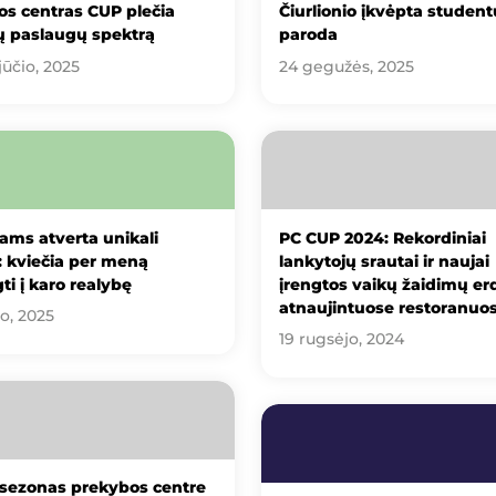
s centras CUP plečia
Čiurlionio įkvėpta student
ų paslaugų spektrą
paroda
jūčio, 2025
24 gegužės, 2025
iams atverta unikali
PC CUP 2024: Rekordiniai
 kviečia per meną
lankytojų srautai ir naujai
ti į karo realybę
įrengtos vaikų žaidimų er
atnaujintuose restoranuo
io, 2025
19 rugsėjo, 2024
 sezonas prekybos centre