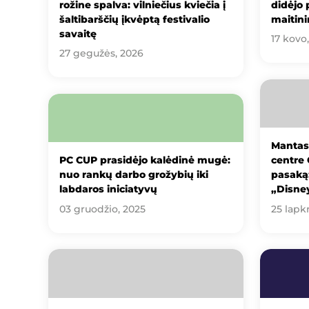
rožine spalva: vilniečius kviečia į
didėjo 
šaltibarščių įkvėptą festivalio
maitini
savaitę
17 kovo
27 gegužės, 2026
Mantas
PC CUP prasidėjo kalėdinė mugė:
centre 
nuo rankų darbo grožybių iki
pasaką:
labdaros iniciatyvų
„Disne
03 gruodžio, 2025
25 lapkr