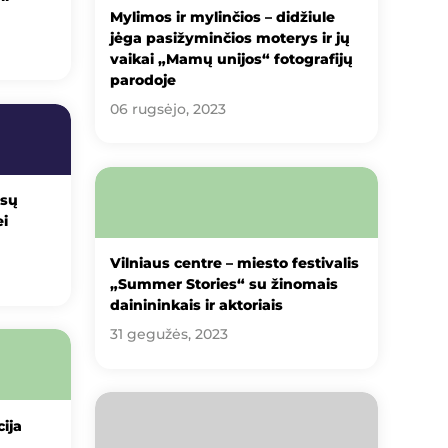
Mylimos ir mylinčios – didžiule
jėga pasižyminčios moterys ir jų
vaikai „Mamų unijos“ fotografijų
parodoje
06 rugsėjo, 2023
isų
i
Vilniaus centre – miesto festivalis
„Summer Stories“ su žinomais
dainininkais ir aktoriais
31 gegužės, 2023
ija