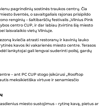
ienu pagrindinių sostinės traukos centrų. Čia
 miesto šventės, o savaitgaliais rajonas prisipildo
no renginių – šaltibarščių festivalis „Vilnius Pink
ybos centro CUP, ir dar labiau įtvirtins šią miesto
i laisvalaikio vietų Vilniuje.
zoną kviečia atrasti restoranų ir kavinių lauko
ytinės kavos iki vakarienės miesto centre. Terasos
dėl lankytojai gali lengvai suderinti poilsį, gardų
centre – ant PC CUP stogo įsikūrusi „Rooftop
utis meksikietiška virtuve ir senamiesčio
nų
asdienius miesto sustojimus – rytinę kavą, pietus ar