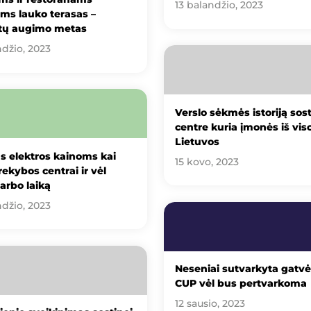
13 balandžio, 2023
ems lauko terasas –
tų augimo metas
ndžio, 2023
Verslo sėkmės istoriją sos
centre kuria įmonės iš vis
Lietuvos
s elektros kainoms kai
15 kovo, 2023
rekybos centrai ir vėl
darbo laiką
ndžio, 2023
Neseniai sutvarkyta gatvė 
CUP vėl bus pertvarkoma
12 sausio, 2023