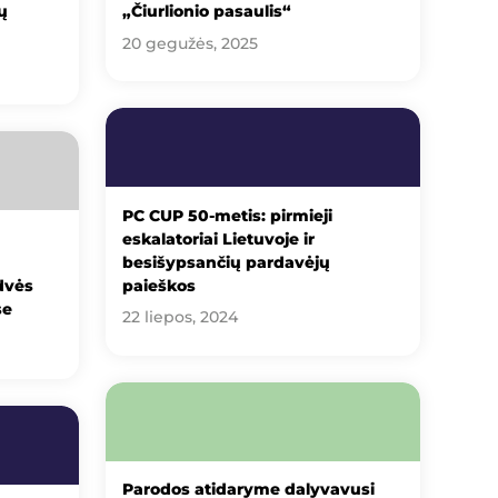
ų
„Čiurlionio pasaulis“
20 gegužės, 2025
PC CUP 50-metis: pirmieji
eskalatoriai Lietuvoje ir
besišypsančių pardavėjų
dvės
paieškos
se
22 liepos, 2024
Parodos atidaryme dalyvavusi