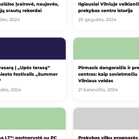
siūlos įvairovė, naujovės,
Ilgiausiai Vilniuje veikianč
jų srautų rekordai
prekybos centro istorija
žės, 2024
29 gegužės, 2024
vasarą į „Upės terasą“
Pirmasis dangoraižis ir p
iesto festivalis „Summer
centras: kaip sovietmečiu 
“
Vilniaus veidas
žės, 2024
21 balandžio, 2024
a LT“: partnerystė su PC
Prekybos vilkų prognozės 