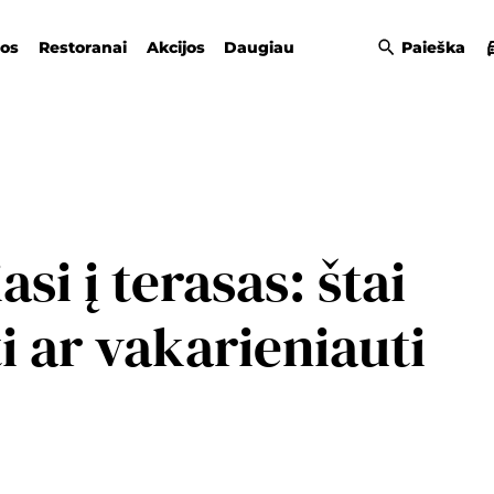
gos
Restoranai
Akcijos
Daugiau
Paieška
asi į terasas: štai
i ar vakarieniauti