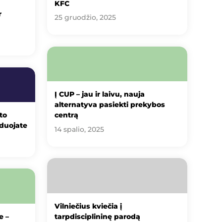
KFC
r
25 gruodžio, 2025
Į CUP – jau ir laivu, nauja
alternatyva pasiekti prekybos
to
centrą
zduojate
14 spalio, 2025
Vilniečius kviečia į
e –
tarpdisciplininę parodą