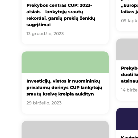
Prekybos centras CUP: 2023-
„Europ
aisiais – lankytojų srautų
laikas 
rekordai, garsių prekių ženklų
09 lapkr
sugrįžimai
13 gruodžio, 2023
Prekybo
duoti k
Investicijų, vietos ir nuomininkų
atsinau
privalumų derinys CUP lankytojų
14 birže
srautų kreivę kreipia aukštyn
29 birželio, 2023
Kavinė