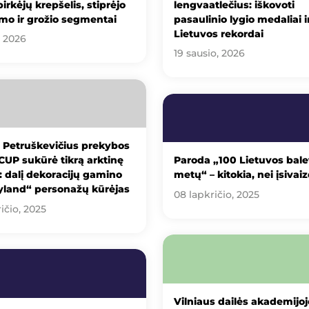
pirkėjų krepšelis, stiprėjo
lengvaatlečius: iškovoti
mo ir grožio segmentai
pasaulinio lygio medaliai i
Lietuvos rekordai
, 2026
19 sausio, 2026
 Petruškevičius prekybos
CUP sukūrė tikrą arktinę
Paroda „100 Lietuvos bale
 dalį dekoracijų gamino
metų“ – kitokia, nei įsivai
yland“ personažų kūrėjas
08 lapkričio, 2025
ičio, 2025
Vilniaus dailės akademijoj