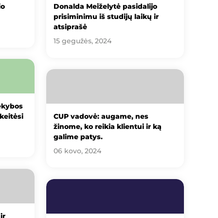
io
Donalda Meiželytė pasidalijo
prisiminimu iš studijų laikų ir
atsiprašė
15 gegužės, 2024
rekybos
keitėsi
CUP vadovė: augame, nes
žinome, ko reikia klientui ir ką
galime patys.
06 kovo, 2024
ir