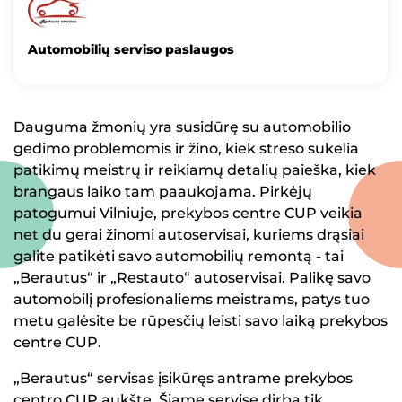
Automobilių serviso paslaugos
Dauguma žmonių yra susidūrę su automobilio
gedimo problemomis ir žino, kiek streso sukelia
patikimų meistrų ir reikiamų detalių paieška, kiek
brangaus laiko tam paaukojama. Pirkėjų
patogumui Vilniuje, prekybos centre CUP veikia
net du gerai žinomi autoservisai, kuriems drąsiai
galite patikėti savo automobilių remontą - tai
„Berautus“ ir „Restauto“ autoservisai. Palikę savo
automobilį profesionaliems meistrams, patys tuo
metu galėsite be rūpesčių leisti savo laiką prekybos
centre CUP.
„Berautus“ servisas įsikūręs antrame prekybos
centro CUP aukšte. Šiame servise dirba tik