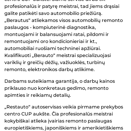
profesionalūs ir patyrę meistrai, tad jiems drąsiai
galite patikėti savo automobilio priežiūrą.
„Berautus“ atliekamos visos automobilių remonto
paslaugos - kompiuterinė diagnostika,
montuojami ir balansuojami ratai, pildomi ir
remontuojami oro kondicionieriai ir kt.,
automobiliai ruošiami techninei apžiūrai.
Kvalifikuoti „Berauto“ meistrai specializuojasi
variklių ir greičių dėžių, važiuoklės, turbinų
remonto, elektronikos darbų atlikime.
Darbams suteikiama garantija, o darbų kainos
priklauso nuo konkretaus gedimo, remonto
apimties ir reikiamų detalių.
„Restauto“ autoservisas veikia pirmame prekybos
centro CUP aukšte. Čia profesionalūs meistrai
kokybiškai atlieka įvairias remonto paslaugas
europietiškiems, japoniškiems ir amerikietiškiems