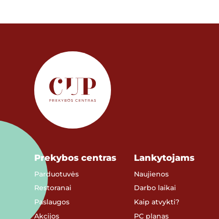
Prekybos centras
Lankytojams
Parduotuvės
Naujienos
Restoranai
Darbo laikai
Paslaugos
Kaip atvykti?
Akcijos
PC planas