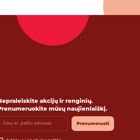
Nepraleiskite akcijų ir renginių.
Prenumeruokite mūsų naujienlaiškį.
Jūsų el. pašto adresas
Prenumeruoti