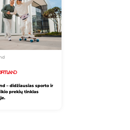
and
nd – didžiausias sporto ir
aikio prekių tinklas
je.