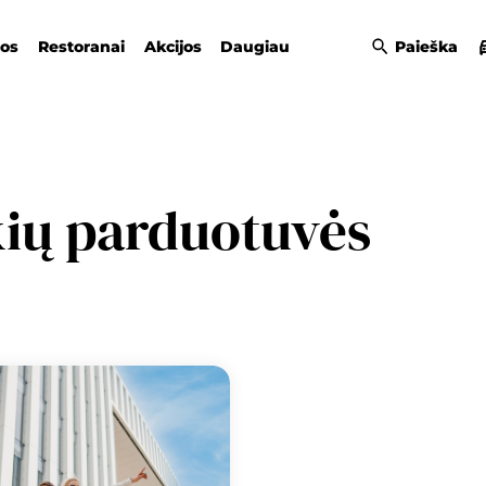
gos
Restoranai
Akcijos
Daugiau
Paieška
kių parduotuvės