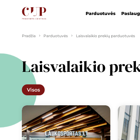
Parduotuvės
Paslau
Pradžia
Parduotuvės
Laisvalaikio prekių parduotuvės
Laisvalaikio pre
Visos