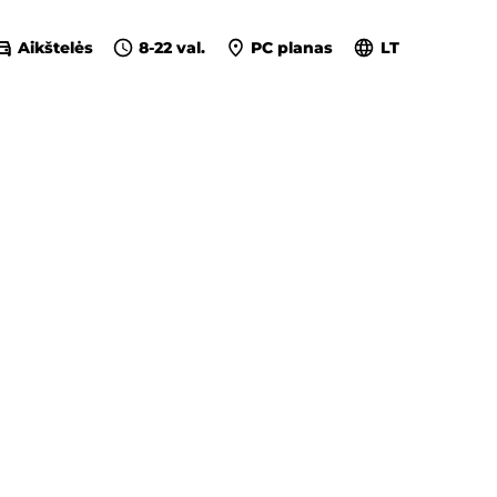
Aikštelės
8-22 val.
PC planas
LT