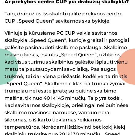
Ar prekybos centre CUP yra drabužių skalbykla?
Taip, drabužius išsiskalbti galite prekybos centre
CUP „Speed Queen“ savitarnos skalbykloje.
Vilniuje įsikūrusiame PC CUP veikia savitarnos
skalbykla „Speed Queen“, kurioje greitai ir patogiai
galėsite pasinaudoti skalbimo paslauga. Skalbimo
mašinų kiekis, esantis „Speed Queen“, užtikrins,
kad visus turimus skalbinius galėsite išplauti vienu
metu taip sutaupydami savo laiką. Paslaugos
trukmė, tai dar viena priežastis, kodėl verta rinktis
„Speed Queen“. Skalbimo ciklas čia trunka žymiai
trumpiau nei esate įpratę su buitine skalbimo
mašina, tik nuo 40 iki 45 minučių. Taip yra todėl,
kad savitarnos skalbykloje, priešingai nei buitinėse
skalbimo mašinose namuose, vanduo nėra
šildomas, o iš karto tiekiamas reikiamos
temperatūros. Norėdami išdžiovinti bet kokį kiekį
skalbinių truksite nuo 20 iki 30 minučių. „Speed