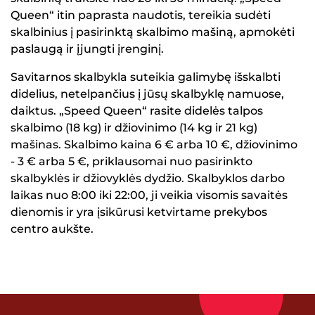
Queen“ itin paprasta naudotis, tereikia sudėti
skalbinius į pasirinktą skalbimo mašiną, apmokėti
paslaugą ir įjungti įrenginį.
Savitarnos skalbykla suteikia galimybę išskalbti
didelius, netelpančius į jūsų skalbyklę namuose,
daiktus. „Speed Queen“ rasite didelės talpos
skalbimo (18 kg) ir džiovinimo (14 kg ir 21 kg)
mašinas. Skalbimo kaina 6 € arba 10 €, džiovinimo
- 3 € arba 5 €, priklausomai nuo pasirinkto
skalbyklės ir džiovyklės dydžio. Skalbyklos darbo
laikas nuo 8:00 iki 22:00, ji veikia visomis savaitės
dienomis ir yra įsikūrusi ketvirtame prekybos
centro aukšte.