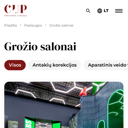
LT
Pradžia
Paslaugos
Grožio salonai
Grožio salonai
Visos
Antakių korekcijos
Aparatinis veido