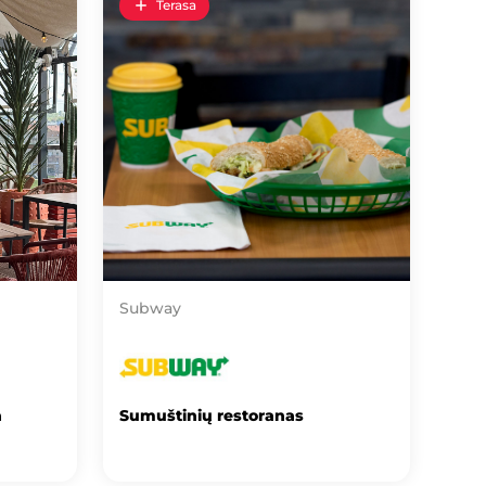
Terasa
Subway
a
Sumuštinių restoranas