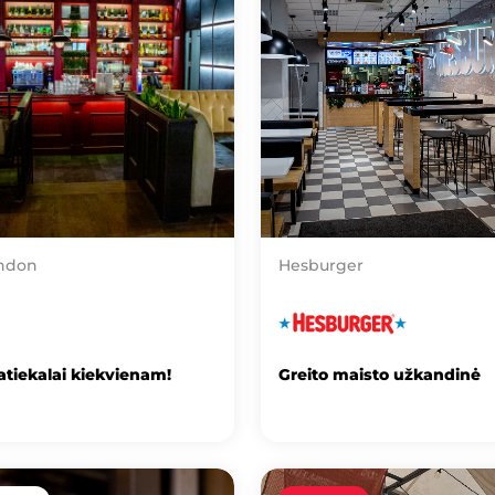
ondon
Hesburger
patiekalai kiekvienam!
Greito maisto užkandinė