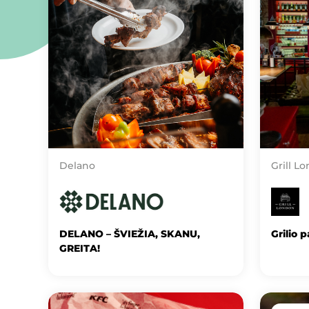
Delano
Grill L
DELANO – ŠVIEŽIA, SKANU,
Grilio 
GREITA!