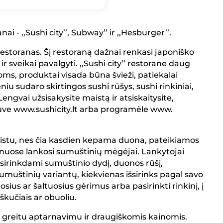
ai - ,,Sushi city’’, Subway’’ ir ,,Hesburger’’.
o restoranas. Šį restoraną dažnai renkasi japoniško
r sveikai pavalgyti. ,,Sushi city’’ restorane daug
ms, produktai visada būna švieži, patiekalai
iu sudaro skirtingos sushi rūšys, sushi rinkiniai,
 Lengvai užsisakysite maistą ir atsiskaitysite,
ve www.sushicity.lt arba programėle www.
maistu, nes čia kasdien kepama duona, pateikiamos
ranuose lankosi sumuštinių mėgėjai. Lankytojai
sirinkdami sumuštinio dydį, duonos rūšį,
umuštinių variantų, kiekvienas išsirinks pagal savo
sius ar šaltuosius gėrimus arba pasirinkti rinkinį, į
škučiais ar obuoliu.
i greitu aptarnavimu ir draugiškomis kainomis.