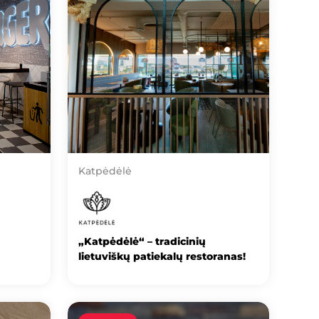
Katpėdėlė
„Katpėdėlė“ – tradicinių
lietuviškų patiekalų restoranas!