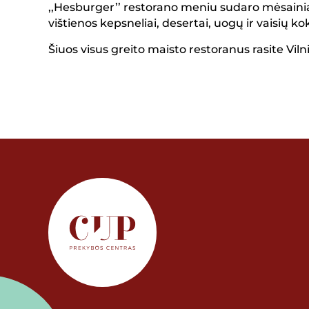
,,Hesburger’’ restorano meniu sudaro mėsainiai, 
vištienos kepsneliai, desertai, uogų ir vaisių kok
Šiuos visus greito maisto restoranus rasite Viln