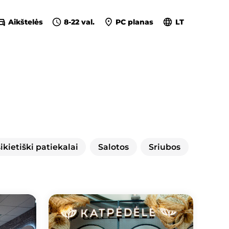
Aikštelės
8-22 val.
PC planas
LT
kietiški patiekalai
Salotos
Sriubos