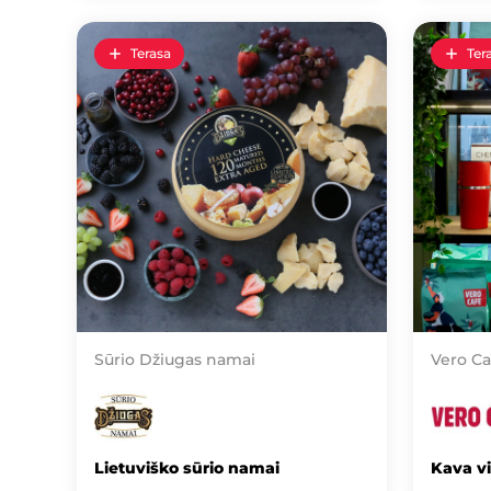
Terasa
Ter
Sūrio Džiugas namai
Vero Ca
Lietuviško sūrio namai
Kava v