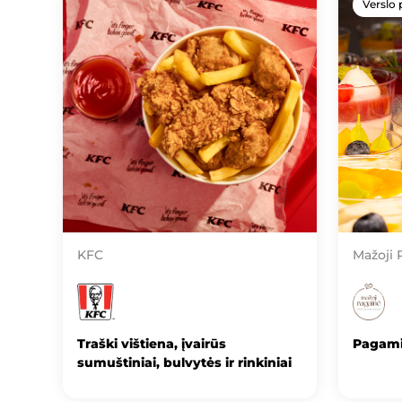
Verslo 
KFC
Mažoji 
Traški vištiena, įvairūs
Pagami
sumuštiniai, bulvytės ir rinkiniai