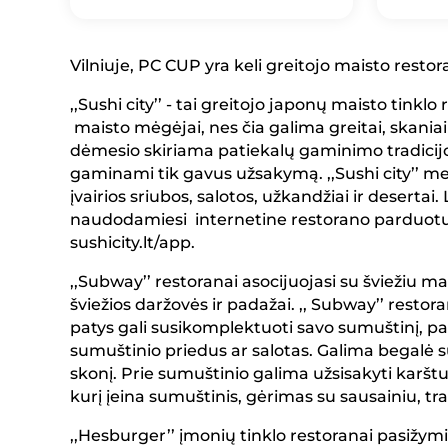
Vilniuje, PC CUP yra keli greitojo maisto restoran
,,Sushi city’’ - tai greitojo japonų maisto tinkl
maisto mėgėjai, nes čia galima greitai, skaniai i
dėmesio skiriama patiekalų gaminimo tradicijo
gaminami tik gavus užsakymą. ,,Sushi city’’ men
įvairios sriubos, salotos, užkandžiai ir desertai.
naudodamiesi internetine restorano parduotu
sushicity.lt/app.
,,Subway’’ restoranai asocijuojasi su šviežiu 
šviežios daržovės ir padažai. ,, Subway’’ resto
patys gali susikomplektuoti savo sumuštinį, pa
sumuštinio priedus ar salotas. Galima begalė s
skonį. Prie sumuštinio galima užsisakyti karštuo
kurį įeina sumuštinis, gėrimas su sausainiu, tra
,,Hesburger’’ įmonių tinklo restoranai pasižym