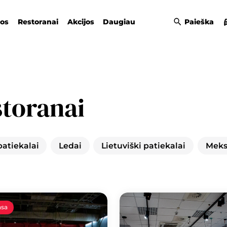
gos
Restoranai
Akcijos
Daugiau
Paieška
storanai
patiekalai
Ledai
Lietuviški patiekalai
Meksi
asa