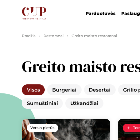
Parduotuvės
Paslau
Pradžia
Restoranai
Greito maisto restoranai
Greito maisto re
Visos
Burgeriai
Desertai
Grilio 
Sumuštiniai
Užkandžiai
Verslo pietūs
Ter