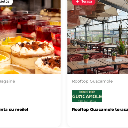
pietūs
Terasa
Ragainė
Rooftop Guacamole
nta su meile!
Rooftop Guacamole teras