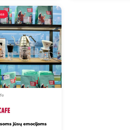
asa
fe
isoms jūsų emocijoms