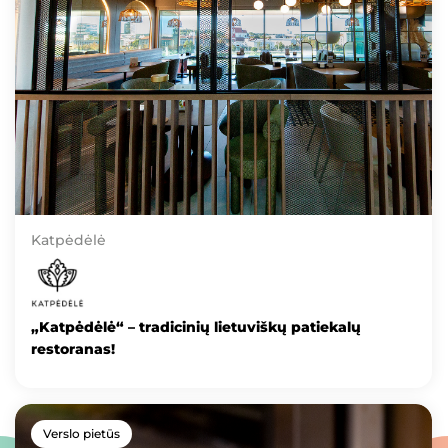
Katpėdėlė
„Katpėdėlė“ – tradicinių lietuviškų patiekalų
restoranas!
Verslo pietūs