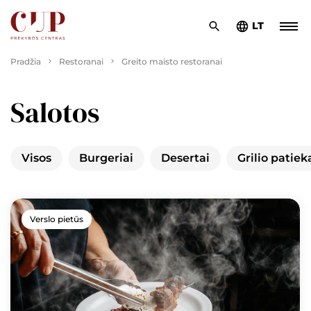
LT
Pradžia
Restoranai
Greito maisto restoranai
Salotos
Visos
Burgeriai
Desertai
Grilio patiek
Verslo pietūs