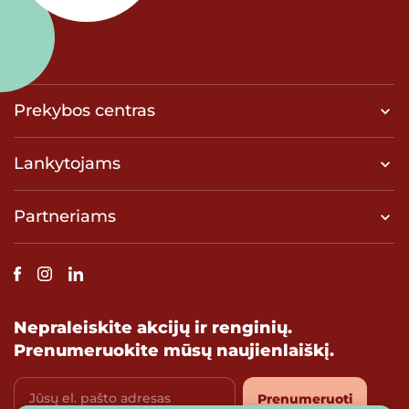
Prekybos centras
Lankytojams
Partneriams
Nepraleiskite akcijų ir renginių.
Prenumeruokite mūsų naujienlaiškį.
Jūsų el. pašto adresas
Prenumeruoti