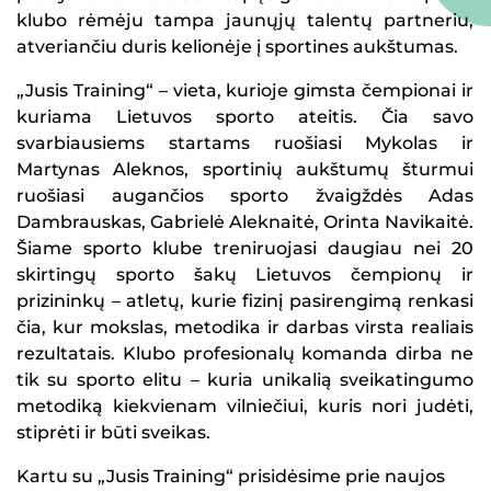
klubo rėmėju tampa jaunųjų talentų partneriu,
atveriančiu duris kelionėje į sportines aukštumas.
„Jusis Training“ – vieta, kurioje gimsta čempionai ir
kuriama Lietuvos sporto ateitis. Čia savo
svarbiausiems startams ruošiasi Mykolas ir
Martynas Aleknos, sportinių aukštumų šturmui
ruošiasi augančios sporto žvaigždės Adas
Dambrauskas, Gabrielė Aleknaitė, Orinta Navikaitė.
Šiame sporto klube treniruojasi daugiau nei 20
skirtingų sporto šakų Lietuvos čempionų ir
prizininkų – atletų, kurie fizinį pasirengimą renkasi
čia, kur mokslas, metodika ir darbas virsta realiais
rezultatais. Klubo profesionalų komanda dirba ne
tik su sporto elitu – kuria unikalią sveikatingumo
metodiką kiekvienam vilniečiui, kuris nori judėti,
stiprėti ir būti sveikas.
Kartu su „Jusis Training“ prisidėsime prie naujos