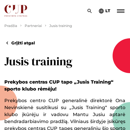
LT
Pradžia
Partneriai
Jusis training
Grįžti atgal
Jusis training
Prekybos centras CUP tapo „Jusis Training“
sporto klubo rėmėju!
Prekybos centro CUP generalinė direktorė Ona
Nevinskienė susitikusi su „Jusis Training“ sporto
klubo įkūrėju ir vadovu Mantu Jusiu aptarė
bendradarbiavimo pradžią. Vilniaus širdyje įsikūręs
prekybos centras CUP tapęs generaliniu šio sporto