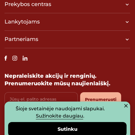
Prekybos centras
Lankytojams
Partneriams
Nepraleiskite akcijų ir renginių.
Prenumeruokite mūsų naujienlaiškį.
Jūsų el. pašto adresas
Prenumeruoti
Šioje svetainėje naudojami slapukai.
Sužinokite daugiau
.
Sutinku su
privatumo politika
Sutinku
© 2026 UAB „Prosperitas Baltica“