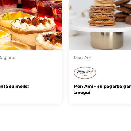
Ragainė
Mon Ami
nta su meile!
Mon Ami – su pagarba gam
žmogui