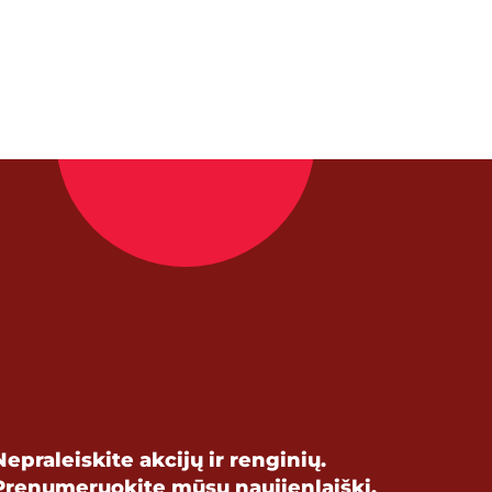
Nepraleiskite akcijų ir renginių.
Prenumeruokite mūsų naujienlaiškį.