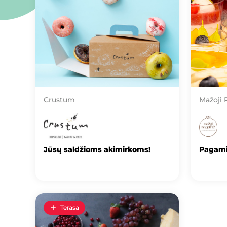
Crustum
Mažoji 
Jūsų saldžioms akimirkoms!
Pagami
Terasa