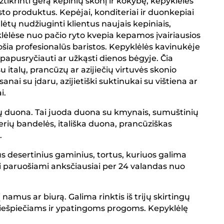
tikrinti gerą kepinių skonį ir kokybę, kepyklėlės
sto produktus. Kepėjai, konditeriai ir duonkepiai
lėtų nudžiuginti klientus naujais kepiniais,
klėlėse nuo pačio ryto kvepia kepamos įvairiausios
ošia profesionalūs baristos. Kepyklėlės kavinukėje
papusryčiauti ar užkąsti dienos bėgyje. Čia
italų, prancūzų ar azijiečių virtuvės skonio
anai su įdaru, azijietiški suktinukai su vištiena ar
ai.
ių duona. Tai juoda duona su kmynais, sumuštinių
rių bandelės, itališka duona, prancūziškas
.
us desertinius gaminius, tortus, kuriuos galima
i paruošiami anksčiausiai per 24 valandas nuo
 namus ar biurą. Galima rinktis iš trijų skirtingų
riešpiečiams ir ypatingoms progoms. Kepyklėlę