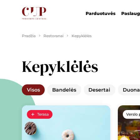
Parduotuvės
Paslau
Pradžia
Restoranai
Kepyklėlės
Kepyklėlės
Visos
Bandelės
Desertai
Duona
Terasa
Verslo 