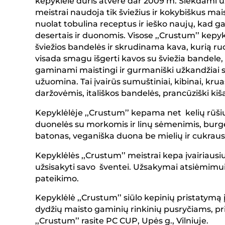
kepyklėlė duris atvėrė dar 2009 m. Siekdami už
meistrai naudoja tik šviežius ir kokybiškus mai
nuolat tobulina receptus ir ieško naujų, kad ga
desertais ir duonomis. Visose ,,Crustum’’ kepy
šviežios bandelės ir skrudinama kava, kurią ru
visada smagu išgerti kavos su šviežia bandele, 
gaminami maistingi ir gurmaniški užkandžiai su 
užuomina. Tai įvairūs sumuštiniai, kibinai, kruas
daržovėmis, itališkos bandelės, prancūziški kiš
Kepyklėlėje ,,Crustum’’ kepama net kelių rūš
duonelės su morkomis ir linų sėmenimis, burge
batonas, veganiška duona be mielių ir cukraus
Kepyklėlės ,,Crustum’’ meistrai kepa įvairiausi
užsisakyti savo šventei. Užsakymai atsiėmimu
pateikimo.
Kepyklėlė ,,Crustum’’ siūlo kepinių pristatymą į
dydžių maisto gaminių rinkinių pusryčiams, p
,,Crustum’’ rasite PC CUP, Upės g., Vilniuje.