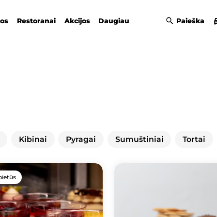
gos
Restoranai
Akcijos
Daugiau
Paieška
Kibinai
Pyragai
Sumuštiniai
Tortai
pietūs