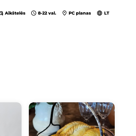
Aikštelės
8-22 val.
PC planas
LT