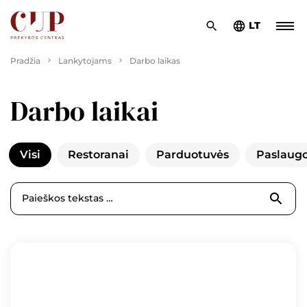
LT
Pradžia
Lankytojams
Darbo laikas
Darbo laikai
Visi
Restoranai
Parduotuvės
Paslaug
Paieškos tekstas …