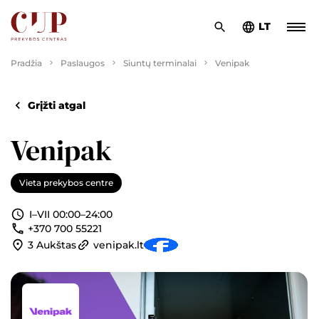
LT
Pradžia
Paslaugos
Siuntų terminalai
Venipak
Grįžti atgal
Venipak
Vieta prekybos centre
I–VII 00:00–24:00
+370 700 55221
3 Aukštas
venipak.lt