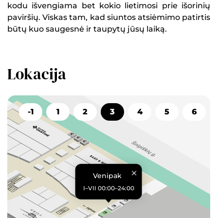
kodu išvengiama bet kokio lietimosi prie išorinių
paviršių. Viskas tam, kad siuntos atsiėmimo patirtis
būtų kuo saugesnė ir taupytų jūsų laiką.
Lokacija
-1
1
2
3
4
5
6
Venipak
I–VII 00:00–24:00