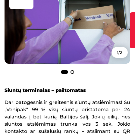
1/2
Siuntų terminalas
– paštomatas
Dar patogesnis ir greitesnis siuntų atsiėmimas! Su
„Venipak“ 99 % visų siuntų pristatoma per 24
valandas į bet kurią Baltijos šalį. Jokių eilių, nes
siuntos atsiėmimas trunka vos 3 sek. Jokio
kontakto ar sušalusių rankų – atsiimant su QR