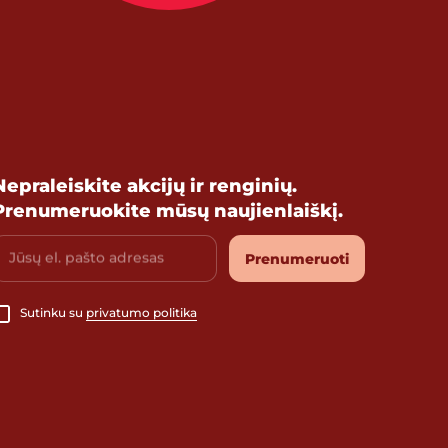
Nepraleiskite akcijų ir renginių.
Prenumeruokite mūsų naujienlaiškį.
Jūsų el. pašto adresas
Prenumeruoti
Sutinku su
privatumo politika