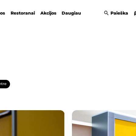
gos
Restoranai
Akcijos
Daugiau
Paieška
ntre