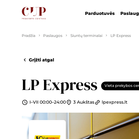
Parduotuvės
Paslau
Pradžia
Paslaugos
Siuntų terminalai
LP Express
Grįžti atgal
LP Express
Vieta prekybos ce
I–VII 00:00–24:00
3 Aukštas
lpexpress.lt