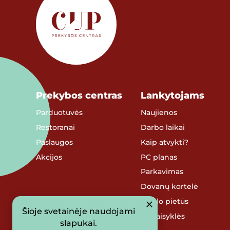
Prekybos centras
Lankytojams
Parduotuvės
Naujienos
Restoranai
Darbo laikai
Paslaugos
Kaip atvykti?
Akcijos
PC planas
Parkavimas
Dovanų kortelė
Verslo pietūs
Šioje svetainėje naudojami
PC taisyklės
slapukai.