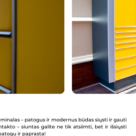
rminalas – patogus ir modernus būdas siųsti ir gauti
ntakto – siuntas galite ne tik atsiimti, bet ir išsiųsti
 patogu ir paprasta!