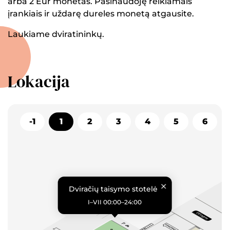
arba 2 Eur monetas. Pasinaudoję reikiamais
įrankiais ir uždarę dureles monetą atgausite.
Laukiame dviratininkų.
Lokacija
-1
1
2
3
4
5
6
Dviračių taisymo stotelė
I–VII 00:00–24:00