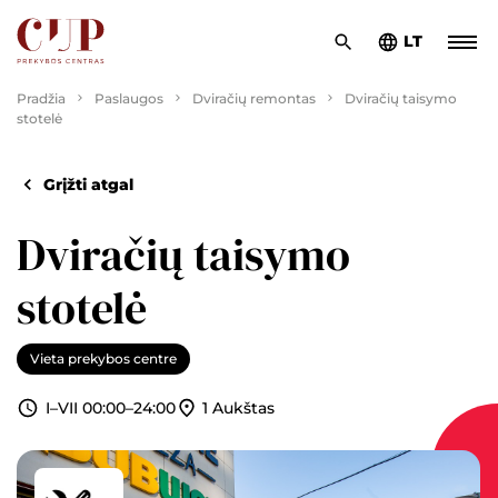
LT
Pradžia
Paslaugos
Dviračių remontas
Dviračių taisymo
stotelė
Grįžti atgal
Dviračių taisymo
stotelė
Vieta prekybos centre
1 Aukštas
I–VII 00:00–24:00