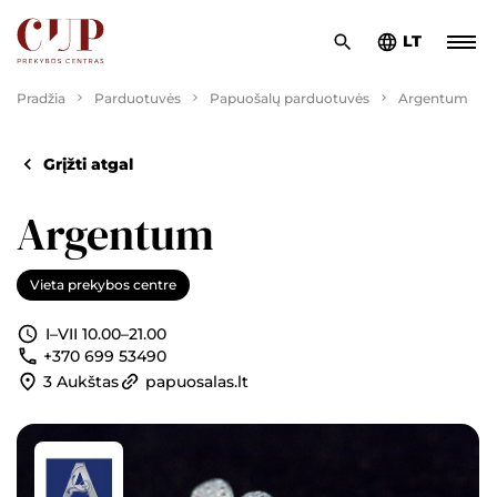
LT
Pradžia
Parduotuvės
Papuošalų parduotuvės
Argentum
Grįžti atgal
Argentum
Vieta prekybos centre
I–VII 10.00–21.00
+370 699 53490
3 Aukštas
papuosalas.lt