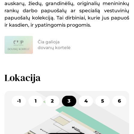
auskarų, žiedų, grandinėlių, originalių menininkų
rankų darbo papuošalų ar specialią vestuvinių
papuošalų kolekciją. Tai dirbiniai, kurie jus papuoš
ir kasdien, ir ypatingomis progomis.
Čia galioja
dovanų kortelė
Lokacija
-1
1
2
3
4
5
6