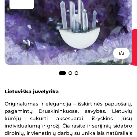
1/3
Lietuviška juvelyrika
Originalumas ir elegancija – išskirtinės papuošalų,
pagamintų Druskininkuose, savybės. Lietuvių
kūrėjų sukurti aksesuarai išryškins jūsų
individualumą ir grožį. Čia rasite ir serijinių sidabro
dirbinių, ir vienetinių darbų su unikaliais natūraliais