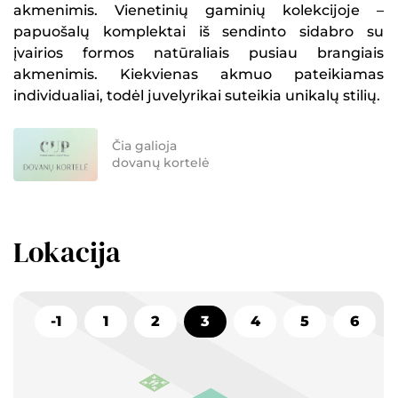
akmenimis. Vienetinių gaminių kolekcijoje –
papuošalų komplektai iš sendinto sidabro su
įvairios formos natūraliais pusiau brangiais
akmenimis. Kiekvienas akmuo pateikiamas
individualiai, todėl juvelyrikai suteikia unikalų stilių.
Čia galioja
dovanų kortelė
Lokacija
-1
1
2
3
4
5
6