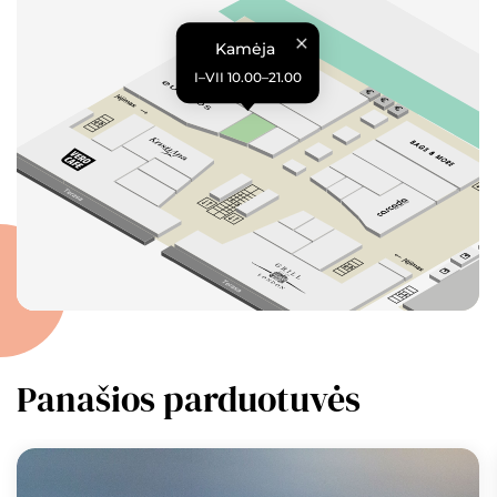
Kamėja
I–VII 10.00–21.00
Panašios parduotuvės