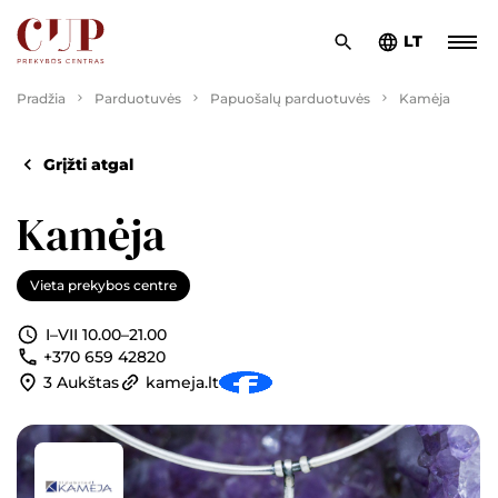
LT
Pradžia
Parduotuvės
Papuošalų parduotuvės
Kamėja
Grįžti atgal
Kamėja
Vieta prekybos centre
I–VII 10.00–21.00
+370 659 42820
3 Aukštas
kameja.lt