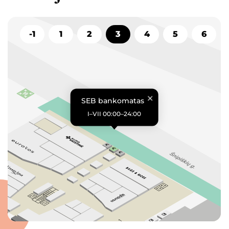
-1
1
2
3
4
5
6
SEB bankomatas
I–VII 00:00–24:00