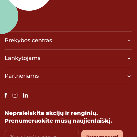
Prekybos centras
Lankytojams
Partneriams
Nepraleiskite akcijų ir renginių.
Prenumeruokite mūsų naujienlaiškį.
Jūsų el. pašto adresas
Prenumeruoti