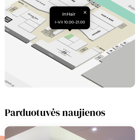
InHair
I–VII 10.00–21.00
Parduotuvės naujienos