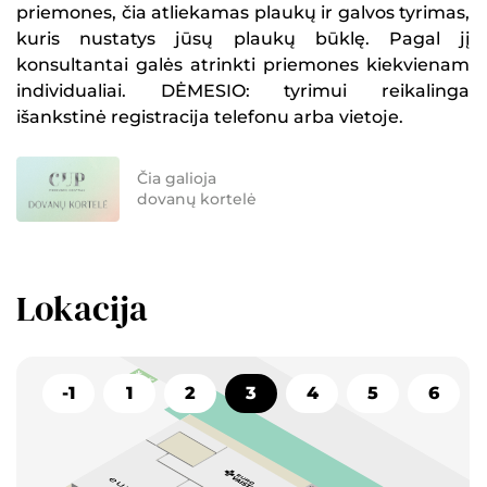
priemones, čia atliekamas plaukų ir galvos tyrimas,
kuris nustatys jūsų plaukų būklę. Pagal jį
konsultantai galės atrinkti priemones kiekvienam
individualiai. DĖMESIO: tyrimui reikalinga
išankstinė registracija telefonu arba vietoje.
Čia galioja
dovanų kortelė
Lokacija
-1
1
2
3
4
5
6