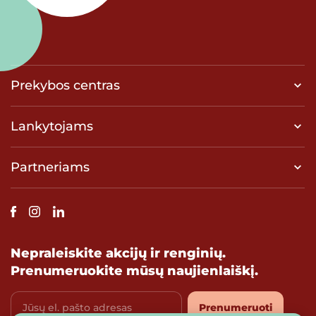
Prekybos centras
Lankytojams
Partneriams
Nepraleiskite akcijų ir renginių.
Prenumeruokite mūsų naujienlaiškį.
Jūsų el. pašto adresas
Prenumeruoti