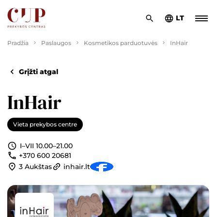
LT
Pradžia
Paslaugos
Kosmetikos parduotuvės
InHair
Grįžti atgal
InHair
Vieta prekybos centre
I–VII 10.00–21.00
+370 600 20681
3 Aukštas
inhair.lt