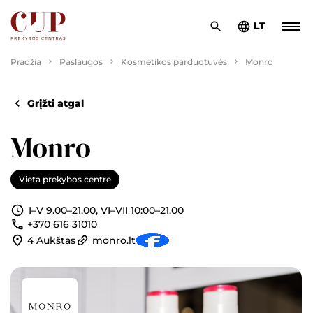
LT
Pradžia
Paslaugos
Kosmetikos parduotuvės
Monro
Grįžti atgal
Monro
Vieta prekybos centre
I–V 9.00–21.00, VI–VII 10:00–21.00
+370 616 31010
4 Aukštas
monro.lt