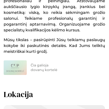
profesionaliau ir pelningiau. Atstovaujame
aukščiausio lygio kirpyklų įrangą, įrankius bei
kosmetiką: viską, ko reikia sėkmingam grožio
salonui. Teikiame profesionalų garantinį ir
pogarantinį aptarnavimą. Organizuojame grožio
specialistų kvalifikacijos kėlimo kursus.
Mūsų tikslas – pasirūpinti Jūsų teikiamų paslaugų
kokybe iki paskutinės detalės. Kad Jums teliktų
meistriškai kurti grožį.
Čia galioja
dovanų kortelė
Lokacija