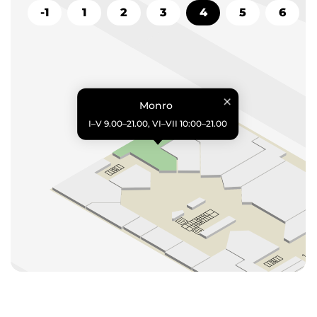
-1
1
2
3
4
5
6
Monro
I–V 9.00–21.00, VI–VII 10:00–21.00