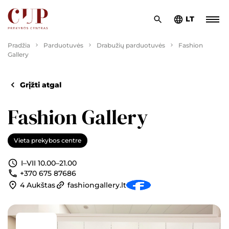
LT
Pradžia
Parduotuvės
Drabužių parduotuvės
Fashion
Gallery
Grįžti atgal
Fashion Gallery
Vieta prekybos centre
I–VII 10.00–21.00
+370 675 87686
4 Aukštas
fashiongallery.lt