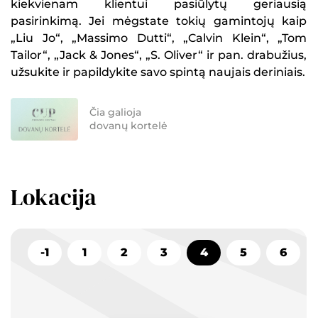
kiekvienam klientui pasiūlytų geriausią
pasirinkimą. Jei mėgstate tokių gamintojų kaip
„Liu Jo“, „Massimo Dutti“, „Calvin Klein“, „Tom
Tailor“, „Jack & Jones“, „S. Oliver“ ir pan. drabužius,
užsukite ir papildykite savo spintą naujais deriniais.
Čia galioja
dovanų kortelė
Lokacija
-1
1
2
3
4
5
6