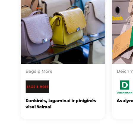
Bags & More
Deich
Rankinės, lagaminai ir piniginės
Avalynė
visai šeimai