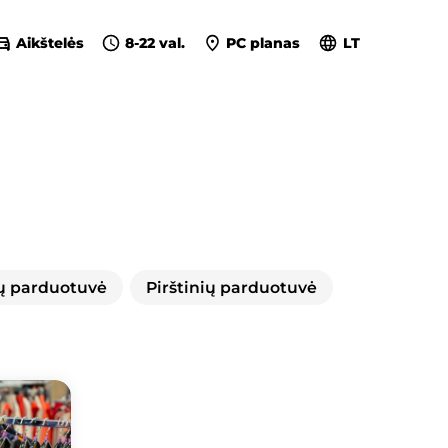
Aikštelės
8-22 val.
PC planas
LT
ių parduotuvė
Pirštinių parduotuvė