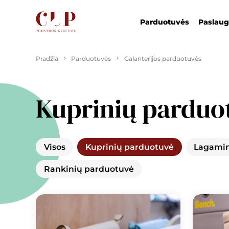
Parduotuvės
Paslau
Pradžia
Parduotuvės
Galanterijos parduotuvės
Kuprinių parduo
Visos
Kuprinių parduotuvė
Lagamin
Rankinių parduotuvė