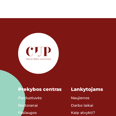
Prekybos centras
Lankytojams
Parduotuvės
Naujienos
Restoranai
Darbo laikai
Paslaugos
Kaip atvykti?