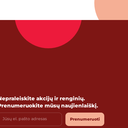
Nepraleiskite akcijų ir renginių.
Prenumeruokite mūsų naujienlaiškį.
Jūsų el. pašto adresas
Prenumeruoti