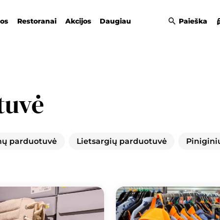
gos
Restoranai
Akcijos
Daugiau
Paieška
tuvė
ų parduotuvė
Lietsargių parduotuvė
Pinigin