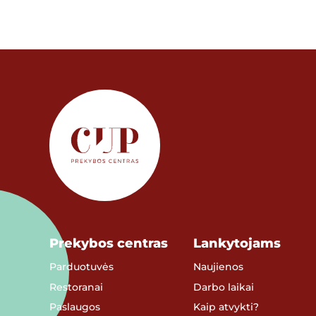
Prekybos centras
Lankytojams
Parduotuvės
Naujienos
Restoranai
Darbo laikai
Paslaugos
Kaip atvykti?