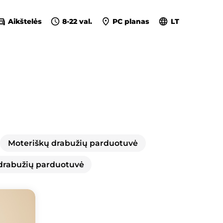
Aikštelės
8-22 val.
PC planas
LT
Moteriškų drabužių parduotuvė
 drabužių parduotuvė