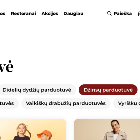
gos
Restoranai
Akcijos
Daugiau
Paieška
vė
Didelių dydžių parduotuvė
Džinsų parduotuvė
tuvės
Vaikiškų drabužių parduotuvės
Vyriškų