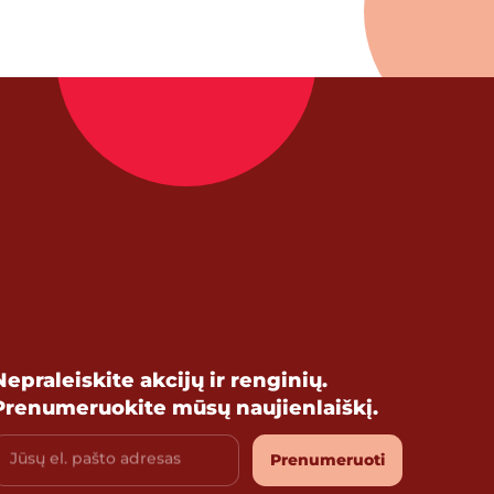
Nepraleiskite akcijų ir renginių.
Prenumeruokite mūsų naujienlaiškį.
Jūsų el. pašto adresas
Prenumeruoti