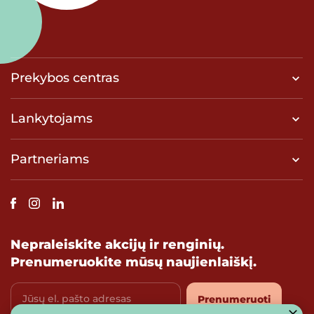
Prekybos centras
Lankytojams
Partneriams
Nepraleiskite akcijų ir renginių.
Prenumeruokite mūsų naujienlaiškį.
Jūsų el. pašto adresas
Prenumeruoti