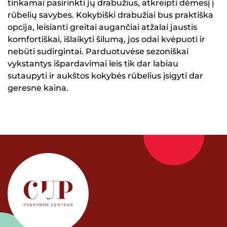
tinkamai pasirinkti jų drabužius, atkreipti dėmesį į
rūbelių savybes. Kokybiški drabužiai bus praktiška
opcija, leisianti greitai augančiai atžalai jaustis
komfortiškai, išlaikyti šilumą, jos odai kvėpuoti ir
nebūti sudirgintai. Parduotuvėse sezoniškai
vykstantys išpardavimai leis tik dar labiau
sutaupyti ir aukštos kokybės rūbelius įsigyti dar
geresne kaina.