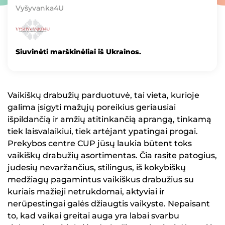
Vyšyvanka4U
Siuvinėti marškinėliai iš Ukrainos.
Vaikiškų drabužių parduotuvė, tai vieta, kurioje
galima įsigyti mažųjų poreikius geriausiai
išpildančią ir amžių atitinkančią aprangą, tinkamą
tiek laisvalaikiui, tiek artėjant ypatingai progai.
Prekybos centre CUP jūsų laukia būtent toks
vaikiškų drabužių asortimentas. Čia rasite patogius,
judesių nevaržančius, stilingus, iš kokybiškų
medžiagų pagamintus vaikiškus drabužius su
kuriais mažieji netrukdomai, aktyviai ir
nerūpestingai galės džiaugtis vaikyste. Nepaisant
to, kad vaikai greitai auga yra labai svarbu