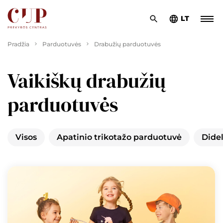
LT
Pradžia
Parduotuvės
Drabužių parduotuvės
Vaikiškų drabužių
parduotuvės
Visos
Apatinio trikotažo parduotuvė
Dide