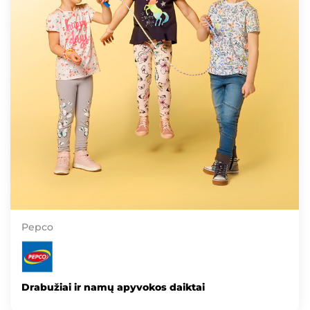
Pepco
Drabužiai ir namų apyvokos daiktai