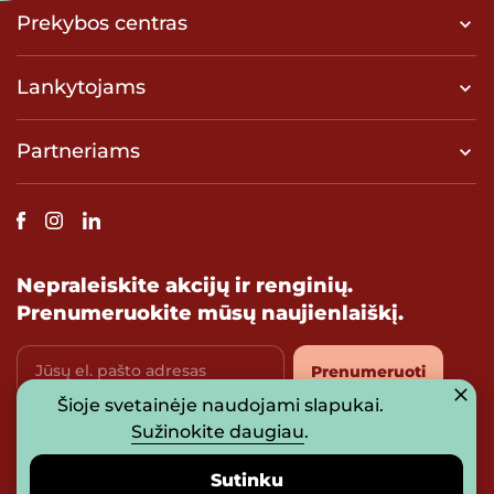
Prekybos centras
Lankytojams
Partneriams
Nepraleiskite akcijų ir renginių.
Prenumeruokite mūsų naujienlaiškį.
Jūsų el. pašto adresas
Prenumeruoti
Šioje svetainėje naudojami slapukai.
Sutinku su
privatumo politika
Sužinokite daugiau
.
Sutinku
© 2026 UAB „Prosperitas Baltica“