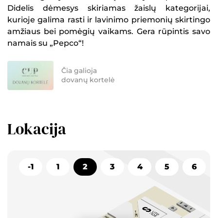
Didelis dėmesys skiriamas žaislų kategorijai,
kurioje galima rasti ir lavinimo priemonių skirtingo
amžiaus bei pomėgių vaikams. Gera rūpintis savo
namais su „Pepco“!
Čia galioja
dovanų kortelė
Lokacija
-1
1
2
3
4
5
6