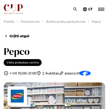
LT
Pradžia
Parduotuvės
Buities prekių parduotuvės
Pepco
Grįžti atgal
Pepco
Vieta prekybos centre
2 Aukštas
pepco.lt
I–VII 10.00–21.00