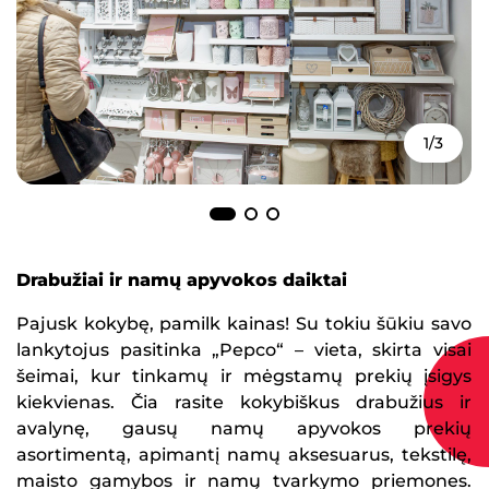
1/3
Drabužiai ir namų apyvokos daiktai
Pajusk kokybę, pamilk kainas! Su tokiu šūkiu savo
lankytojus pasitinka „Pepco“ – vieta, skirta visai
šeimai, kur tinkamų ir mėgstamų prekių įsigys
kiekvienas. Čia rasite kokybiškus drabužius ir
avalynę, gausų namų apyvokos prekių
asortimentą, apimantį namų aksesuarus, tekstilę,
maisto gamybos ir namų tvarkymo priemones.