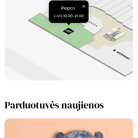
Pepco
I–VII 10.00–21.00
Parduotuvės naujienos