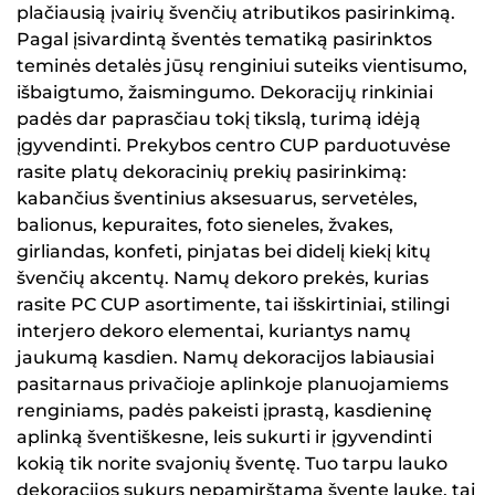
plačiausią įvairių švenčių atributikos pasirinkimą.
Pagal įsivardintą šventės tematiką pasirinktos
teminės detalės jūsų renginiui suteiks vientisumo,
išbaigtumo, žaismingumo. Dekoracijų rinkiniai
padės dar paprasčiau tokį tikslą, turimą idėją
įgyvendinti. Prekybos centro CUP parduotuvėse
rasite platų dekoracinių prekių pasirinkimą:
kabančius šventinius aksesuarus, servetėles,
balionus, kepuraites, foto sieneles, žvakes,
girliandas, konfeti, pinjatas bei didelį kiekį kitų
švenčių akcentų. Namų dekoro prekės, kurias
rasite PC CUP asortimente, tai išskirtiniai, stilingi
interjero dekoro elementai, kuriantys namų
jaukumą kasdien. Namų dekoracijos labiausiai
pasitarnaus privačioje aplinkoje planuojamiems
renginiams, padės pakeisti įprastą, kasdieninę
aplinką šventiškesne, leis sukurti ir įgyvendinti
kokią tik norite svajonių šventę. Tuo tarpu lauko
dekoracijos sukurs nepamirštamą šventę lauke, tai