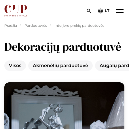
LT
Pradžia
Parduotuvės
Interjero prekių parduotuvės
Dekoracijų parduotuvė
Visos
Akmenėlių parduotuvė
Augalų par