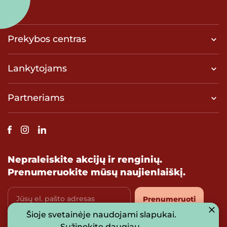
Prekybos centras
Lankytojams
Partneriams
Nepraleiskite akcijų ir renginių.
Prenumeruokite mūsų naujienlaiškį.
Jūsų el. pašto adresas
Prenumeruoti
Šioje svetainėje naudojami slapukai.
Sutinku su
privatumo politika
Sužinokite daugiau
.