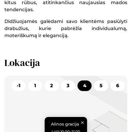
kitus rūbus, atitinkančius naujausias mados
tendencijas.
Didžiuojamės galėdami savo klientėms pasiūlyti
drabužius, kurie pabrėžia individualumą,
moteriškumą ir eleganciją.
Lokacija
-1
1
2
3
4
5
6
Alinos gracija
I–VII 10.00–21.00