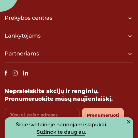
Prekybos centras
Lankytojams
Partneriams
Nepraleiskite akcijų ir renginių.
Prenumeruokite mūsų naujienlaiškį.
Jūsų el. pašto adresas
Prenumeruoti
Šioje svetainėje naudojami slapukai.
Sutinku su
privatumo politika
Sužinokite daugiau
.