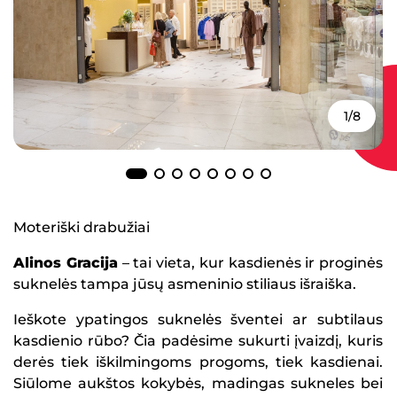
1/8
Moteriški drabužiai
Alinos Gracija
– tai vieta, kur kasdienės ir proginės
suknelės tampa jūsų asmeninio stiliaus išraiška.
Ieškote ypatingos suknelės šventei ar subtilaus
kasdienio rūbo? Čia padėsime sukurti įvaizdį, kuris
derės tiek iškilmingoms progoms, tiek kasdienai.
Siūlome aukštos kokybės, madingas sukneles bei