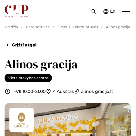
LT
Pradžia
Parduotuvės
Drabužių parduotuvės
Alinos gracija
Grįžti atgal
Alinos gracija
Vieta prekybos centre
4 Aukštas
alinos gracija.lt
I–VII 10.00–21.00