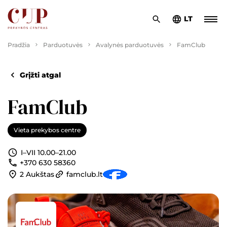
LT
Pradžia
Parduotuvės
Avalynės parduotuvės
FamClub
Grįžti atgal
FamClub
Vieta prekybos centre
I–VII 10.00–21.00
+370 630 58360
2 Aukštas
famclub.lt