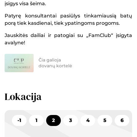
įsigys visa šeima.
Patyrę konsultantai pasiūlys tinkamiausią batų
porą tiek kasdienai, tiek ypatingoms progoms.
Jauskitės dailiai ir patogiai su „FamClub“ įsigyta
avalyne!
Čia galioja
dovanų kortelė
Lokacija
-1
1
2
3
4
5
6