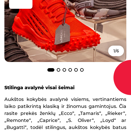
1/6
Stilinga avalynė visai šeimai
Aukštos kokybės avalynė visiems, vertinantiems
laiko patikrintą klasiką ir žinomus gamintojus. Čia
rasite prekės ženklų „Ecco“, „Tamaris“, „Rieker“,
„Remonte“, „Caprice“, „S. Oliver“, „Loyd“ ar
„Bugatti“, todėl stilingus, aukštos kokybės batus