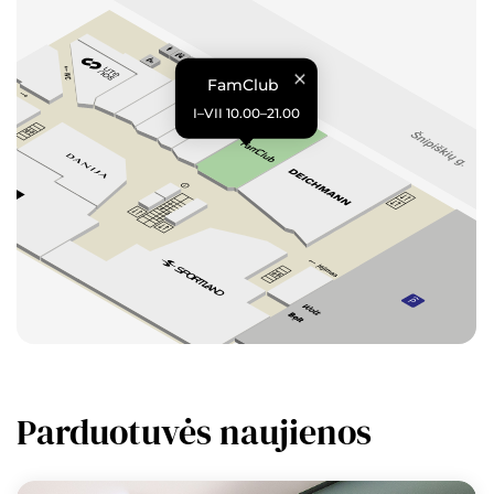
FamClub
I–VII 10.00–21.00
Parduotuvės naujienos