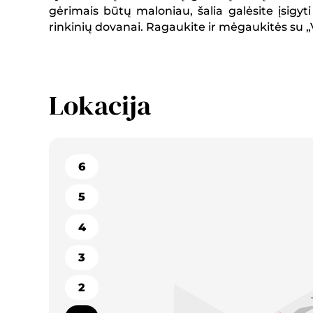
gėrimais būtų maloniau, šalia galėsite įsigyti
rinkinių dovanai. Ragaukite ir mėgaukitės su 
Lokacija
6
5
4
3
2