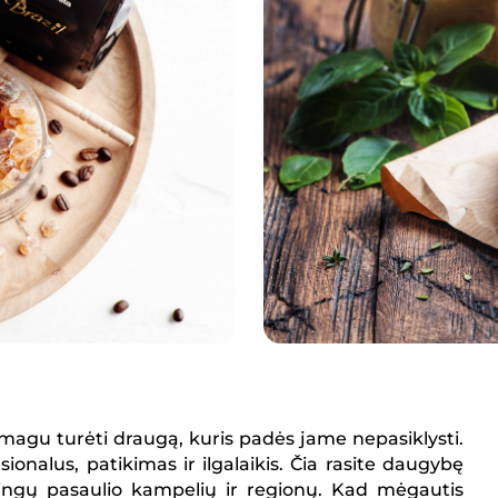
smagu turėti draugą, kuris padės jame nepasiklysti.
onalus, patikimas ir ilgalaikis. Čia rasite daugybę
rtingų pasaulio kampelių ir regionų. Kad mėgautis