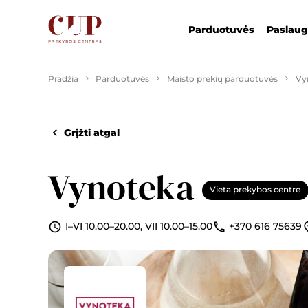
Parduotuvės
Paslau
Pradžia
Parduotuvės
Maisto prekių parduotuvės
Vy
Grįžti atgal
Vynoteka
Vieta prekybos centre
I–VI 10.00–20.00, VII 10.00–15.00
+370 616 75639