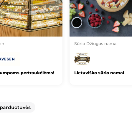
en
Sūrio Džiugas namai
rumpoms pertraukėlėms!
Lietuviško sūrio namai
 parduotuvės