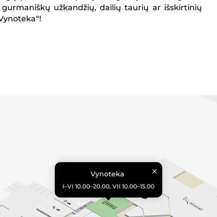
 gurmaniškų užkandžių, dailių taurių ar išskirtinių
„Vynoteka“!
Vynoteka
I–VI 10.00–20.00, VII 10.00–15.00