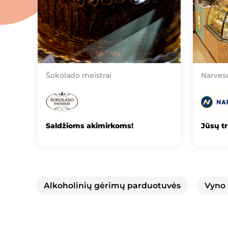
Šokolado meistrai
Narves
Saldžioms akimirkoms!
Jūsų t
Alkoholinių gėrimų parduotuvės
Vyno