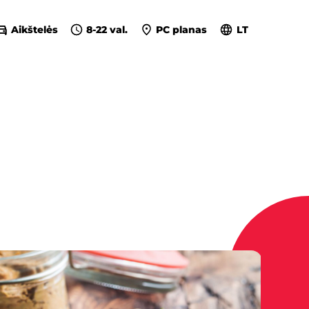
Aikštelės
8-22 val.
PC planas
LT