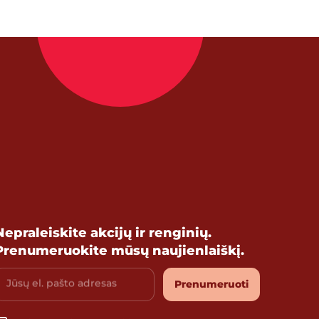
Nepraleiskite akcijų ir renginių.
Prenumeruokite mūsų naujienlaiškį.
Jūsų el. pašto adresas
Prenumeruoti