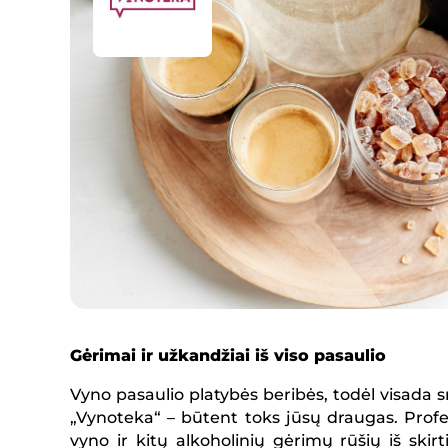
Gėrimai ir užkandžiai iš viso pasaulio
Vyno pasaulio platybės beribės, todėl visada 
„Vynoteka“ – būtent toks jūsų draugas. Profesi
vyno ir kitų alkoholinių gėrimų rūšių iš ski