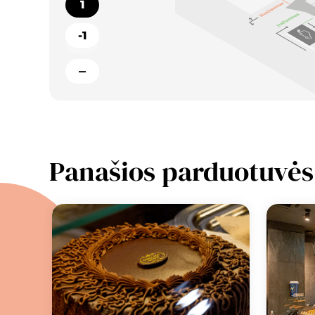
1
-1
Panašios parduotuvės