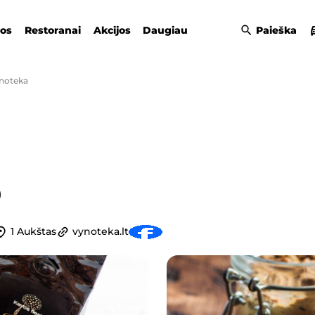
gos
Restoranai
Akcijos
Daugiau
Paieška
noteka
1 Aukštas
vynoteka.lt