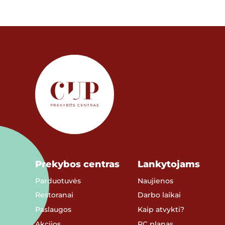
Prekybos centras
Lankytojams
Parduotuvės
Naujienos
Restoranai
Darbo laikai
Paslaugos
Kaip atvykti?
Akcijos
PC planas