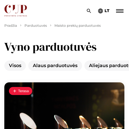
LT
Pradžia
Parduotuvės
Maisto prekių parduotuvės
Vyno parduotuvės
Visos
Alaus parduotuvės
Aliejaus parduo
Terasa