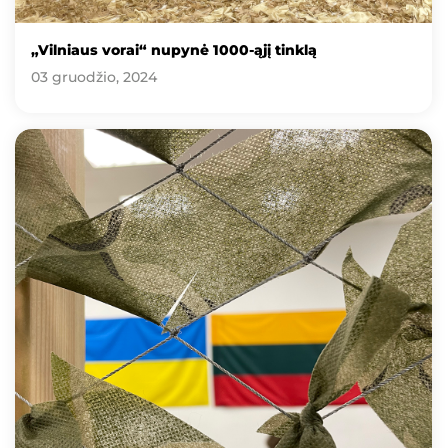
„Vilniaus vorai“ nupynė 1000-ąjį tinklą
03 gruodžio, 2024