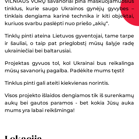
VILNIAUS VORŲ savanoriai pina maskuojamuosius
tinklus, kurie saugo Ukrainos gynėjų gyvybes –
tinklais dengiama karinė technika ir kiti objektai,
kuriuos svarbu paslėpti nuo priešo „akių“.
Tinklų pinti ateina Lietuvos gyventojai, tame tarpe
ir šauliai, o taip pat prieglobstį mūsų šalyje radę
ukrainiečiai bei baltarusiai.
Projektas gyvuos tol, kol Ukrainai bus reikalinga
mūsų savanorių pagalba. Padėkite mums tęsti!
Tinklus pinti gali ateiti kiekvienas norintis.
Visos projekto išlaidos dengiamos tik iš surenkamų
aukų bei gautos paramos - bet kokia Jūsų auka
mums yra labai reikšminga!