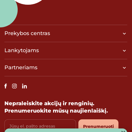
Prekybos centras
Lankytojams
Partneriams
Nepraleiskite akcijų ir renginių.
Prenumeruokite mūsų naujienlaiškį.
Jūsų el. pašto adresas
Prenumeruoti