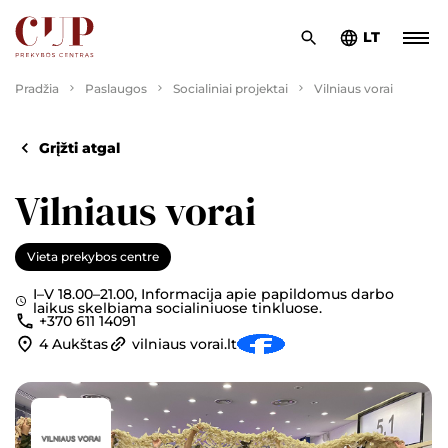
LT
Pradžia
Paslaugos
Socialiniai projektai
Vilniaus vorai
Grįžti atgal
Vilniaus vorai
Vieta prekybos centre
I–V 18.00–21.00, Informacija apie papildomus darbo
laikus skelbiama socialiniuose tinkluose.
+370 611 14091
4 Aukštas
vilniaus vorai.lt