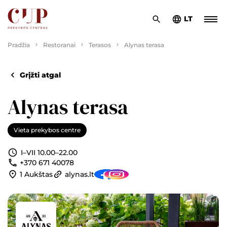
LT
Pradžia
Restoranai
Terasos
Alynas terasa
Grįžti atgal
Alynas terasa
Vieta prekybos centre
I–VII 10.00–22.00
+370 671 40078
1 Aukštas
alynas.lt