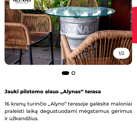
1/2
Jauki pilstomo alaus „Alynas“ terasa
16 kranų turinčio „Alyno“ terasoje galėsite maloniai
praleisti laiką degustuodami mėgstamus gėrimus
ir užkandžius.