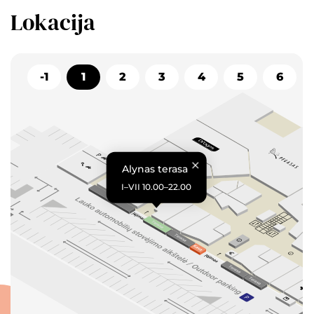
Lokacija
-1
1
2
3
4
5
6
Alynas terasa
I–VII 10.00–22.00