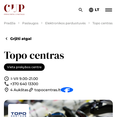
LT
Pradžia
Paslaugos
Elektronikos parduotuvės
Topo centras
Grįžti atgal
Topo centras
Vieta prekybos centre
I–VII 9.00–21.00
+370 640 13300
4 Aukštas
topocentras.lt