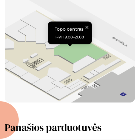
Topo centras
I–VII 9.00–21.00
Panašios parduotuvės