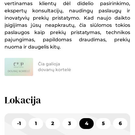
vertinamas klientų dėl didelio pasirinkimo,
ekspertų konsultacijų, naudingų paslaugų ir
inovatyvių prekių pristatymo. Kad naujo daikto
įsigijimas jūsų neapkrautų, čia siūlomos tokios
paslaugos kaip prekių pristatymas, technikos
pajungimas, papildomas draudimas, prekių
nuoma ir daugelis kitų.
Čia galioja
dovanų kortelė
Lokacija
-1
1
2
3
4
5
6