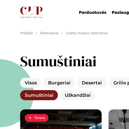
Parduotuvės
Paslau
Pradžia
Restoranai
Greito maisto restoranai
Sumuštiniai
Visos
Burgeriai
Desertai
Grilio 
Sumuštiniai
Užkandžiai
Terasa