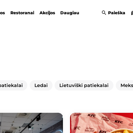
gos
Restoranai
Akcijos
Daugiau
Paieška
patiekalai
Ledai
Lietuviški patiekalai
Meksi