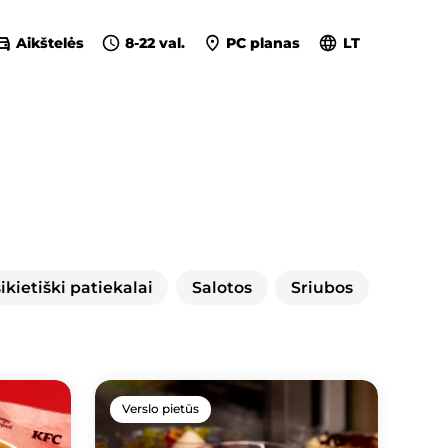
Aikštelės
8-22 val.
PC planas
LT
kietiški patiekalai
Salotos
Sriubos
Verslo pietūs