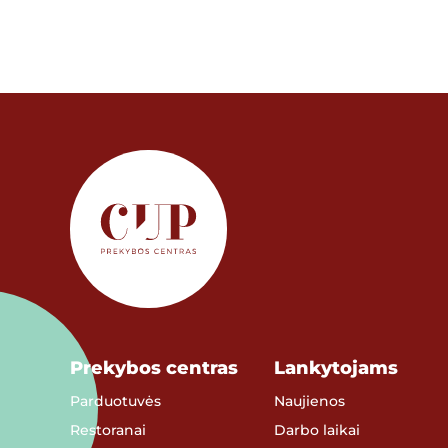
Prekybos centras
Lankytojams
Parduotuvės
Naujienos
Restoranai
Darbo laikai