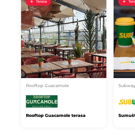
Terasa
Ter
Rooftop Guacamole
Subwa
Rooftop Guacamole terasa
Sumušt