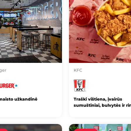
ger
KFC
 maisto užkandinė
Traški vištiena, įvairūs
sumuštiniai, bulvytės ir ri