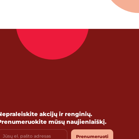
Nepraleiskite akcijų ir renginių.
Prenumeruokite mūsų naujienlaiškį.
Jūsų el. pašto adresas
Prenumeruoti