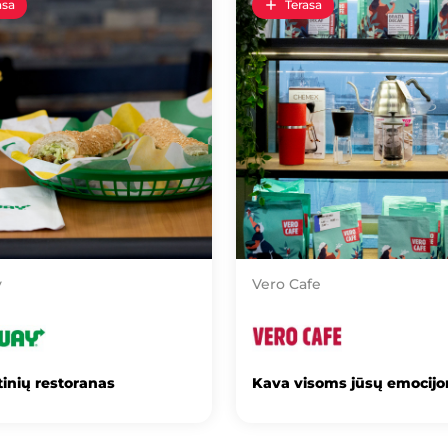
asa
Terasa
y
Vero Cafe
inių restoranas
Kava visoms jūsų emocij