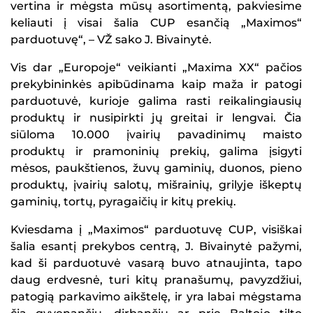
vertina ir mėgsta mūsų asortimentą, pakviesime
keliauti į visai šalia CUP esančią „Maximos“
parduotuvę“, – VŽ sako J. Bivainytė.
Vis dar „Europoje“ veikianti „Maxima XX“ pačios
prekybininkės apibūdinama kaip maža ir patogi
parduotuvė, kurioje galima rasti reikalingiausių
produktų ir nusipirkti jų greitai ir lengvai. Čia
siūloma 10.000 įvairių pavadinimų maisto
produktų ir pramoninių prekių, galima įsigyti
mėsos, paukštienos, žuvų gaminių, duonos, pieno
produktų, įvairių salotų, mišrainių, grilyje iškeptų
gaminių, tortų, pyragaičių ir kitų prekių.
Kviesdama į „Maximos“ parduotuvę CUP, visiškai
šalia esantį prekybos centrą, J. Bivainytė pažymi,
kad ši parduotuvė vasarą buvo atnaujinta, tapo
daug erdvesnė, turi kitų pranašumų, pavyzdžiui,
patogią parkavimo aikštelę, ir yra labai mėgstama