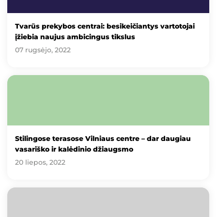
Tvarūs prekybos centrai: besikeičiantys vartotojai
įžiebia naujus ambicingus tikslus
07 rugsėjo, 2022
Stilingose terasose Vilniaus centre – dar daugiau
vasariško ir kalėdinio džiaugsmo
20 liepos, 2022