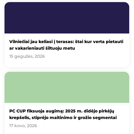
Vilniečiai jau keliasi į terasas: štai kur verta pietauti
ar vakarieniauti šiltuoju metu
15 gegužės, 2026
PC CUP fiksuoja augimą: 2025 m. didėjo pirkėjų
krepšelis, stiprėjo maitinimo ir grožio segmentai
17 kovo, 2026