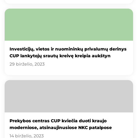
Investicijų, vietos ir nuomininkų privalumų derinys
CUP lankytojų srautų kreivę kreipia aukštyn
29 birželio, 2023
Prekybos centras CUP kviečia duoti kraujo
moderniose, atsinaujinusiose NKC patalpose
14 birželio, 2023