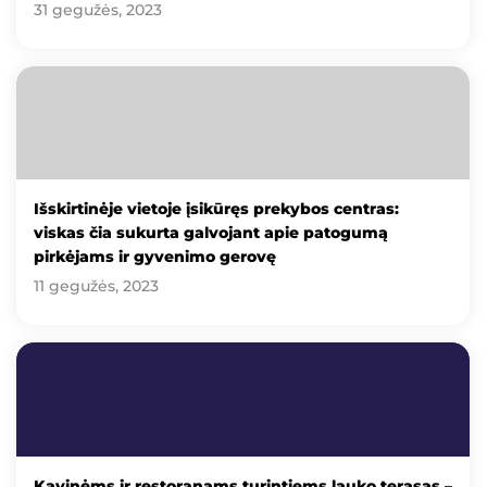
31 gegužės, 2023
Išskirtinėje vietoje įsikūręs prekybos centras:
viskas čia sukurta galvojant apie patogumą
pirkėjams ir gyvenimo gerovę
11 gegužės, 2023
Kavinėms ir restoranams turintiems lauko terasas –