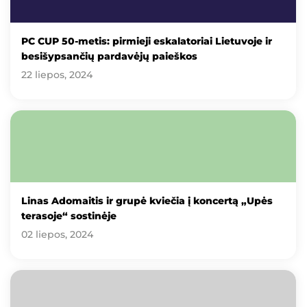
PC CUP 50-metis: pirmieji eskalatoriai Lietuvoje ir
besišypsančių pardavėjų paieškos
22 liepos, 2024
Linas Adomaitis ir grupė kviečia į koncertą „Upės
terasoje“ sostinėje
02 liepos, 2024