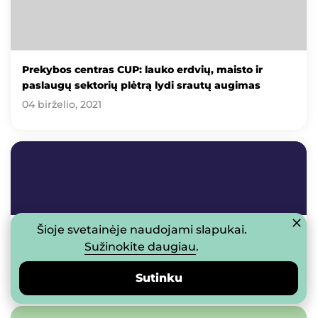
Prekybos centras CUP: lauko erdvių, maisto ir
paslaugų sektorių plėtrą lydi srautų augimas
04 birželio, 2021
Šioje svetainėje naudojami slapukai.
Terasų gausa garsėjantis CUP: kviečia į naujas
Sužinokite daugiau
.
lauko erdves ir paiškylauti
29 balandžio, 2021
Sutinku