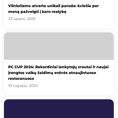
Vilniečiams atverta unikali paroda: kviečia per
meną pažvelgti į karo realybę
23 sausio, 2025
PC CUP 2024: Rekordiniai lankytojų srautai ir naujai
įrengtos vaikų žaidimų erdvės atnaujintuose
restoranuose
19 rugsėjo, 2024