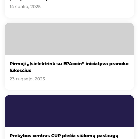
14 spalio, 2025
Pirmoji „Įsielektrink su EPAcoin“ iniciatyva pranoko
lūkesčius
23 rugsėjo, 2025
Prekybos centras CUP plečia siūlomų paslaugų