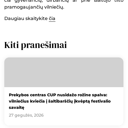
čia gyvenančių, dirbančių ar prie Baltojo tilto
pramogaujančių vilniečių.
Daugiau skaitykite
čia
Kiti pranešimai
Prekybos centras CUP nusidažo rožine spalva:
vilniečius kviečia į šaltibarščių įkvėptą festivalio
savaitę
27 gegužės, 2026