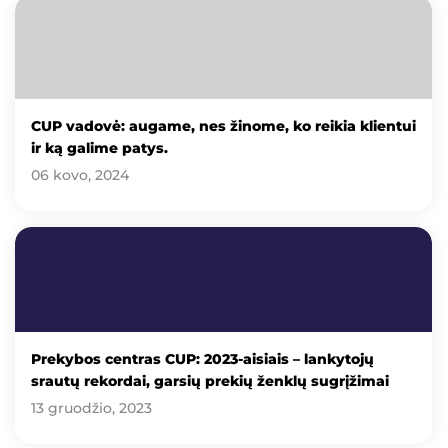
CUP vadovė: augame, nes žinome, ko reikia klientui
ir ką galime patys.
06 kovo, 2024
Prekybos centras CUP: 2023-aisiais – lankytojų
srautų rekordai, garsių prekių ženklų sugrįžimai
13 gruodžio, 2023