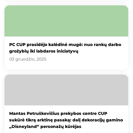
PC CUP prasidėjo kalėdinė mugė: nuo rankų darbo
grožybių iki labdaros iniciatyvų
03 gruodžio, 2025
Mantas Petruškevičius prekybos centre CUP
sukūrė tikrą arktinę pasaką: dalį dekoracijų gamino
„Disneyland“ personažų kūrėjas