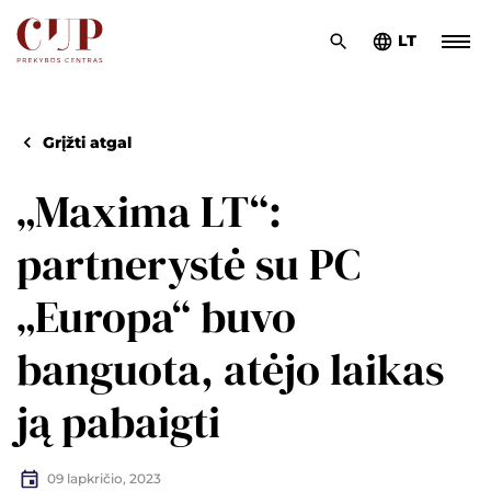
LT
Grįžti atgal
„Maxima LT“:
partnerystė su PC
„Europa“ buvo
banguota, atėjo laikas
ją pabaigti
09 lapkričio, 2023