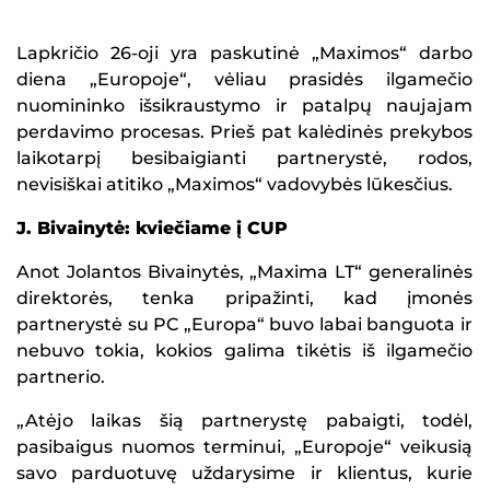
Lapkričio 26-oji yra paskutinė „Maximos“ darbo
diena „Europoje“, vėliau prasidės ilgamečio
nuomininko išsikraustymo ir patalpų naujajam
perdavimo procesas. Prieš pat kalėdinės prekybos
laikotarpį besibaigianti partnerystė, rodos,
nevisiškai atitiko „Maximos“ vadovybės lūkesčius.
J. Bivainytė: kviečiame į CUP
Anot Jolantos Bivainytės, „Maxima LT“ generalinės
direktorės, tenka pripažinti, kad įmonės
partnerystė su PC „Europa“ buvo labai banguota ir
nebuvo tokia, kokios galima tikėtis iš ilgamečio
partnerio.
„Atėjo laikas šią partnerystę pabaigti, todėl,
pasibaigus nuomos terminui, „Europoje“ veikusią
savo parduotuvę uždarysime ir klientus, kurie