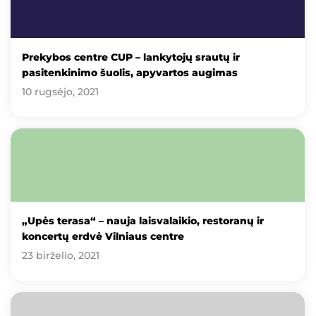
Prekybos centre CUP – lankytojų srautų ir
pasitenkinimo šuolis, apyvartos augimas
10 rugsėjo, 2021
„Upės terasa“ – nauja laisvalaikio, restoranų ir
koncertų erdvė Vilniaus centre
23 birželio, 2021