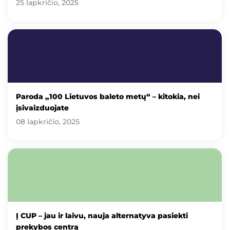
25 lapkričio, 2025
Paroda „100 Lietuvos baleto metų“ – kitokia, nei
įsivaizduojate
08 lapkričio, 2025
Į CUP – jau ir laivu, nauja alternatyva pasiekti
prekybos centrą