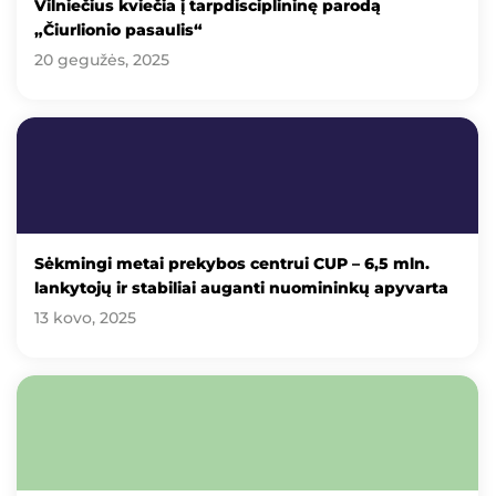
Vilniečius kviečia į tarpdisciplininę parodą
„Čiurlionio pasaulis“
20 gegužės, 2025
Sėkmingi metai prekybos centrui CUP – 6,5 mln.
lankytojų ir stabiliai auganti nuomininkų apyvarta
13 kovo, 2025