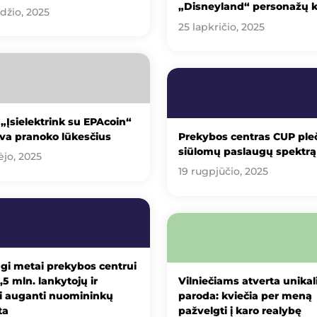
„Disneyland“ personažų k
džio, 2025
25 lapkričio, 2025
 „Įsielektrink su EPAcoin“
yva pranoko lūkesčius
Prekybos centras CUP ple
siūlomų paslaugų spektrą
ėjo, 2025
19 rugpjūčio, 2025
gi metai prekybos centrui
,5 mln. lankytojų ir
Vilniečiams atverta unikal
ai auganti nuomininkų
paroda: kviečia per meną
ta
pažvelgti į karo realybę