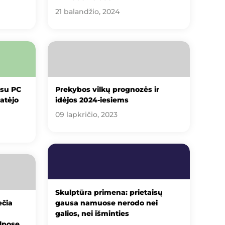
21 balandžio, 2024
 su PC
Prekybos vilkų prognozės ir
atėjo
idėjos 2024-iesiems
09 lapkričio, 2023
Skulptūra primena: prietaisų
ečia
gausa namuose nerodo nei
galios, nei išminties
lpose