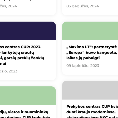
žės, 2024
03 gegužės, 2024
s centras CUP: 2023-
„Maxima LT“: partnerystė
 – lankytojų srautų
„Europa“ buvo banguota, 
i, garsių prekių ženklų
laikas ją pabaigti
mai
09 lapkričio, 2023
džio, 2023
Prekybos centras CUP kvi
cijų, vietos ir nuomininkų
duoti kraujo moderniose,
umų derinys CUP lankytojų
atsinaujinusiose NKC pata