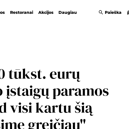
gos
Restoranai
Akcijos
Daugiau
Paieška
0 tūkst. eurų
įstaigų paramos
d visi kartu šią
ime greičiau"