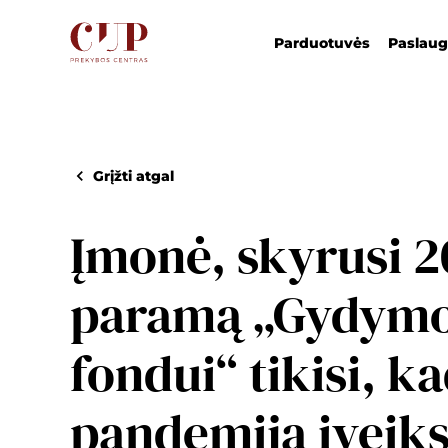
Parduotuvės
Paslau
Grįžti atgal
Įmonė, skyrusi 2
paramą „Gydymo 
fondui“ tikisi, ka
pandemiją įveiks