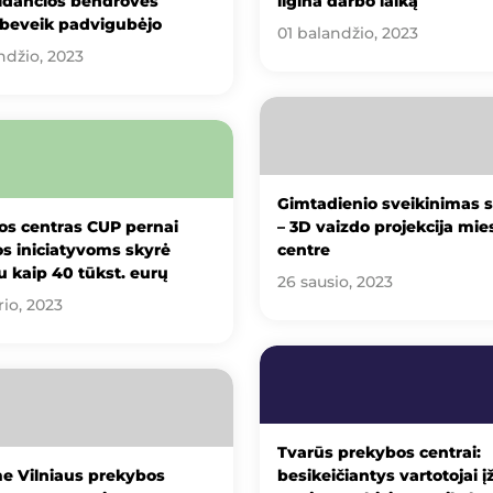
ldančios bendrovės
ilgina darbo laiką
 beveik padvigubėjo
01 balandžio, 2023
ndžio, 2023
Gimtadienio sveikinimas s
os centras CUP pernai
– 3D vaizdo projekcija mie
s iniciatyvoms skyrė
centre
 kaip 40 tūkst. eurų
26 sausio, 2023
rio, 2023
Tvarūs prekybos centrai:
e Vilniaus prekybos
besikeičiantys vartotojai į