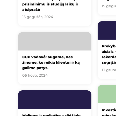
prisiminimu iš studijų laikų ir
15 gegu
atsiprašė
15 gegužės, 2024
Prekybo
aisiais
CUP vadovė: augame, nes
rekorda
žinome, ko reikia klientui ir ką
sugrįži
galime patys.
13 gruo
06 kovo, 2024
Investi
Mylimos ir mylinčios – didžiule
prival