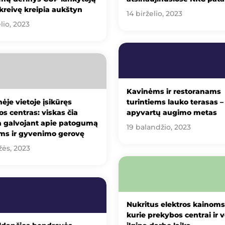
kreivę kreipia aukštyn
14 birželio, 2023
lio, 2023
Kavinėms ir restoranams
nėje vietoje įsikūręs
turintiems lauko terasas –
s centras: viskas čia
apyvartų augimo metas
a galvojant apie patogumą
19 balandžio, 2023
ams ir gyvenimo gerovę
žės, 2023
Nukritus elektros kainoms
kurie prekybos centrai ir v