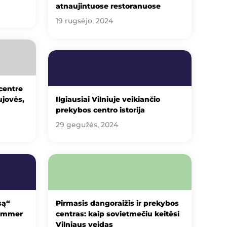
atnaujintuose restoranuose
19 rugsėjo, 2024
centre
ujovės,
Ilgiausiai Vilniuje veikiančio
prekybos centro istorija
29 gegužės, 2024
są“
Pirmasis dangoraižis ir prekybos
Summer
centras: kaip sovietmečiu keitėsi
Vilniaus veidas