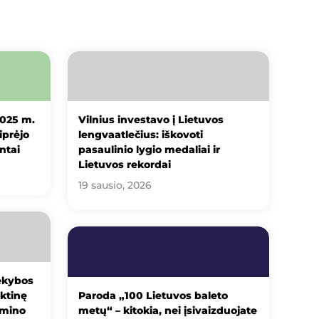
2025 m.
Vilnius investavo į Lietuvos
iprėjo
lengvaatlečius: iškovoti
ntai
pasaulinio lygio medaliai ir
Lietuvos rekordai
19 sausio, 2026
ekybos
ktinę
Paroda „100 Lietuvos baleto
amino
metų“ – kitokia, nei įsivaizduojate