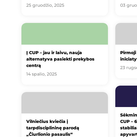
25 gruodžio, 2025
03 gruo
Į CUP – jau ir laivu, nauja
Pirmoji
alternatyva pasiekti prekybos
iniciat
centrą
23 rugs
14 spalio, 2025
Sėkmin
Vilniečius kviečia į
CUP – 6
tarpdisciplininę parodą
stabili
„Čiurlionio pasaulis“
apyvar