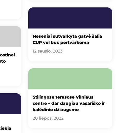
Neseniai sutvarkyta gatvė šalia
CUP vėl bus pertvarkoma
12 sausio, 2023
ostinei
sto
Stilingose terasose Vilniaus
centre – dar daugiau vasariško ir
kalėdinio džiaugsmo
20 liepos, 2022
žiebia