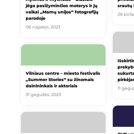
jėga pasižyminčios moterys ir jų
srautų 
vaikai „Mamų unijos“ fotografijų
29 birže
parodoje
06 rugsėjo, 2023
Išskirti
prekybo
Vilniaus centre – miesto festivalis
sukurt
„Summer Stories“ su žinomais
pirkėj
dainininkais ir aktoriais
11 gegu
31 gegužės, 2023