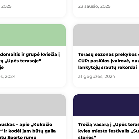
, 2025
23 sausio, 2025
domaitis ir grupė kviečia į
Terasų sezonas prekybos 
ą „Upės terasoje“
CUP: pasiūlos įvairovė, na
je
lankytojų srautų rekordai
os, 2024
31 gegužės, 2024
uskas – apie „Kukučio
Trečią vasarą į „Upės tera
“ ir kodėl jam būtų gaila
kvies miesto festivalis „
utų Sporto rūmų
stories“