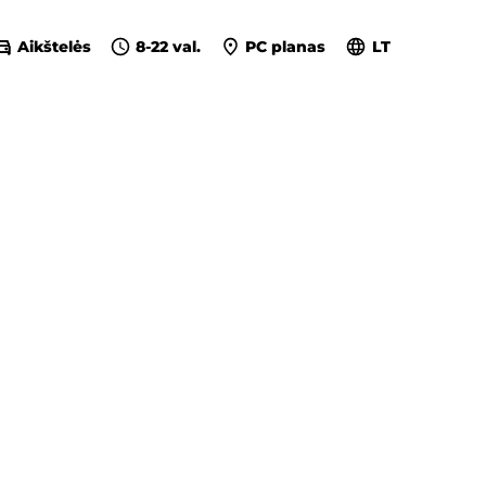
Aikštelės
8-22 val.
PC planas
LT