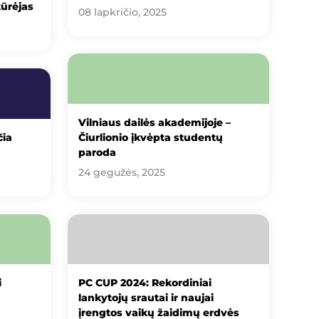
ūrėjas
08 lapkričio, 2025
Vilniaus dailės akademijoje –
čia
Čiurlionio įkvėpta studentų
paroda
24 gegužės, 2025
i
PC CUP 2024: Rekordiniai
lankytojų srautai ir naujai
įrengtos vaikų žaidimų erdvės