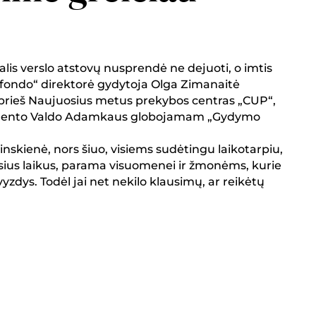
alis verslo atstovų nusprendė ne dejuoti, o imtis
fondo“ direktorė gydytoja Olga Zimanaitė
 prieš Naujuosius metus prekybos centras „CUP“,
zidento Valdo Adamkaus globojamam „Gydymo
skienė, nors šiuo, visiems sudėtingu laikotarpiu,
usius laikus, parama visuomenei ir žmonėms, kurie
zdys. Todėl jai net nekilo klausimų, ar reikėtų