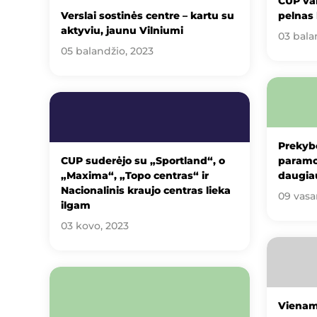
CUP va
Verslai sostinės centre – kartu su
pelnas
aktyviu, jaunu Vilniumi
03 bala
05 balandžio, 2023
Prekyb
CUP suderėjo su „Sportland“, o
paramo
„Maxima“, „Topo centras“ ir
daugiau
Nacionalinis kraujo centras lieka
09 vasa
ilgam
03 kovo, 2023
Vienam