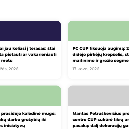
ai jau keliasi į terasas: štai
PC CUP fiksuoja augimą: 
ta pietauti ar vakarieniauti
didėjo pirkėjų krepšelis, st
u metu
maitinimo ir grožio segme
žės, 2026
17 kovo, 2026
 prasidėjo kalėdinė mugė:
Mantas Petruškevičius pr
kų darbo grožybių iki
centre CUP sukūrė tikrą ar
s iniciatyvų
pasaką: dalį dekoracijų g