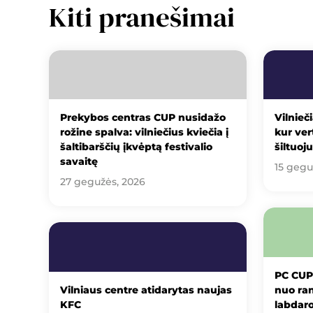
Kiti pranešimai
Prekybos centras CUP nusidažo
Vilnieči
rožine spalva: vilniečius kviečia į
kur ver
šaltibarščių įkvėptą festivalio
šiltuoj
savaitę
15 gegu
27 gegužės, 2026
PC CUP
Vilniaus centre atidarytas naujas
nuo ran
KFC
labdaro