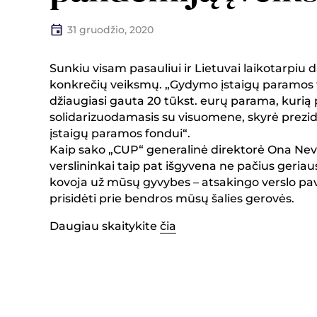
31 gruodžio, 2020
Sunkiu visam pasauliui ir Lietuvai laikotarpiu d
konkrečių veiksmų. „Gydymo įstaigų paramos 
džiaugiasi gauta 20 tūkst. eurų parama, kurią
solidarizuodamasis su visuomene, skyrė pre
įstaigų paramos fondui“.
Kaip sako „CUP“ generalinė direktorė Ona Nevin
verslininkai taip pat išgyvena ne pačius geria
kovoja už mūsų gyvybes – atsakingo verslo pavy
prisidėti prie bendros mūsų šalies gerovės.
Daugiau skaitykite
čia