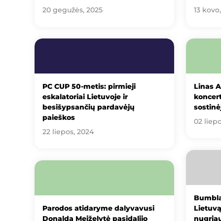
20 gegužės, 2025
13 kovo
PC CUP 50-metis: pirmieji
Linas A
eskalatoriai Lietuvoje ir
koncert
besišypsančių pardavėjų
sostinė
paieškos
02 liep
22 liepos, 2024
Bumbla
Parodos atidaryme dalyvavusi
Lietuvą
Donalda Meiželytė pasidalijo
nugria