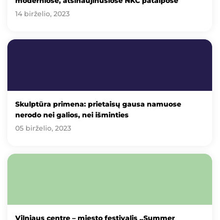
moderniose, atsinaujinusiose NKC patalpose
14 birželio, 2023
Skulptūra primena: prietaisų gausa namuose
nerodo nei galios, nei išminties
05 birželio, 2023
Vilniaus centre – miesto festivalis „Summer