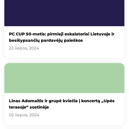
PC CUP 50-metis: pirmieji eskalatoriai Lietuvoje ir
besišypsančių pardavėjų paieškos
22 liepos, 2024
Linas Adomaitis ir grupė kviečia į koncertą „Upės
terasoje“ sostinėje
02 liepos, 2024