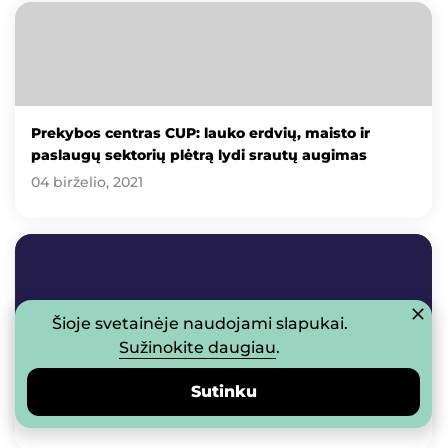
Prekybos centras CUP: lauko erdvių, maisto ir
paslaugų sektorių plėtrą lydi srautų augimas
04 birželio, 2021
Šioje svetainėje naudojami slapukai.
Sužinokite daugiau
.
Terasų gausa garsėjantis CUP: kviečia į naujas
lauko erdves ir paiškylauti
Sutinku
29 balandžio, 2021