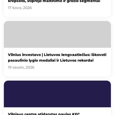
krepšelis, stiprėjo maitinimo ir grožio segmentai
17 kovo, 2026
Vilnius investavo į Lietuvos lengvaatlečius: iškovoti
pasaulinio lygio medaliai ir Lietuvos rekordai
19 sausio, 2026
Vilniaus centre atidarytas naujas KFC