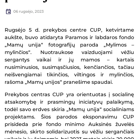
06 rugsėjo, 2023
Rugsėjo 5 d. prekybos centre CUP, ketvirtame
aukšte, buvo atidaryta Paramos ir labdaros fondo
„Mamų unija“ fotografijų paroda „Mylimos –
mylinčios“. Nuotraukose vaizduojami vėžiu
sergantys vaikai ir jų mamos – kartais
nusiminusios, susimąsčiusios, kenčiančios, tačiau
neišvengiamai tikinčios, viltingos ir mylinčios,
rašoma „Mamų unijos“ pranešime spaudai.
Prekybos centras CUP yra orientuotas į socialinę
atsakomybę ir prasmingų iniciatyvų palaikymą,
todėl savo erdves skiria „Mamų unija“ socialiniams
projektams. Šios parodos eksponavimu CUP
prisideda prie fondo minimo Auksinės žuvelės
mėnesio, skirto solidarizuotis su vėžiu sergančiais