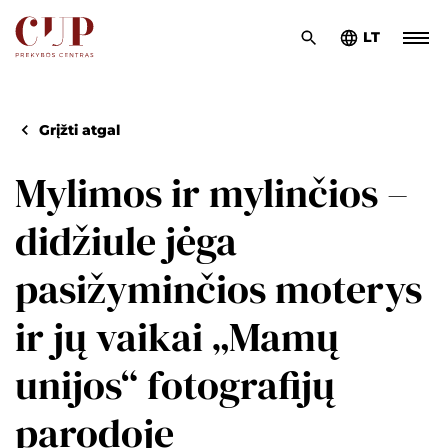
LT
Grįžti atgal
Mylimos ir mylinčios –
didžiule jėga
pasižyminčios moterys
ir jų vaikai „Mamų
unijos“ fotografijų
parodoje