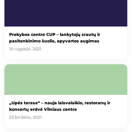
Prekybos centre CUP – lankytojų srautų ir
pasitenkinimo šuolis, apyvartos augimas
10 rugsėjo, 2021
„Upės terasa“ – nauja laisvalaikio, restoranų ir
koncertų erdvė Vilniaus centre
23 birželio, 2021