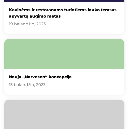
Kavinėms ir restoranams turintiems lauko terasas –
apyvartų augimo metas
19 balandžio, 2023
Nauja „Narvesen“ koncepcija
13 balandžio, 2023