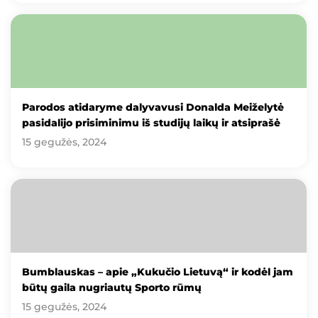
Parodos atidaryme dalyvavusi Donalda Meiželytė
pasidalijo prisiminimu iš studijų laikų ir atsiprašė
15 gegužės, 2024
Bumblauskas – apie „Kukučio Lietuvą“ ir kodėl jam
būtų gaila nugriautų Sporto rūmų
15 gegužės, 2024