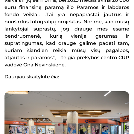
vaikais ir jų šeimomis, bei 2023 metais skiria 20 000
eurų finansinę paramą šio Paramos ir labdaros
fondo veiklai. „Tai yra nepaprastai jautrus ir
nuoširdus fotografijų projektas. Norime, kad mūsų
lankytojai suprastų, jog drauge mes esame
bendruomenė, kurią vienija gerumas ir
supratingumas, kad drauge galime padėti tam,
kuriam šiandien reikia mūsų visų pagalbos,
atjautos ir paramos“, – teigia prekybos centro CUP
vadovė Ona Nevinskienė.
Daugiau skaitykite
čia
: