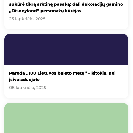
sukūrė tikrą arktinę pasaką: dalį dekoracijų gamino
„Disneyland“ personažų kūrėjas
25 lapkričio, 2025
Paroda „100 Lietuvos baleto metų“ – kitokia, nei
įsivaizduojate
08 lapkričio, 2025