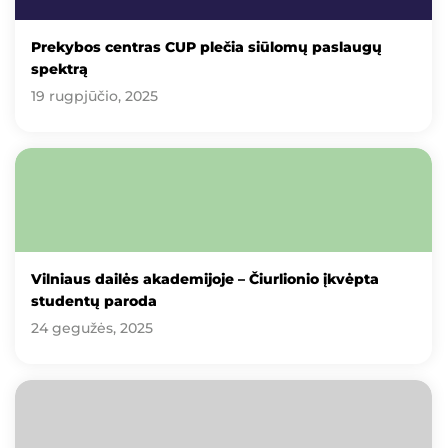
Prekybos centras CUP plečia siūlomų paslaugų
spektrą
19 rugpjūčio, 2025
Vilniaus dailės akademijoje – Čiurlionio įkvėpta
studentų paroda
24 gegužės, 2025