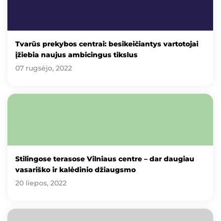
Tvarūs prekybos centrai: besikeičiantys vartotojai
įžiebia naujus ambicingus tikslus
07 rugsėjo, 2022
Stilingose terasose Vilniaus centre – dar daugiau
vasariško ir kalėdinio džiaugsmo
20 liepos, 2022