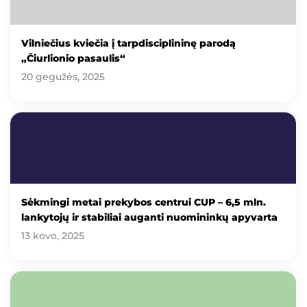
Vilniečius kviečia į tarpdisciplininę parodą
„Čiurlionio pasaulis“
20 gegužės, 2025
Sėkmingi metai prekybos centrui CUP – 6,5 mln.
lankytojų ir stabiliai auganti nuomininkų apyvarta
13 kovo, 2025