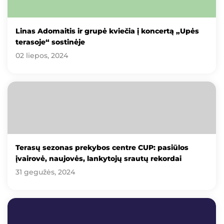
Linas Adomaitis ir grupė kviečia į koncertą „Upės
terasoje“ sostinėje
02 liepos, 2024
Terasų sezonas prekybos centre CUP: pasiūlos
įvairovė, naujovės, lankytojų srautų rekordai
31 gegužės, 2024