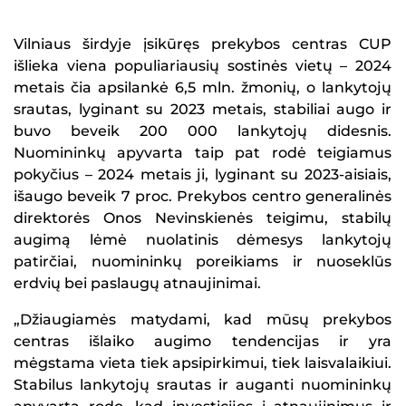
Vilniaus širdyje įsikūręs prekybos centras CUP
išlieka viena populiariausių sostinės vietų – 2024
metais čia apsilankė 6,5 mln. žmonių, o lankytojų
srautas, lyginant su 2023 metais, stabiliai augo ir
buvo beveik 200 000 lankytojų didesnis.
Nuomininkų apyvarta taip pat rodė teigiamus
pokyčius – 2024 metais ji, lyginant su 2023-aisiais,
išaugo beveik 7 proc. Prekybos centro generalinės
direktorės Onos Nevinskienės teigimu, stabilų
augimą lėmė nuolatinis dėmesys lankytojų
patirčiai, nuomininkų poreikiams ir nuoseklūs
erdvių bei paslaugų atnaujinimai.
„Džiaugiamės matydami, kad mūsų prekybos
centras išlaiko augimo tendencijas ir yra
mėgstama vieta tiek apsipirkimui, tiek laisvalaikiui.
Stabilus lankytojų srautas ir auganti nuomininkų