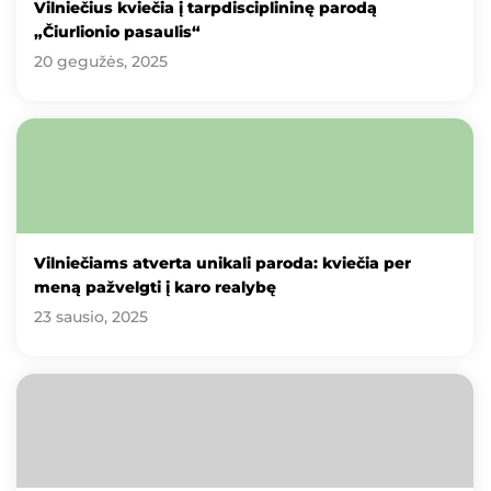
Vilniečius kviečia į tarpdisciplininę parodą
„Čiurlionio pasaulis“
20 gegužės, 2025
Vilniečiams atverta unikali paroda: kviečia per
meną pažvelgti į karo realybę
23 sausio, 2025