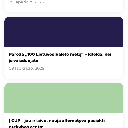
25 lapkričio, 2025
Paroda „100 Lietuvos baleto metų“ – kitokia, nei
įsivaizduojate
08 lapkričio, 2025
Į CUP – jau ir laivu, nauja alternatyva pasiekti
prekybos centrą