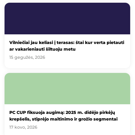
Vilniečiai jau keliasi į terasas: štai kur verta pietauti
ar vakarieniauti šiltuoju metu
15 gegužės, 2026
PC CUP fiksuoja augimą: 2025 m. didėjo pirkėjų
krepšelis, stiprėjo maitinimo ir grožio segmentai
17 kovo, 2026