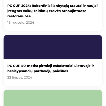
PC CUP 2024: Rekordiniai lankytojų srautai ir naujai
įrengtos vaikų žaidimų erdvės atnaujintuose
restoranuose
19 rugsėjo, 2024
PC CUP 50-metis: pirmieji eskalatoriai Lietuvoje ir
besišypsančių pardavėjų paieškos
22 liepos, 2024