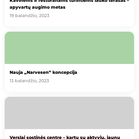
Kavinėms ir restoranams turintiems lauko terasas –
apyvartų augimo metas
19 balandžio, 2023
Nauja „Narvesen“ koncepcija
13 balandžio, 2023
Verslai sostinės centre – kartu su aktyviu, jaunu