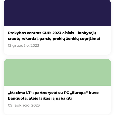
Prekybos centras CUP: 2023-aisiais – lankytojų
srautų rekordai, garsių prekių ženklų sugrįžimai
13 gruodžio, 2023
„Maxima LT“: partnerystė su PC „Europa“ buvo
banguota, atėjo laikas ją pabaigti
09 lapkričio, 2023