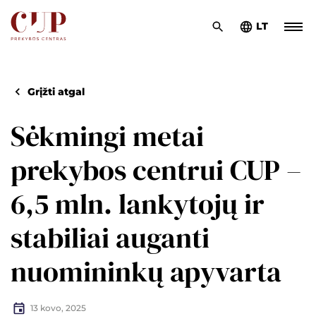
LT
Grįžti atgal
Sėkmingi metai
prekybos centrui CUP –
6,5 mln. lankytojų ir
stabiliai auganti
nuomininkų apyvarta
13 kovo, 2025