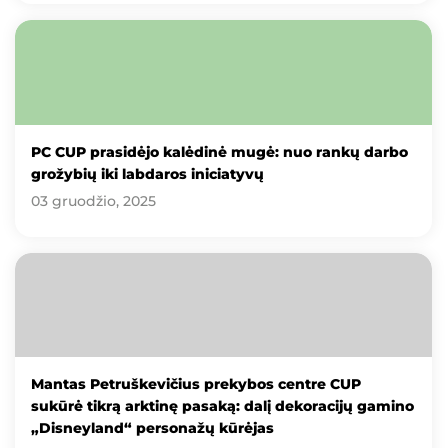
PC CUP prasidėjo kalėdinė mugė: nuo rankų darbo
grožybių iki labdaros iniciatyvų
03 gruodžio, 2025
Mantas Petruškevičius prekybos centre CUP
sukūrė tikrą arktinę pasaką: dalį dekoracijų gamino
„Disneyland“ personažų kūrėjas