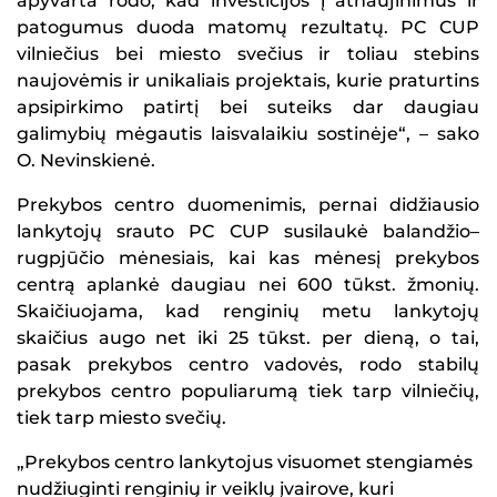
apyvarta rodo, kad investicijos į atnaujinimus ir
patogumus duoda matomų rezultatų. PC CUP
vilniečius bei miesto svečius ir toliau stebins
naujovėmis ir unikaliais projektais, kurie praturtins
apsipirkimo patirtį bei suteiks dar daugiau
galimybių mėgautis laisvalaikiu sostinėje“, – sako
O. Nevinskienė.
Prekybos centro duomenimis, pernai didžiausio
lankytojų srauto PC CUP susilaukė balandžio–
rugpjūčio mėnesiais, kai kas mėnesį prekybos
centrą aplankė daugiau nei 600 tūkst. žmonių.
Skaičiuojama, kad renginių metu lankytojų
skaičius augo net iki 25 tūkst. per dieną, o tai,
pasak prekybos centro vadovės, rodo stabilų
prekybos centro populiarumą tiek tarp vilniečių,
tiek tarp miesto svečių.
„Prekybos centro lankytojus visuomet stengiamės
nudžiuginti renginių ir veiklų įvairove, kuri