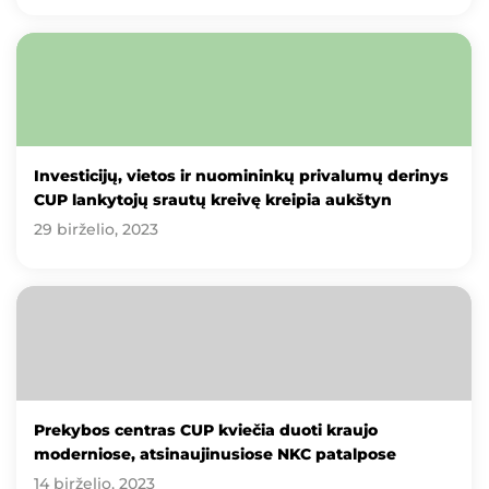
Investicijų, vietos ir nuomininkų privalumų derinys
CUP lankytojų srautų kreivę kreipia aukštyn
29 birželio, 2023
Prekybos centras CUP kviečia duoti kraujo
moderniose, atsinaujinusiose NKC patalpose
14 birželio, 2023