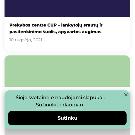
Prekybos centre CUP – lankytojų srautų ir
pasitenkinimo šuolis, apyvartos augimas
10 rugsėjo, 2021
„Upės terasa“ – nauja laisvalaikio, restoranų ir
Šioje svetainėje naudojami slapukai.
koncertų erdvė Vilniaus centre
Sužinokite daugiau
.
23 birželio, 2021
Sutinku