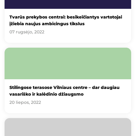
Tvarūs prekybos centrai: besikeičiantys vartotojai
įžiebia naujus ambicingus tikslus
07 rugsėjo, 2022
Stilingose terasose Vilniaus centre – dar daugiau
vasariško ir kalėdinio džiaugsmo
20 liepos, 2022