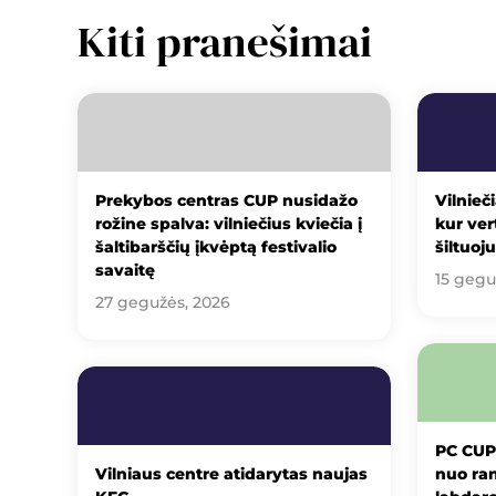
Kiti pranešimai
Prekybos centras CUP nusidažo
Vilnieči
rožine spalva: vilniečius kviečia į
kur ver
šaltibarščių įkvėptą festivalio
šiltuoj
savaitę
15 gegu
27 gegužės, 2026
PC CUP
Vilniaus centre atidarytas naujas
nuo ran