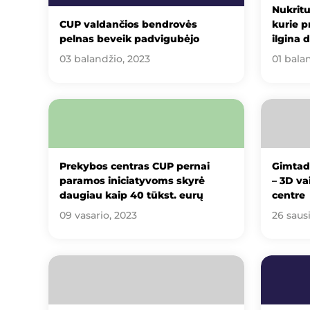
Nukritu
CUP valdančios bendrovės
kurie p
pelnas beveik padvigubėjo
ilgina 
03 balandžio, 2023
01 bala
Prekybos centras CUP pernai
Gimtadi
paramos iniciatyvoms skyrė
– 3D va
daugiau kaip 40 tūkst. eurų
centre
09 vasario, 2023
26 saus