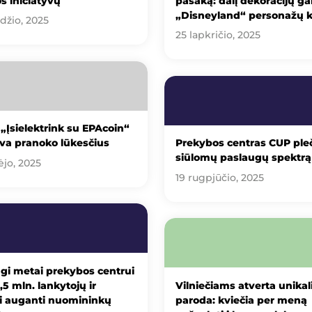
s iniciatyvų
pasaką: dalį dekoracijų g
„Disneyland“ personažų k
džio, 2025
25 lapkričio, 2025
 „Įsielektrink su EPAcoin“
yva pranoko lūkesčius
Prekybos centras CUP ple
siūlomų paslaugų spektrą
ėjo, 2025
19 rugpjūčio, 2025
gi metai prekybos centrui
,5 mln. lankytojų ir
Vilniečiams atverta unikal
ai auganti nuomininkų
paroda: kviečia per meną