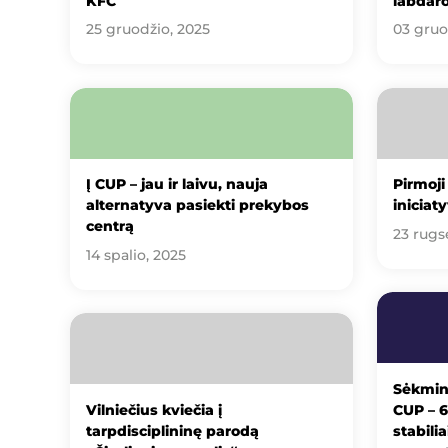
KFC
labdaro
25 gruodžio, 2025
03 gruo
Į CUP – jau ir laivu, nauja
Pirmoji
alternatyva pasiekti prekybos
iniciat
centrą
23 rugs
14 spalio, 2025
Sėkmin
Vilniečius kviečia į
CUP – 6
tarpdisciplininę parodą
stabili