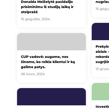
Donalda Meiželytė pasidalijo
nugria
prisiminimu iš studijų laikų ir
15 gegu
atsiprašė
15 gegužės, 2024
Prekybo
aisiais
CUP vadovė: augame, nes
rekorda
žinome, ko reikia klientui ir ką
sugrįži
galime patys.
13 gruo
06 kovo, 2024
Investi