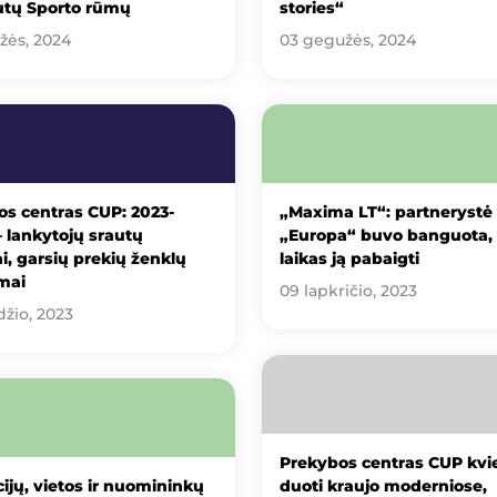
utų Sporto rūmų
stories“
žės, 2024
03 gegužės, 2024
s centras CUP: 2023-
„Maxima LT“: partnerystė
 – lankytojų srautų
„Europa“ buvo banguota, 
i, garsių prekių ženklų
laikas ją pabaigti
mai
09 lapkričio, 2023
džio, 2023
Prekybos centras CUP kvi
cijų, vietos ir nuomininkų
duoti kraujo moderniose,