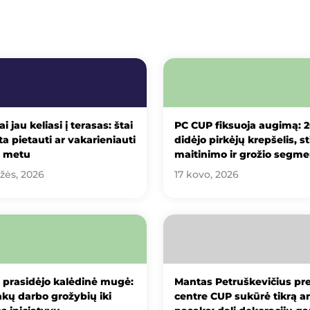
ai jau keliasi į terasas: štai
PC CUP fiksuoja augimą: 
ta pietauti ar vakarieniauti
didėjo pirkėjų krepšelis, st
u metu
maitinimo ir grožio segme
žės, 2026
17 kovo, 2026
 prasidėjo kalėdinė mugė:
Mantas Petruškevičius pr
kų darbo grožybių iki
centre CUP sukūrė tikrą ar