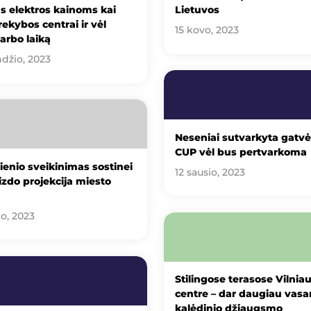
s elektros kainoms kai
Lietuvos
rekybos centrai ir vėl
15 kovo, 2023
darbo laiką
ndžio, 2023
Neseniai sutvarkyta gatvė 
CUP vėl bus pertvarkoma
enio sveikinimas sostinei
12 sausio, 2023
izdo projekcija miesto
io, 2023
Stilingose terasose Vilnia
centre – dar daugiau vasar
kalėdinio džiaugsmo