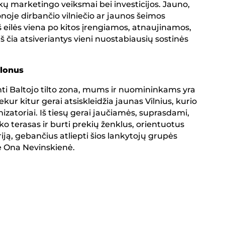
kų marketingo veiksmai bei investicijos. Jauno,
noje dirbančio vilniečio ar jaunos šeimos
 iš eilės viena po kitos įrengiamos, atnaujinamos,
š čia atsiveriantys vieni nuostabiausių sostinės
alonus
anti Baltojo tilto zona, mums ir nuomininkams yra
ur kitur gerai atsiskleidžia jaunas Vilnius, kurio
nizatoriai. Iš tiesų gerai jaučiamės, suprasdami,
ko terasas ir burti prekių ženklus, orientuotus
ą, gebančius atliepti šios lankytojų grupės
ė Ona Nevinskienė.