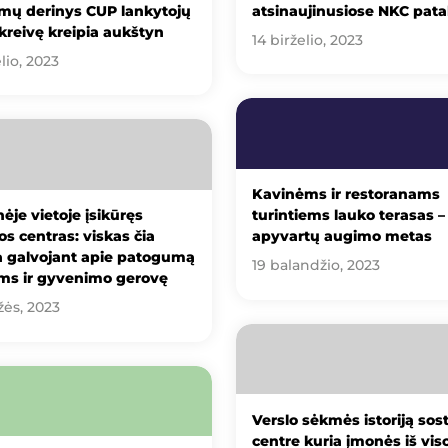
umų derinys CUP lankytojų
atsinaujinusiose NKC pata
kreivę kreipia aukštyn
14 birželio, 2023
lio, 2023
Kavinėms ir restoranams
nėje vietoje įsikūręs
turintiems lauko terasas –
s centras: viskas čia
apyvartų augimo metas
a galvojant apie patogumą
19 balandžio, 2023
ams ir gyvenimo gerovę
žės, 2023
Verslo sėkmės istoriją sos
centre kuria įmonės iš vis