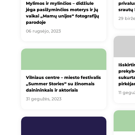
Mylimos ir mylinčios – didžiule
prival
jėga pasižyminčios moterys ir jų
srautų 
vaikai „Mamų unijos“ fotografijų
29 birže
parodoje
06 rugsėjo, 2023
Išskirti
prekybo
Vilniaus centre – miesto festivalis
sukurt
„Summer Stories“ su žinomais
pirkėj
dainininkais ir aktoriais
11 gegu
31 gegužės, 2023