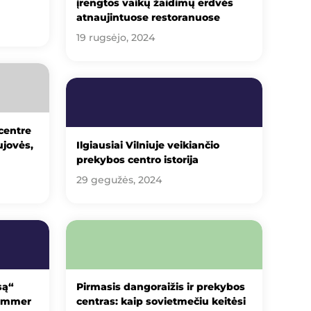
įrengtos vaikų žaidimų erdvės
atnaujintuose restoranuose
19 rugsėjo, 2024
centre
ujovės,
Ilgiausiai Vilniuje veikiančio
prekybos centro istorija
29 gegužės, 2024
są“
Pirmasis dangoraižis ir prekybos
Summer
centras: kaip sovietmečiu keitėsi