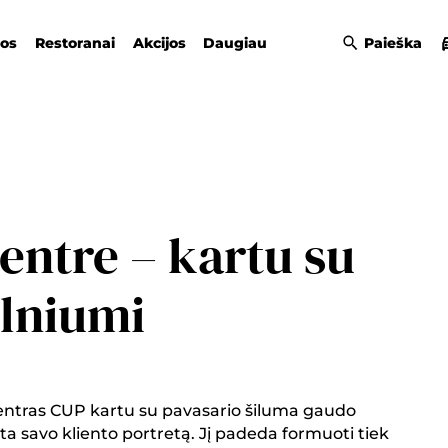
gos
Restoranai
Akcijos
Daugiau
Paieška
centre – kartu su
ilniumi
 centras CUP kartu su pavasario šiluma gaudo
ta savo kliento portretą. Jį padeda formuoti tiek