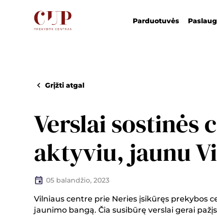
Parduotuvės
Paslau
Grįžti atgal
Verslai sostinės 
aktyviu, jaunu V
05 balandžio, 2023
Vilniaus centre prie Neries įsikūręs prekybos
jaunimo bangą. Čia susibūrę verslai gerai pažįs