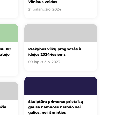
Vilniaus veidas
21 balandžio, 2024
 su PC
Prekybos vilkų prognozės ir
atėjo
idėjos 2024-iesiems
09 lapkričio, 2023
Skulptūra primena: prietaisų
ečia
gausa namuose nerodo nei
galios, nei išminties