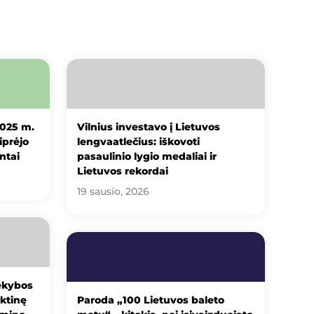
2025 m.
Vilnius investavo į Lietuvos
iprėjo
lengvaatlečius: iškovoti
ntai
pasaulinio lygio medaliai ir
Lietuvos rekordai
19 sausio, 2026
ekybos
ktinę
Paroda „100 Lietuvos baleto