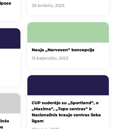
lpose
05 birželio, 2023
Nauja „Narvesen“ koncepcija
13 balandžio, 2023
CUP suderėjo su „Sportland“, o
„Maxima“, „Topo centras“ ir
Nacionalinis kraujo centras lieka
tinės
ilgam
os