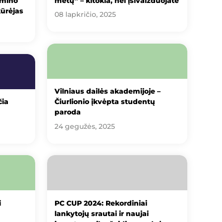
amino
metų“ – kitokia, nei įsivaizduojate
ūrėjas
08 lapkričio, 2025
Vilniaus dailės akademijoje –
čia
Čiurlionio įkvėpta studentų
paroda
24 gegužės, 2025
i
PC CUP 2024: Rekordiniai
lankytojų srautai ir naujai