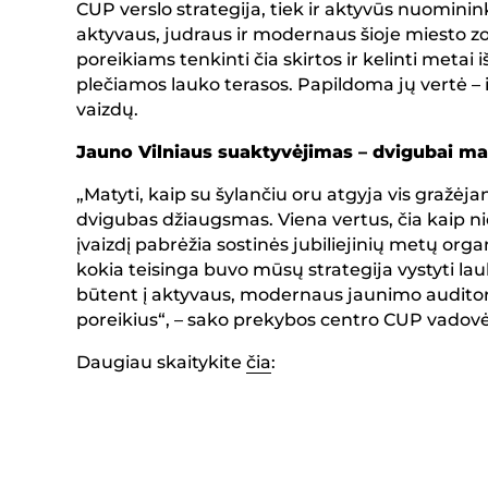
CUP verslo strategija, tiek ir aktyvūs nuominin
aktyvaus, judraus ir modernaus šioje miesto zo
poreikiams tenkinti čia skirtos ir kelinti metai
plečiamos lauko terasos. Papildoma jų vertė – i
vaizdų.
Jauno Vilniaus suaktyvėjimas – dvigubai m
„Matyti, kaip su šylančiu oru atgyja vis gražėj
dvigubas džiaugsmas. Viena vertus, čia kaip niek
įvaizdį pabrėžia sostinės jubiliejinių metų orga
kokia teisinga buvo mūsų strategija vystyti lau
būtent į aktyvaus, modernaus jaunimo auditorij
poreikius“, – sako prekybos centro CUP vadov
Daugiau skaitykite
čia
: