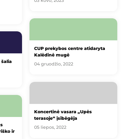
03 kovo, 2023
CUP prekybos centre atidaryta
Kalėdinė mugė
šalia
04 gruodžio, 2022
Koncertinė vasara „Upės
terasoje“ įsibėgėja
us
05 liepos, 2022
iško ir