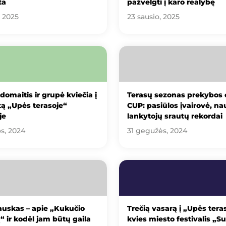
ta
pažvelgti į karo realybę
, 2025
23 sausio, 2025
domaitis ir grupė kviečia į
Terasų sezonas prekybos 
ą „Upės terasoje“
CUP: pasiūlos įvairovė, na
je
lankytojų srautų rekordai
os, 2024
31 gegužės, 2024
uskas – apie „Kukučio
Trečią vasarą į „Upės tera
“ ir kodėl jam būtų gaila
kvies miesto festivalis „