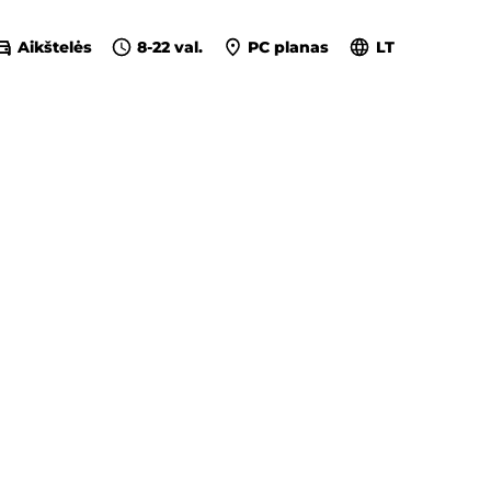
Aikštelės
8-22 val.
PC planas
LT