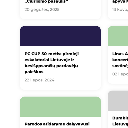
„Čiurlionio pasaulis“
apyvar
20 gegužės, 2025
13 kovo
PC CUP 50-metis: pirmieji
Linas A
eskalatoriai Lietuvoje ir
koncert
besišypsančių pardavėjų
sostinė
paieškos
02 liep
22 liepos, 2024
Bumbla
Parodos atidaryme dalyvavusi
Lietuvą