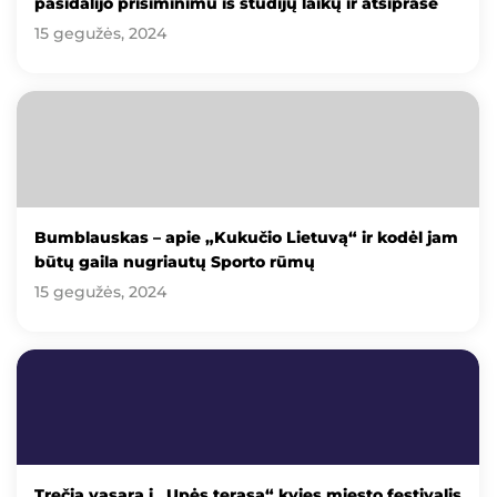
pasidalijo prisiminimu iš studijų laikų ir atsiprašė
15 gegužės, 2024
Bumblauskas – apie „Kukučio Lietuvą“ ir kodėl jam
būtų gaila nugriautų Sporto rūmų
15 gegužės, 2024
Trečią vasarą į „Upės terasą“ kvies miesto festivalis