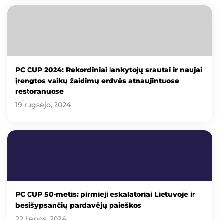
PC CUP 2024: Rekordiniai lankytojų srautai ir naujai
įrengtos vaikų žaidimų erdvės atnaujintuose
restoranuose
19 rugsėjo, 2024
PC CUP 50-metis: pirmieji eskalatoriai Lietuvoje ir
besišypsančių pardavėjų paieškos
22 liepos, 2024