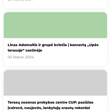
Linas Adomaitis ir grupė kviečia į koncertą „Upės
terasoje“ sostinėje
02 liepos, 2024
Terasų sezonas prekybos centre CUP: pasiūlos
įvairovė, naujovės, lankytojų srautų rekordai