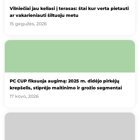
Vilniečiai jau keliasi į terasas: štai kur verta pietauti
ar vakarieniauti šiltuoju metu
15 gegužės, 2026
PC CUP fiksuoja augimą: 2025 m. didėjo pirkėjų
krepšelis, stiprėjo maitinimo ir grožio segmentai
17 kovo, 2026