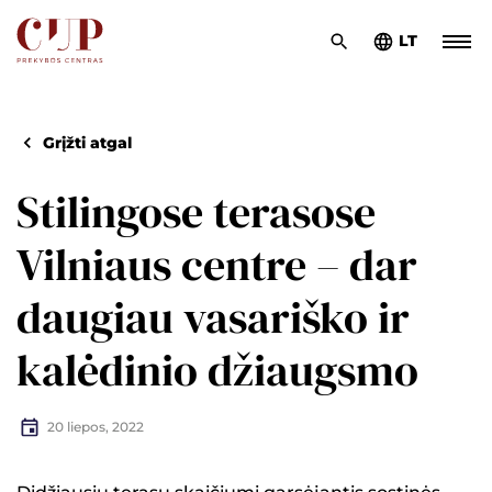
LT
Grįžti atgal
Stilingose terasose
Vilniaus centre – dar
daugiau vasariško ir
kalėdinio džiaugsmo
20 liepos, 2022