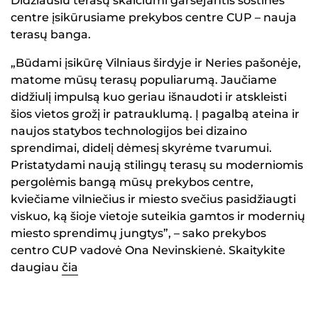
Didžiausiu terasų skaičiumi garsėjantis sostinės
centre įsikūrusiame prekybos centre CUP – nauja
terasų banga.
„Būdami įsikūrę Vilniaus širdyje ir Neries pašonėje,
matome mūsų terasų populiarumą. Jaučiame
didžiulį impulsą kuo geriau išnaudoti ir atskleisti
šios vietos grožį ir patrauklumą. Į pagalbą ateina ir
naujos statybos technologijos bei dizaino
sprendimai, didelį dėmesį skyrėme tvarumui.
Pristatydami naują stilingų terasų su moderniomis
pergolėmis bangą mūsų prekybos centre,
kviečiame vilniečius ir miesto svečius pasidžiaugti
viskuo, ką šioje vietoje suteikia gamtos ir modernių
miesto sprendimų jungtys”, – sako prekybos
centro CUP vadovė Ona Nevinskienė. Skaitykite
daugiau
čia