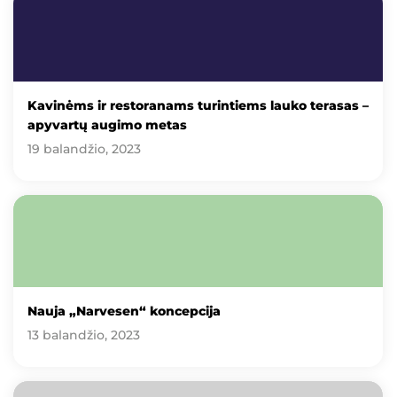
Kavinėms ir restoranams turintiems lauko terasas –
apyvartų augimo metas
19 balandžio, 2023
Nauja „Narvesen“ koncepcija
13 balandžio, 2023