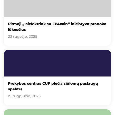
Pirmoji „Įsielektrink su EPAcoin“ iniciatyva pranoko
lūkesčius
23 rugsėjo, 2025
Prekybos centras CUP plečia siūlomų paslaugų
spektrą
19 rugpjūčio, 2025