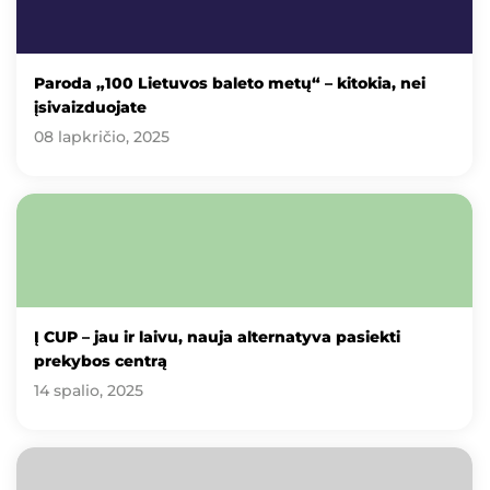
Paroda „100 Lietuvos baleto metų“ – kitokia, nei
įsivaizduojate
08 lapkričio, 2025
Į CUP – jau ir laivu, nauja alternatyva pasiekti
prekybos centrą
14 spalio, 2025