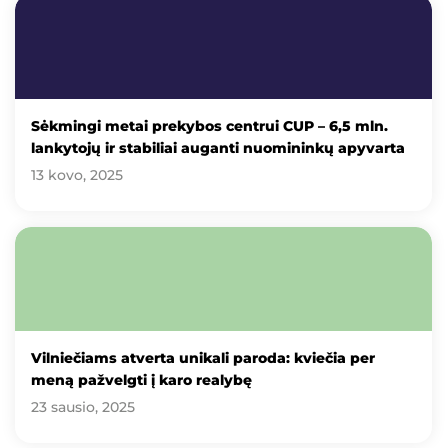
Sėkmingi metai prekybos centrui CUP – 6,5 mln.
lankytojų ir stabiliai auganti nuomininkų apyvarta
13 kovo, 2025
Vilniečiams atverta unikali paroda: kviečia per
meną pažvelgti į karo realybę
23 sausio, 2025