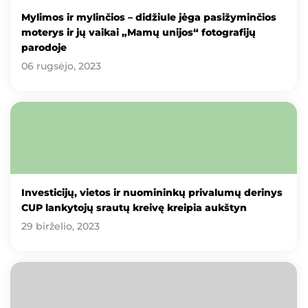
Mylimos ir mylinčios – didžiule jėga pasižyminčios
moterys ir jų vaikai „Mamų unijos“ fotografijų
parodoje
06 rugsėjo, 2023
Investicijų, vietos ir nuomininkų privalumų derinys
CUP lankytojų srautų kreivę kreipia aukštyn
29 birželio, 2023