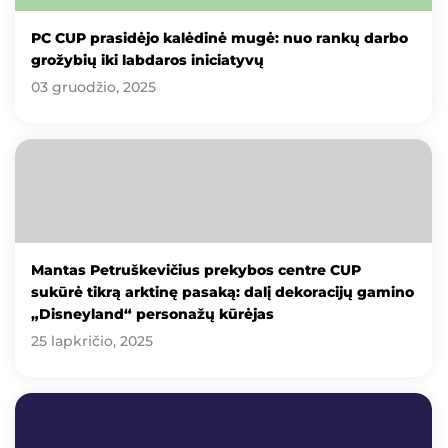
PC CUP prasidėjo kalėdinė mugė: nuo rankų darbo
grožybių iki labdaros iniciatyvų
03 gruodžio, 2025
Mantas Petruškevičius prekybos centre CUP
sukūrė tikrą arktinę pasaką: dalį dekoracijų gamino
„Disneyland“ personažų kūrėjas
25 lapkričio, 2025