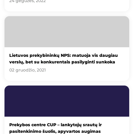
24 gegužės, 2022
Lietuvos prekybininkų NPS: matuoja vis daugiau
verslų, bet su konkurentais pasilyginti sunkoka
02 gruodžio, 2021
Prekybos centre CUP – lankytojų srautų ir
pasitenkinimo šuolis, apyvartos augimas