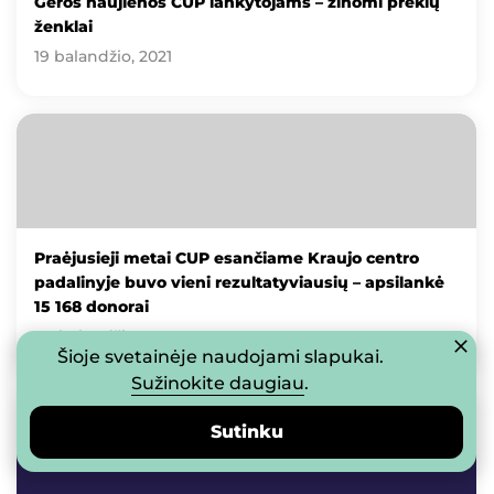
Geros naujienos CUP lankytojams – žinomi prekių
ženklai
19 balandžio, 2021
Praėjusieji metai CUP esančiame Kraujo centro
padalinyje buvo vieni rezultatyviausių – apsilankė
15 168 donorai
09 balandžio, 2021
Šioje svetainėje naudojami slapukai.
Sužinokite daugiau
.
Sutinku