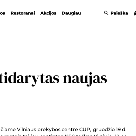
gos
Restoranai
Akcijos
Daugiau
Paieška
tidarytas naujas
nčiame Vilniaus prekybos centre CUP, gruodžio 19 d.