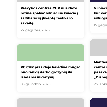
Prekybos centras CUP nusidažo
Vilnieči
rožine spalva: vilniečius kviečia į
kur ver
šaltibarščių įkvėptą festivalio
šiltuoj
savaitę
15 gegu
27 gegužės, 2026
Mantas
PC CUP prasidėjo kalėdinė mugė:
centre 
nuo rankų darbo grožybių iki
pasaką:
labdaros iniciatyvų
„Disne
03 gruodžio, 2025
25 lapkr