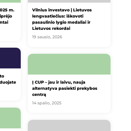
2025 m.
Vilnius investavo į Lietuvos
iprėjo
lengvaatlečius: iškovoti
ntai
pasaulinio lygio medaliai ir
Lietuvos rekordai
19 sausio, 2026
to
zduojate
Į CUP – jau ir laivu, nauja
alternatyva pasiekti prekybos
centrą
14 spalio, 2025