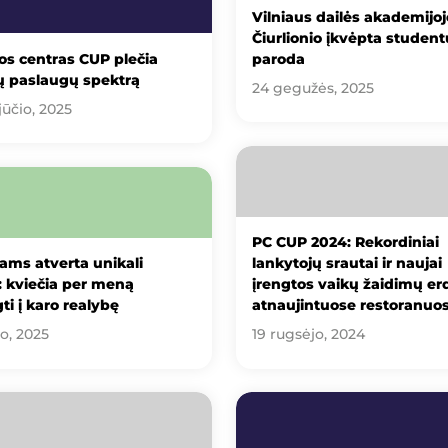
Vilniaus dailės akademijoj
Čiurlionio įkvėpta student
s centras CUP plečia
paroda
ų paslaugų spektrą
24 gegužės, 2025
jūčio, 2025
PC CUP 2024: Rekordiniai
iams atverta unikali
lankytojų srautai ir naujai
 kviečia per meną
įrengtos vaikų žaidimų er
ti į karo realybę
atnaujintuose restoranuo
io, 2025
19 rugsėjo, 2024