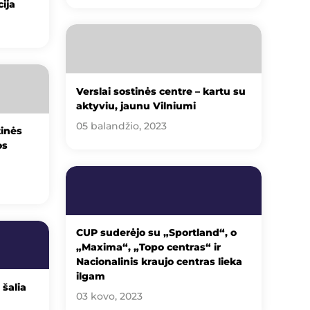
ija
Verslai sostinės centre – kartu su
aktyviu, jaunu Vilniumi
05 balandžio, 2023
tinės
os
CUP suderėjo su „Sportland“, o
„Maxima“, „Topo centras“ ir
Nacionalinis kraujo centras lieka
ilgam
šalia
03 kovo, 2023