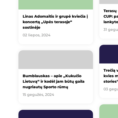
Terasų
Linas Adomaitis ir grupė kviečia į
CUP: pa
koncertą „Upės terasoje“
lankyto
sostinėje
31 gegu
02 liepos, 2024
Trečią 
Bumblauskas – apie „Kukučio
kvies m
Lietuvą“ ir kodėl jam būtų gaila
stories
nugriautų Sporto rūmų
03 gegu
15 gegužės, 2024