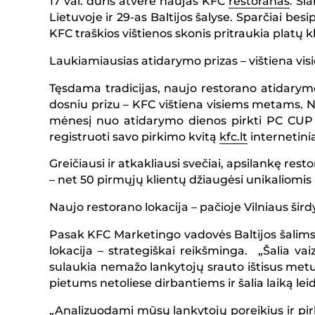
17 val. duris atvėrė naujas KFC
restoranas
. Ši
Lietuvoje ir 29-as Baltijos šalyse. Sparčiai bes
KFC traškios vištienos skonis pritraukia platų kl
Laukiamiausias atidarymo prizas – vištiena v
Tęsdama tradicijas, naujo restorano atidar
dosniu prizu – KFC vištiena visiems metams. No
mėnesį nuo atidarymo dienos pirkti PC CU
registruoti savo pirkimo kvitą
kfc.lt
internetini
Greičiausi ir atkakliausi svečiai, apsilankę re
– net 50 pirmųjų klientų džiaugėsi unikaliomi
Naujo restorano lokacija – pačioje Vilniaus šir
Pasak KFC Marketingo vadovės Baltijos šalims 
lokacija – strategiškai reikšminga. „Šalia va
sulaukia nemažo lankytojų srauto ištisus metu
pietums netoliese dirbantiems ir šalia laiką le
„Analizuodami mūsų lankytojų poreikius ir pi