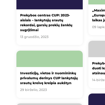
„Maxim
Prekybos centras CUP: 2023-
„Europ
aisiais – lankytojų srautų
laikas 
rekordai, garsių prekių ženklų
09 lapkr
sugrįžimai
13 gruodžio, 2023
Prekybo
duoti k
Investicijų, vietos ir nuomininkų
atsinau
privalumų derinys CUP lankytojų
14 birže
srautų kreivę kreipia aukštyn
29 birželio, 2023