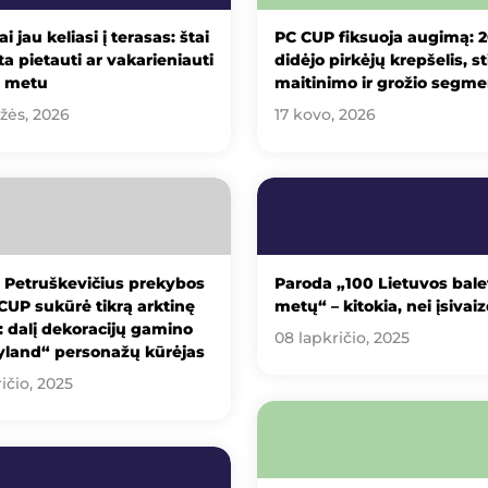
ai jau keliasi į terasas: štai
PC CUP fiksuoja augimą: 
ta pietauti ar vakarieniauti
didėjo pirkėjų krepšelis, st
u metu
maitinimo ir grožio segme
žės, 2026
17 kovo, 2026
 Petruškevičius prekybos
Paroda „100 Lietuvos bale
CUP sukūrė tikrą arktinę
metų“ – kitokia, nei įsivai
 dalį dekoracijų gamino
08 lapkričio, 2025
yland“ personažų kūrėjas
ičio, 2025