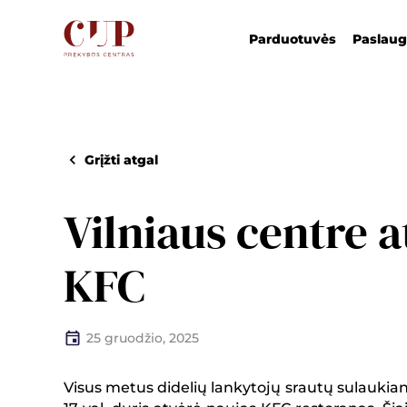
Parduotuvės
Paslau
Grįžti atgal
Vilniaus centre a
KFC
25 gruodžio, 2025
Visus metus didelių lankytojų srautų sulaukia