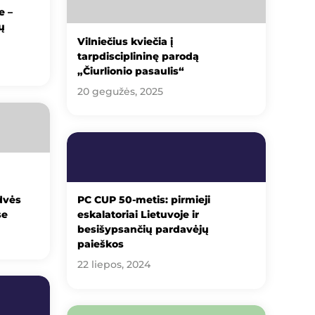
e –
ų
Vilniečius kviečia į
tarpdisciplininę parodą
„Čiurlionio pasaulis“
20 gegužės, 2025
dvės
PC CUP 50-metis: pirmieji
se
eskalatoriai Lietuvoje ir
besišypsančių pardavėjų
paieškos
22 liepos, 2024