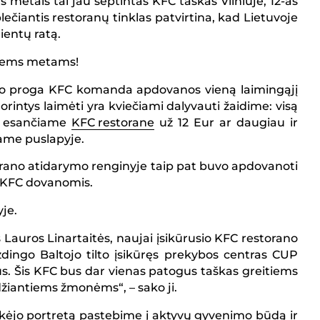
ais metais tai jau septintas KFC taškas Vilniuje, 12-as
iplečiantis restoranų tinklas patvirtina, kad Lietuvoje
ientų ratą.
isiems metams!
ymo proga KFC komanda apdovanos vieną laimingąjį
rintys laimėti yra kviečiami dalyvauti žaidime: visą
P esančiame
KFC restorane
už 12 Eur ar daugiau ir
ame puslapyje.
storano atidarymo renginyje taip pat buvo apdovanoti
s KFC dovanomis.
dyje.
Lauros Linartaitės, naujai įsikūrusio KFC restorano
izdingo Baltojo tilto įsikūręs prekybos centras CUP
s. Šis KFC bus dar vienas patogus taškas greitiems
idžiantiems žmonėms“, – sako ji.
rkėjo portretą pastebime į aktyvų gyvenimo būdą ir