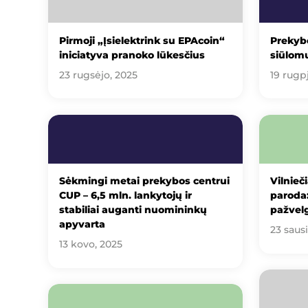
Pirmoji „Įsielektrink su EPAcoin“
Prekybo
iniciatyva pranoko lūkesčius
siūlom
23 rugsėjo, 2025
19 rugp
Sėkmingi metai prekybos centrui
Vilnieč
CUP – 6,5 mln. lankytojų ir
paroda:
stabiliai auganti nuomininkų
pažvelg
apyvarta
23 saus
13 kovo, 2025