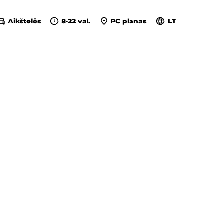
Aikštelės
8-22 val.
PC planas
LT