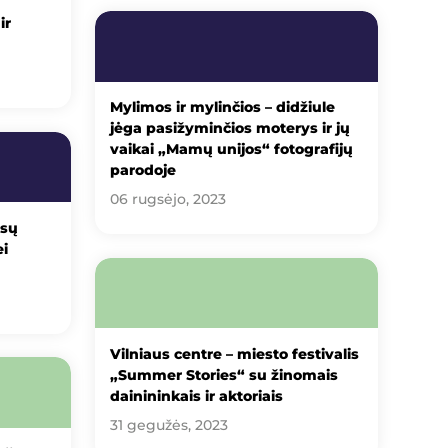
ir
Mylimos ir mylinčios – didžiule
jėga pasižyminčios moterys ir jų
vaikai „Mamų unijos“ fotografijų
parodoje
06 rugsėjo, 2023
isų
i
Vilniaus centre – miesto festivalis
„Summer Stories“ su žinomais
dainininkais ir aktoriais
31 gegužės, 2023