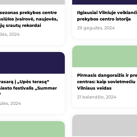
 sezonas prekybos centre
Ilgiausiai Vilniuje veikianč
siūlos įvairovė, naujovės,
prekybos centro istorija
jų srautų rekordai
29 gegužės, 2024
žės, 2024
Pirmasis dangoraižis ir p
vasarą į „Upės terasą“
centras: kaip sovietmečiu 
iesto festivalis „Summer
Vilniaus veidas
“
21 balandžio, 2024
žės, 2024