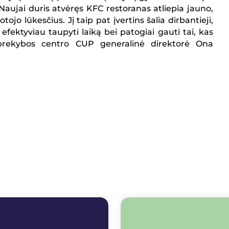
 Naujai duris atvėręs KFC restoranas atliepia jauno,
tojo lūkesčius. Jį taip pat įvertins šalia dirbantieji,
efektyviau taupyti laiką bei patogiai gauti tai, kas
 prekybos centro CUP generalinė direktorė Ona