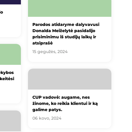
io
Parodos atidaryme dalyvavusi
Donalda Meiželytė pasidalijo
prisiminimu iš studijų laikų ir
atsiprašė
15 gegužės, 2024
rekybos
keitėsi
CUP vadovė: augame, nes
žinome, ko reikia klientui ir ką
galime patys.
06 kovo, 2024