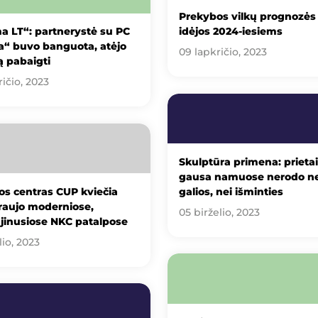
Prekybos vilkų prognozės 
a LT“: partnerystė su PC
idėjos 2024-iesiems
a“ buvo banguota, atėjo
09 lapkričio, 2023
ją pabaigti
ičio, 2023
Skulptūra primena: prieta
gausa namuose nerodo ne
s centras CUP kviečia
galios, nei išminties
raujo moderniose,
05 birželio, 2023
jinusiose NKC patalpose
lio, 2023