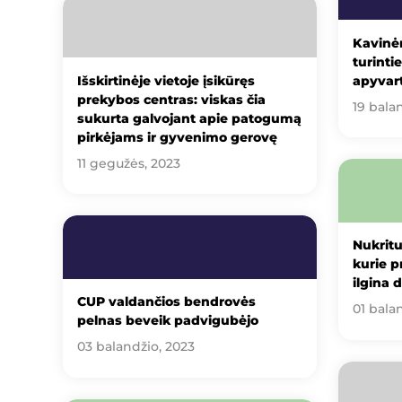
Kavinė
turinti
Išskirtinėje vietoje įsikūręs
apyvar
prekybos centras: viskas čia
19 bala
sukurta galvojant apie patogumą
pirkėjams ir gyvenimo gerovę
11 gegužės, 2023
Nukritu
kurie p
ilgina 
CUP valdančios bendrovės
01 bala
pelnas beveik padvigubėjo
03 balandžio, 2023