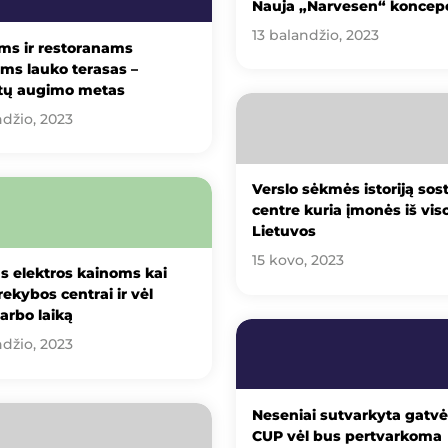
Nauja „Narvesen“ koncepc
13 balandžio, 2023
ms ir restoranams
ems lauko terasas –
tų augimo metas
ndžio, 2023
Verslo sėkmės istoriją sos
centre kuria įmonės iš vis
Lietuvos
15 kovo, 2023
s elektros kainoms kai
rekybos centrai ir vėl
darbo laiką
ndžio, 2023
Neseniai sutvarkyta gatvė 
CUP vėl bus pertvarkoma