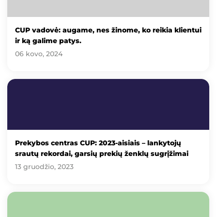
CUP vadovė: augame, nes žinome, ko reikia klientui
ir ką galime patys.
06 kovo, 2024
Prekybos centras CUP: 2023-aisiais – lankytojų
srautų rekordai, garsių prekių ženklų sugrįžimai
13 gruodžio, 2023