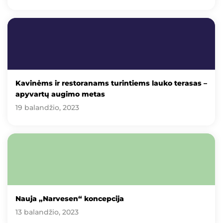
Kavinėms ir restoranams turintiems lauko terasas –
apyvartų augimo metas
19 balandžio, 2023
Nauja „Narvesen“ koncepcija
13 balandžio, 2023