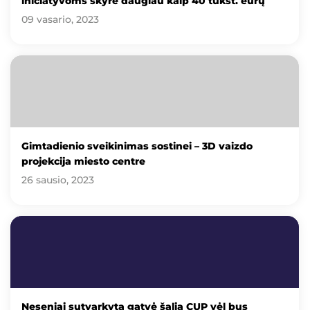
iniciatyvoms skyrė daugiau kaip 40 tūkst. eurų
09 vasario, 2023
Gimtadienio sveikinimas sostinei – 3D vaizdo
projekcija miesto centre
26 sausio, 2023
Neseniai sutvarkyta gatvė šalia CUP vėl bus