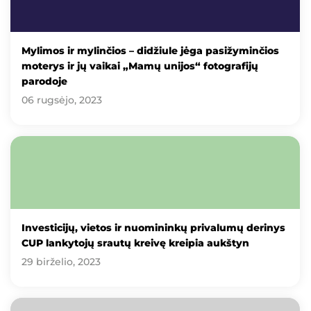
Mylimos ir mylinčios – didžiule jėga pasižyminčios
moterys ir jų vaikai „Mamų unijos“ fotografijų
parodoje
06 rugsėjo, 2023
Investicijų, vietos ir nuomininkų privalumų derinys
CUP lankytojų srautų kreivę kreipia aukštyn
29 birželio, 2023