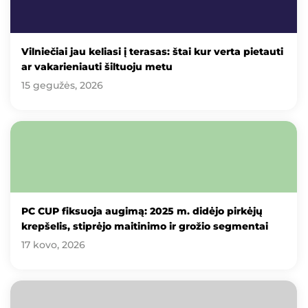
Vilniečiai jau keliasi į terasas: štai kur verta pietauti
ar vakarieniauti šiltuoju metu
15 gegužės, 2026
PC CUP fiksuoja augimą: 2025 m. didėjo pirkėjų
krepšelis, stiprėjo maitinimo ir grožio segmentai
17 kovo, 2026