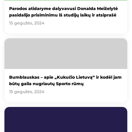
Parodos atidaryme dalyvavusi Donalda Meiželytė
pasidalijo prisiminimu iš studijų laikų ir atsiprašė
15 gegužės, 2024
Bumblauskas – apie „Kukučio Lietuvą“ ir kodėl jam
būtų gaila nugriautų Sporto rūmų
15 gegužės, 2024