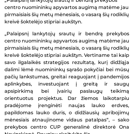
„Palaipsnį lankytojų srautų ir bendrą prekybos
centro nuomininkų apyvartos augimą matėme jau
pirmaisiais šių metų mėnesiais, o vasarą šių rodiklių
kreivė šoktelėjo stipriai aukštyn.
„Palaipsnį lankytojų srautų ir bendrą prekybos
centro nuomininkų apyvartos augimą matėme jau
pirmaisiais šių metų mėnesiais, o vasarą šių rodiklių
kreivė šoktelėjo stipriai aukštyn. Vertiname tai kaip
savo ilgalaikės strategijos rezultatą, kurį didžiąja
dalimi lėmė nuomininkų sąrašo pokyčiai bei mūsų
pačių lankstumas, greitai reaguojant į pandemijos
aplinkybes, investuojant į greitą ir saugų
apsipirkimą bei įvairių paslaugų teikimą
orientuotus projektus. Dar žiemos laikotarpiu
pradėjome įrenginėti naujas lauko erdves,
papildomas lauko duris, o didžiausių apribojimų
mėnesiais atnaujinome vidaus patalpas“, – sako
prekybos centro CUP generalinė direktorė Ona