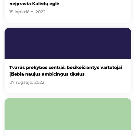
neįprasta Kalėdų eglė
15 lapkričio, 2022
Tvarūs prekybos centrai: besikeičiantys vartotojai
įžiebia naujus ambicingus tikslus
07 rugsėjo, 2022