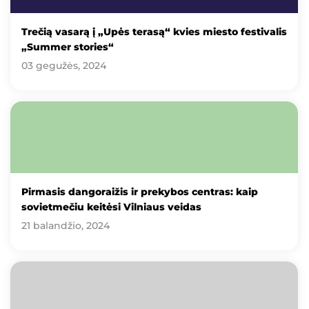
Trečią vasarą į „Upės terasą“ kvies miesto festivalis
„Summer stories“
03 gegužės, 2024
Pirmasis dangoraižis ir prekybos centras: kaip
sovietmečiu keitėsi Vilniaus veidas
21 balandžio, 2024