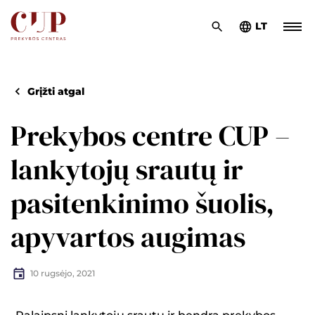
LT
Grįžti atgal
Prekybos centre CUP –
lankytojų srautų ir
pasitenkinimo šuolis,
apyvartos augimas
10 rugsėjo, 2021