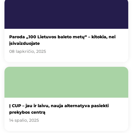
Paroda „100 Lietuvos baleto metų“ – kitokia, nei
įsivaizduojate
08 lapkričio, 2025
Į CUP – jau ir laivu, nauja alternatyva pasiekti
prekybos centrą
14 spalio, 2025