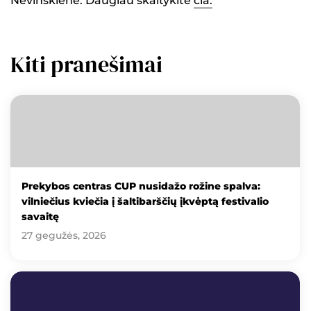
Nevinskienė. Daugiau skaitykite
čia.
Kiti pranešimai
Prekybos centras CUP nusidažo rožine spalva:
vilniečius kviečia į šaltibarščių įkvėptą festivalio
savaitę
27 gegužės, 2026