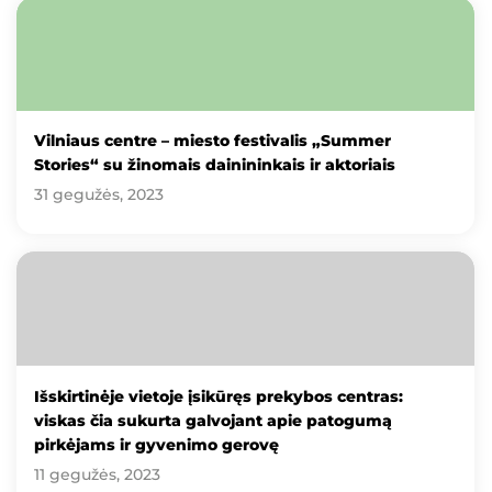
Vilniaus centre – miesto festivalis „Summer
Stories“ su žinomais dainininkais ir aktoriais
31 gegužės, 2023
Išskirtinėje vietoje įsikūręs prekybos centras:
viskas čia sukurta galvojant apie patogumą
pirkėjams ir gyvenimo gerovę
11 gegužės, 2023