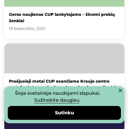
Geros naujienos CUP lankytojams – žinomi prekių
ženklai
19 balandžio, 2021
Praėjusieji metai CUP esančiame Kraujo centro
padalinyje buvo vieni rezultatyviausių – apsilankė
Šioje svetainėje naudojami slapukai.
15 168 donorai
Sužinokite daugiau
.
09 balandžio, 2021
Sutinku