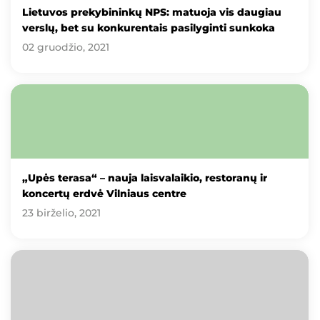
Lietuvos prekybininkų NPS: matuoja vis daugiau
verslų, bet su konkurentais pasilyginti sunkoka
02 gruodžio, 2021
„Upės terasa“ – nauja laisvalaikio, restoranų ir
koncertų erdvė Vilniaus centre
23 birželio, 2021