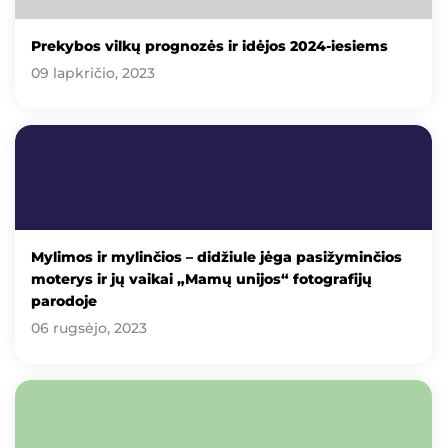
Prekybos vilkų prognozės ir idėjos 2024-iesiems
09 lapkričio, 2023
Mylimos ir mylinčios – didžiule jėga pasižyminčios
moterys ir jų vaikai „Mamų unijos“ fotografijų
parodoje
06 rugsėjo, 2023