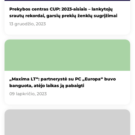
Prekybos centras CUP: 2023-aisiais – lankytojų
srautų rekordai, garsių prekių ženklų sugrįžimai
13 gruodžio, 2023
„Maxima LT“: partnerystė su PC „Europa“ buvo
banguota, atėjo laikas ją pabaigti
09 lapkričio, 2023