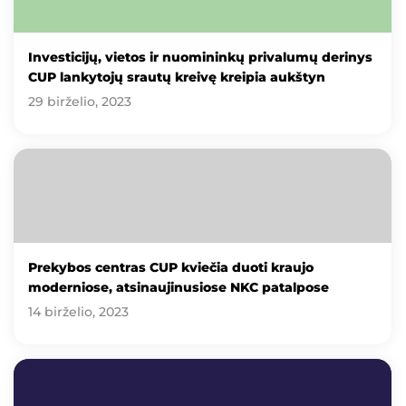
Investicijų, vietos ir nuomininkų privalumų derinys
CUP lankytojų srautų kreivę kreipia aukštyn
29 birželio, 2023
Prekybos centras CUP kviečia duoti kraujo
moderniose, atsinaujinusiose NKC patalpose
14 birželio, 2023