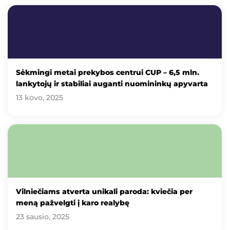
Sėkmingi metai prekybos centrui CUP – 6,5 mln.
lankytojų ir stabiliai auganti nuomininkų apyvarta
13 kovo, 2025
Vilniečiams atverta unikali paroda: kviečia per
meną pažvelgti į karo realybę
23 sausio, 2025