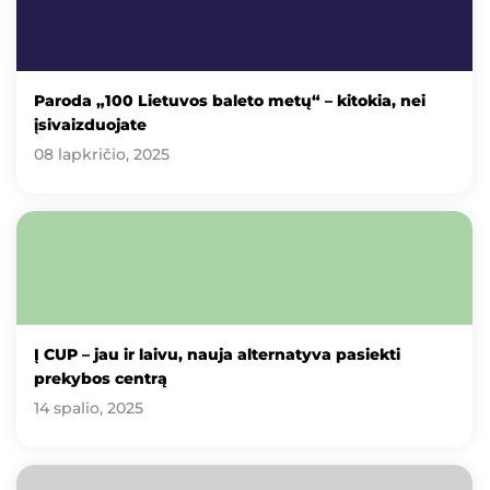
Paroda „100 Lietuvos baleto metų“ – kitokia, nei
įsivaizduojate
08 lapkričio, 2025
Į CUP – jau ir laivu, nauja alternatyva pasiekti
prekybos centrą
14 spalio, 2025