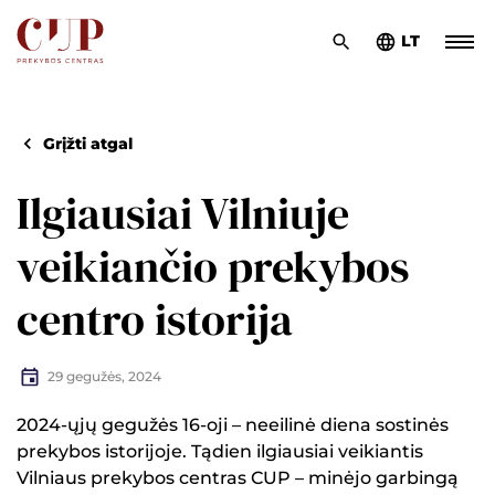
LT
Grįžti atgal
Ilgiausiai Vilniuje
veikiančio prekybos
centro istorija
29 gegužės, 2024
2024-ųjų gegužės 16-oji – neeilinė diena sostinės
prekybos istorijoje. Tądien ilgiausiai veikiantis
Vilniaus prekybos centras CUP – minėjo garbingą