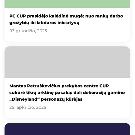
PC CUP prasidėjo kalėdinė mugė: nuo rankų darbo
grožybių iki labdaros iniciatyvų
03 gruodžio, 2025
Mantas Petruškevičius prekybos centre CUP
sukūrė tikrą arktinę pasaką: dalį dekoracijų gamino
„Disneyland“ personažų kūrėjas
25 lapkričio, 2025