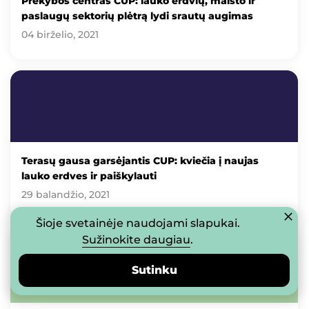
Prekybos centras CUP: lauko erdvių, maisto ir
paslaugų sektorių plėtrą lydi srautų augimas
04 birželio, 2021
Terasų gausa garsėjantis CUP: kviečia į naujas
lauko erdves ir paiškylauti
29 balandžio, 2021
Šioje svetainėje naudojami slapukai.
Sužinokite daugiau
.
Sutinku