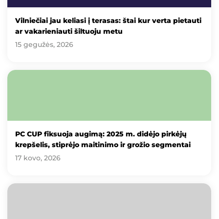
Vilniečiai jau keliasi į terasas: štai kur verta pietauti
ar vakarieniauti šiltuoju metu
15 gegužės, 2026
PC CUP fiksuoja augimą: 2025 m. didėjo pirkėjų
krepšelis, stiprėjo maitinimo ir grožio segmentai
17 kovo, 2026