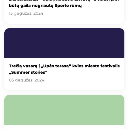
būtų gaila nugriautų Sporto rūmų
15 gegužės, 2024
Trečią vasarą į „Upės terasą“ kvies miesto festivalis
„Summer stories“
03 gegužės, 2024