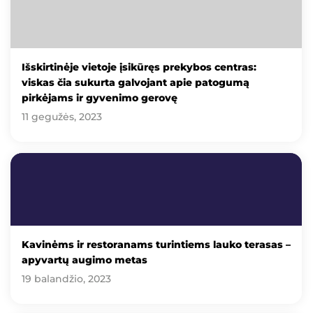
Išskirtinėje vietoje įsikūręs prekybos centras:
viskas čia sukurta galvojant apie patogumą
pirkėjams ir gyvenimo gerovę
11 gegužės, 2023
Kavinėms ir restoranams turintiems lauko terasas –
apyvartų augimo metas
19 balandžio, 2023