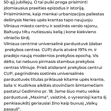
50-ąjį jubiliejų. O tai puiki proga prisiminti
įdomiausius praeities epizodus ir istoriją.
Prisiminkime, kaip menkai urbanizacijos paliestas
dešinysis Neries upės krantas tapo naujuoju
Vilniaus miesto centru ir sostinės verslo rajonu,
Baltuoju tiltu nutiesusiu kelią į kone kiekvieno
vilniečio širdį.
Vilniaus centrinė universalinė parduotuvė (dabar
prekybos centras CUP) duris atvėrė 1974 m. ir
pradėjo naują modernios prekybos epochą. Vis
dėlto, tai nebuvo pirmasis stambus prekybos
centras Vilniuje. Prieš atidarant prekybos centrui
CUP, pagrindinės sostinės universalinės
parduotuvės titulas priklausė kitame upės krante,
šalia V. Kudirkos aikštės stovinčiam šimtamečiam
pastatui Gedimino pr. 18. Jame šiuo metu veikia
parduotuvė „Maxima“, vaistinė, o vyresnioji karta šį
penkiaaukštį geriausiai žino kaip buvusį „Vaikų
pasaulį“.