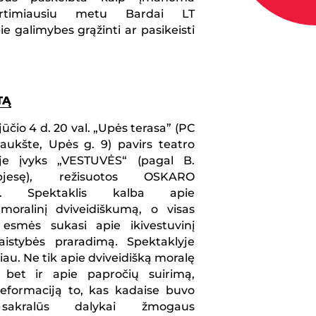
Artimiausiu metu Bardai LT
e galimybes grąžinti ar pasikeisti
TĄ
ūčio 4 d. 20 val. „Upės terasa” (PC
ukšte, Upės g. 9) pavirs teatro
oje įvyks „VESTUVĖS“
(pagal B.
jesę), režisuotos OSKARO
. Spektaklis kalba apie
moralinį dviveidiškumą, o visas
 esmės sukasi apie ikivestuvinį
aistybės praradimą
.
Spektaklyje
au. Ne tik apie dviveidišką moralę
, bet ir apie papročių suirimą,
eformaciją to, kas kadaise buvo
i sakralūs dalykai žmogaus