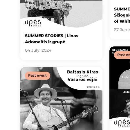
SUMMER
Ščiogol
of Whi
27 June
SUMMER STORIES | Linas
Adomaitis ir grupė
04 July, 2024
Past e
Past event