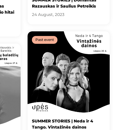
as
Razauskas ir Saulius Petreikis
o hitai
24 August, 2023
Past event
SUMMER STORIES | Neda ir 4
Tango. Vintažinės dainos