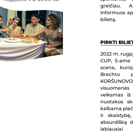
greičiau. 
informuos api
bilietą.
PIRKTI BILIE
2022 m. rugpj
CUP, 5-ame a
scena, kuri
Brechto p
KORŠUNOVO
visuomenės 
veiksmas iš
nuotakos sk
kalbama plači
ir skaistybę
absurdišką d
labiausia