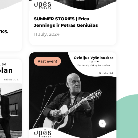
a
SUMMER STORIES | Erica
Jennings ir Petras Geniušas
YKS.
11 July, 2024
Past event