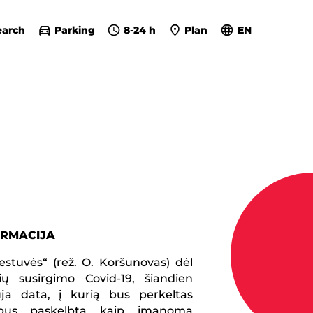
earch
Parking
8-24 h
Plan
EN
ORMACIJA
estuvės“ (rež. O. Koršunovas) dėl
ių susirgimo Covid-19, šiandien
uja data, į kurią bus perkeltas
, bus paskelbta kaip įmanoma