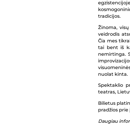
egzistenci
kosmogonini
tradicijos.
Žinoma, visų
veidrodis at
Čia mes tikrai
tai bent iš k
nemirtinga. S
improvizacijo
visuomeninės 
nuolat kinta.
Spektaklio p
teatras, Liet
Bilietus plati
pradžios prie 
Daugiau info