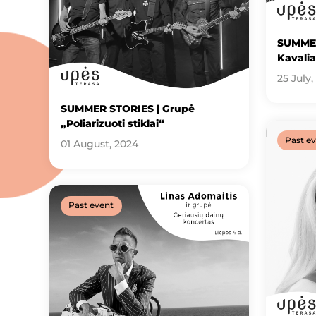
SUMMER
Kavalia
25 July,
SUMMER STORIES | Grupė
„Poliarizuoti stiklai“
Past e
01 August, 2024
Past event