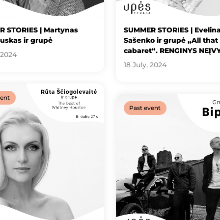
 STORIES | Martynas
SUMMER STORIES | Evelin
uskas ir grupė
Sašenko ir grupė „All that
cabaret“. RENGINYS NEĮV
 2024
18 July, 2024
vent
Past event