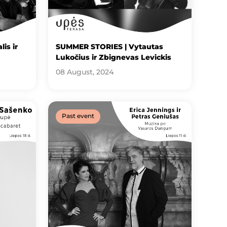
is ir
SUMMER STORIES | Vytautas
Lukočius ir Zbignevas Levickis
08 August, 2024
Past event