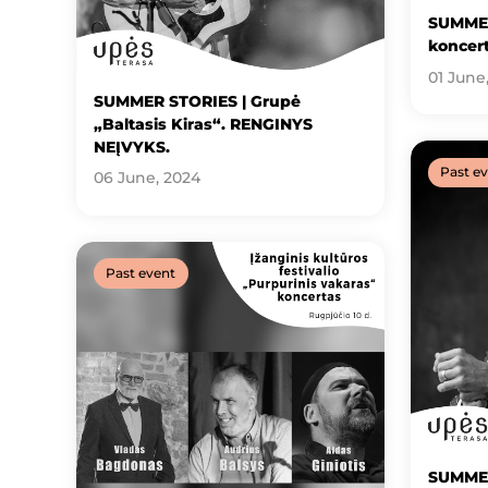
SUMMER
koncer
01 June
SUMMER STORIES | Grupė
„Baltasis Kiras“. RENGINYS
NEĮVYKS.
Past e
06 June, 2024
Past event
SUMMER