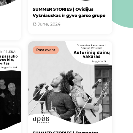
SUMMER STORIES | Ovidijus
Vyšniauskas ir gyvo garso grupė
13 June, 2024
Past event
SUMMER STORIES | Domantas