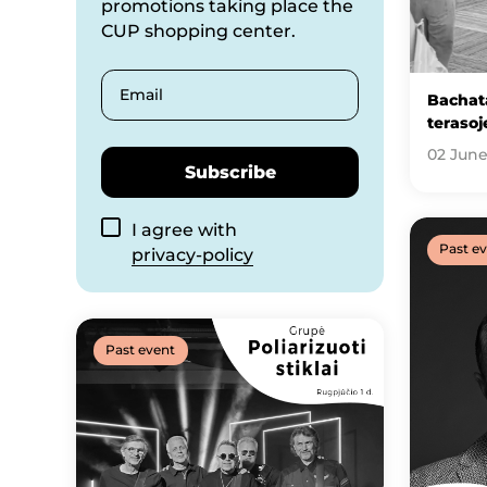
promotions taking place the
CUP shopping center.
Email
Bachat
terasoj
02 June
Subscribe
I agree with
Past e
privacy-policy
Past event