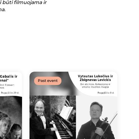
 būti filmuojama ir
ma.
Past event