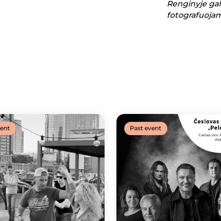
Renginyje gali
fotografuoja
vent
Past event