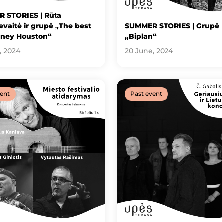
 STORIES | Rūta
evaitė ir grupė „The best
SUMMER STORIES | Grupė
tney Houston“
„Biplan“
, 2024
20 June, 2024
vent
Past event