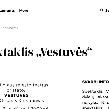
taurants
More
S
. Koršunovas
aklis „Vestuvės“
SVARBI INF
Spektaklis „V
dviejų aktor
neįvyks. Na
spektaklis