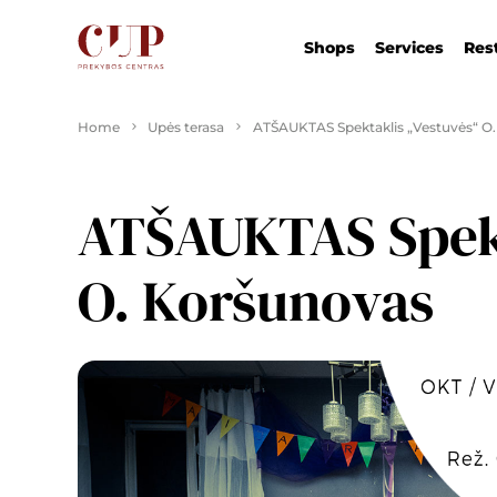
Shops
Services
Res
Home
Upės terasa
ATŠAUKTAS Spektaklis „Vestuvės“ O
ATŠAUKTAS Spekt
O. Koršunovas