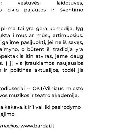
joje: vestuvės, laidotuvės,
o ciklo pajautos ir šventimo
 pirma tai yra gera komedija, lyg
sukta į mus ar mūsų artimuosius.
 galime pasijuokti, jei ne iš savęs,
aimyno, o būtent ši tradicija yra
pektaklis itin atviras, jame daug
s. Į jį vis įtraukiamos naujausios
ir politinės aktualijos, todėl jis
rodiuseriai – OKT/Vilniaus miesto
uvos muzikos ir teatro akademija.
na
kakava.lt
ir 1 val. iki pasirodymo
įėjimo.
rmacijos:
www.bardai.lt