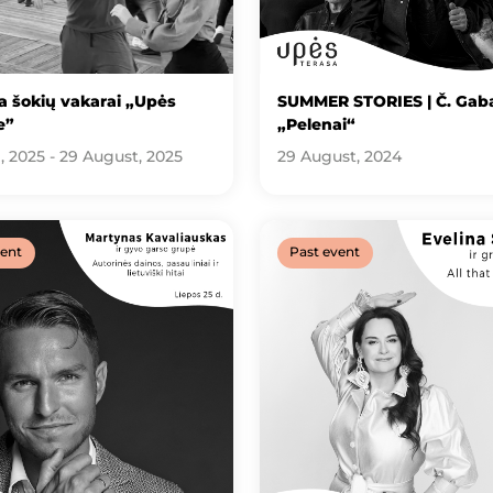
a šokių vakarai „Upės
SUMMER STORIES | Č. Gabal
e”
„Pelenai“
, 2025 - 29 August, 2025
29 August, 2024
vent
Past event