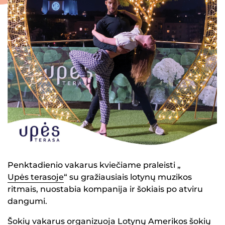
Penktadienio vakarus kviečiame praleisti „
Upės terasoje
“ su gražiausiais lotynų muzikos
ritmais, nuostabia kompanija ir šokiais po atviru
dangumi.
Šokių vakarus organizuoja Lotynų Amerikos šokių