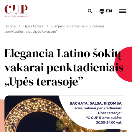
EN
Home
Upės terasa
Elegancia Latino šokių vakarai
penktadieniais „Upės terasoje”
Elegancia Latino šokių
vakarai penktadieniais
„Upės terasoje”