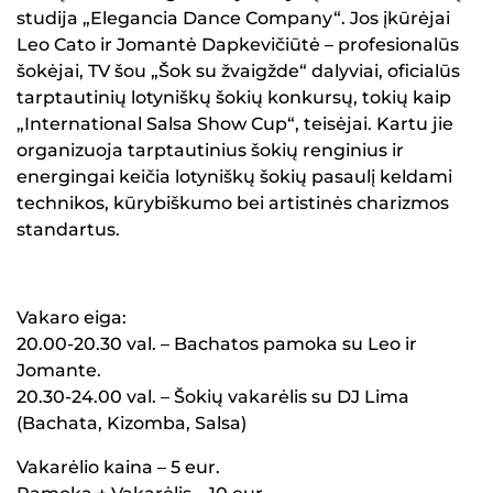
studija „Elegancia Dance Company“. Jos įkūrėjai
Leo Cato ir Jomantė Dapkevičiūtė – profesionalūs
šokėjai, TV šou „Šok su žvaigžde“ dalyviai, oficialūs
tarptautinių lotyniškų šokių konkursų, tokių kaip
„International Salsa Show Cup“, teisėjai. Kartu jie
organizuoja tarptautinius šokių renginius ir
energingai keičia lotyniškų šokių pasaulį keldami
technikos, kūrybiškumo bei artistinės charizmos
standartus.
Vakaro eiga:
20.00-20.30 val. – Bachatos pamoka su Leo ir
Jomante.
20.30-24.00 val. – Šokių vakarėlis su DJ Lima
(Bachata, Kizomba, Salsa)
Vakarėlio kaina – 5 eur.