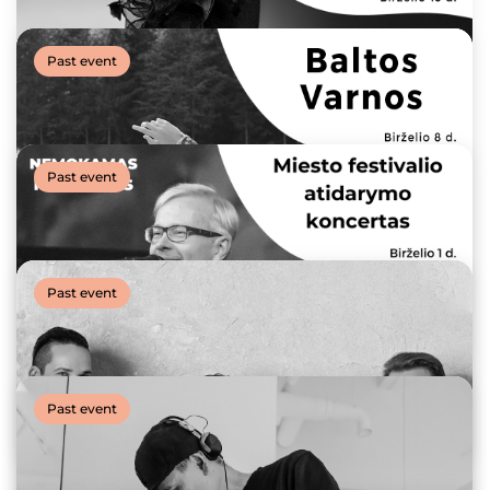
Past event
Past event
Past event
SUMMER STORIES | Nijolė Narmontaitė „Bučinys
saldesnis už vyną“
Past event
15 June, 2023