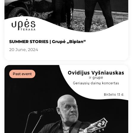
SUMMER STORIES | Grupė „Biplan“
20 June, 2024
Past event