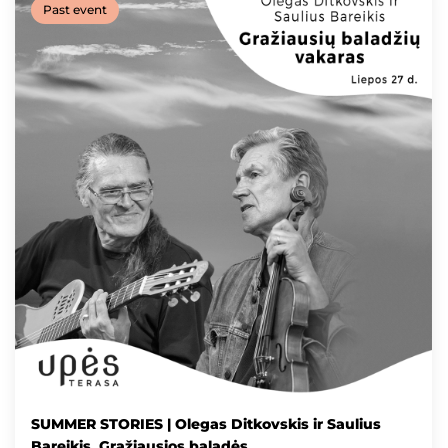
Past event
SUMMER STORIES | Olegas Ditkovskis ir Saulius
Bareikis. Gražiausios baladės