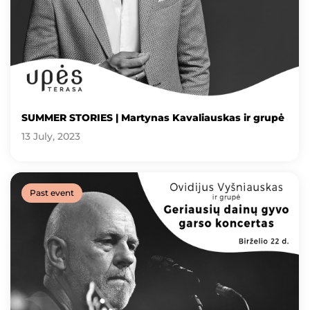
SUMMER STORIES | Martynas Kavaliauskas ir grupė
13 July, 2023
Past event