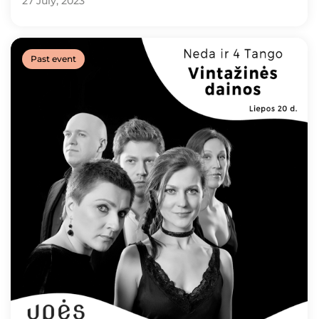
27 July, 2023
Past event