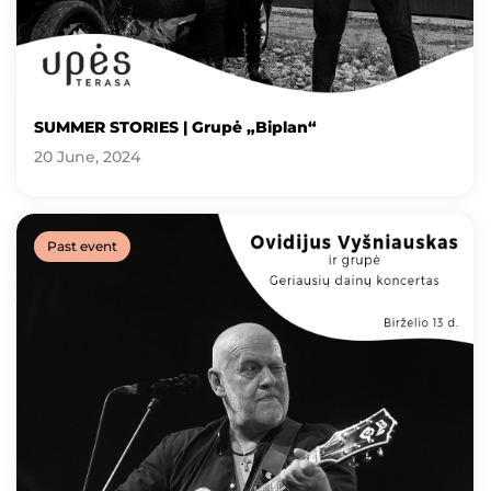
SUMMER STORIES | Grupė „Biplan“
20 June, 2024
Past event