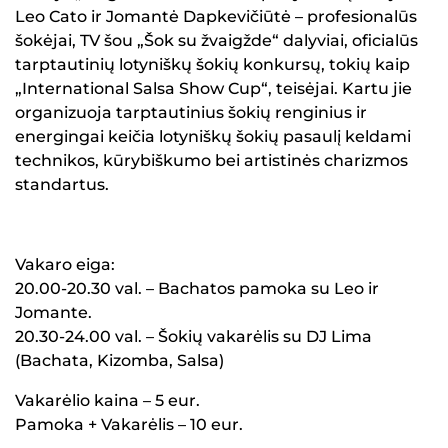
Leo Cato ir Jomantė Dapkevičiūtė – profesionalūs
šokėjai, TV šou „Šok su žvaigžde“ dalyviai, oficialūs
tarptautinių lotyniškų šokių konkursų, tokių kaip
„International Salsa Show Cup“, teisėjai. Kartu jie
organizuoja tarptautinius šokių renginius ir
energingai keičia lotyniškų šokių pasaulį keldami
technikos, kūrybiškumo bei artistinės charizmos
standartus.
Vakaro eiga:
20.00-20.30 val. – Bachatos pamoka su Leo ir
Jomante.
20.30-24.00 val. – Šokių vakarėlis su DJ Lima
(Bachata, Kizomba, Salsa)
Vakarėlio kaina – 5 eur.
Pamoka + Vakarėlis – 10 eur.