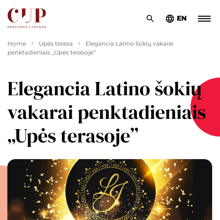
EN
Home
Upės terasa
Elegancia Latino šokių vakarai
penktadieniais „Upės terasoje”
Elegancia Latino šokių
vakarai penktadieniais
„Upės terasoje”