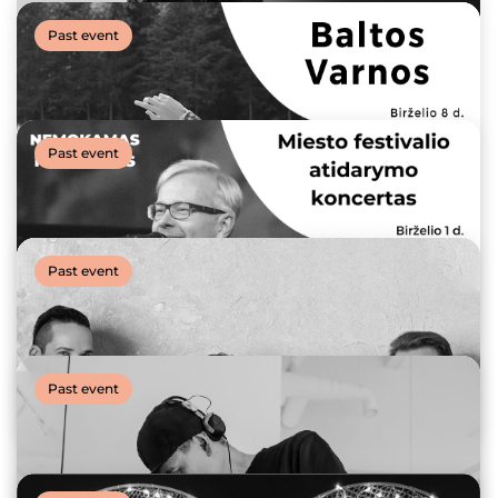
Past event
Past event
Past event
SUMMER STORIES | Nijolė Narmontaitė „Bučinys
saldesnis už vyną“
Past event
15 June, 2023
SUMMER STORIES | Baltos Varnos