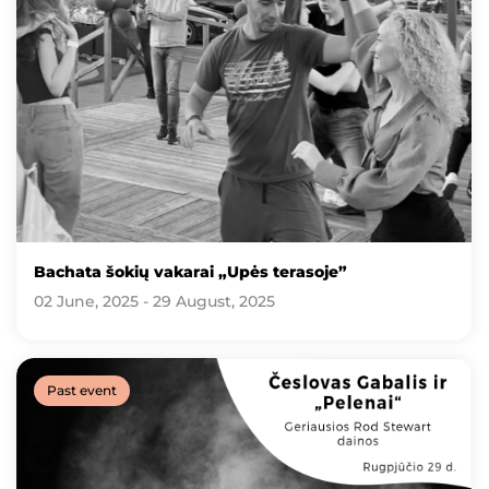
Bachata šokių vakarai „Upės terasoje”
02 June, 2025 - 29 August, 2025
Past event