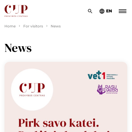
EN
Home
For visitors
News
News