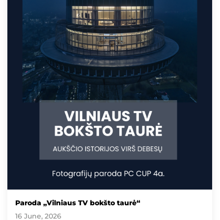
Paroda „Vilniaus TV bokšto taurė“
16 June, 2026