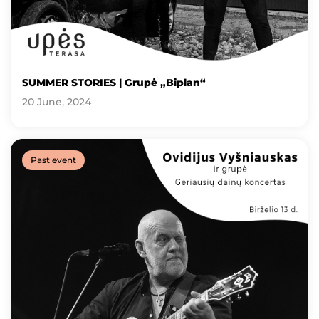
SUMMER STORIES | Grupė „Biplan“
20 June, 2024
Past event