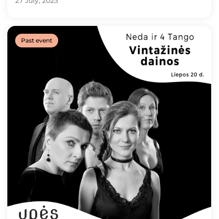
27 July, 2023
Past event