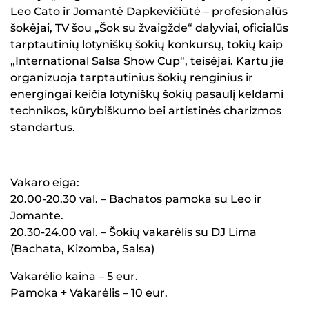
Leo Cato ir Jomantė Dapkevičiūtė – profesionalūs
šokėjai, TV šou „Šok su žvaigžde“ dalyviai, oficialūs
tarptautinių lotyniškų šokių konkursų, tokių kaip
„International Salsa Show Cup“, teisėjai. Kartu jie
organizuoja tarptautinius šokių renginius ir
energingai keičia lotyniškų šokių pasaulį keldami
technikos, kūrybiškumo bei artistinės charizmos
standartus.
Vakaro eiga:
20.00-20.30 val. – Bachatos pamoka su Leo ir
Jomante.
20.30-24.00 val. – Šokių vakarėlis su DJ Lima
(Bachata, Kizomba, Salsa)
Vakarėlio kaina – 5 eur.
Pamoka + Vakarėlis – 10 eur.