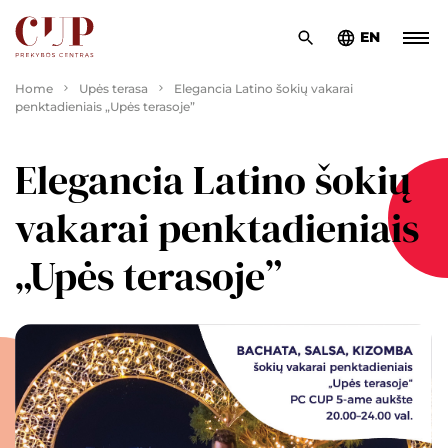
EN
Home
Upės terasa
Elegancia Latino šokių vakarai
penktadieniais „Upės terasoje”
Elegancia Latino šokių
vakarai penktadieniais
„Upės terasoje”