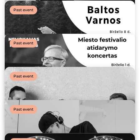
Past event
Past event
Past event
SUMMER STORIES | Nijolė Narmontaitė „Bučinys
saldesnis už vyną“
Past event
15 June, 2023
SUMMER STORIES | Baltos Varnos