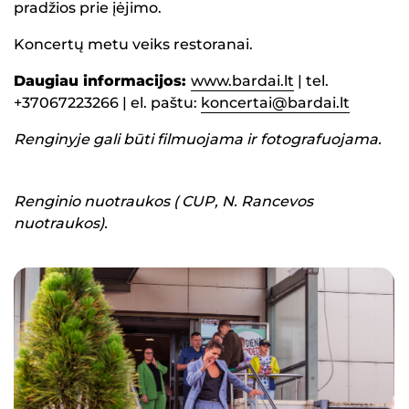
pradžios prie įėjimo.
Koncertų metu veiks restoranai.
Daugiau informacijos:
www.bardai.lt
| tel.
+37067223266 | el. paštu:
koncertai@bardai.lt
Renginyje gali būti filmuojama ir fotografuojama.
Renginio nuotraukos ( CUP, N. Rancevos
nuotraukos).