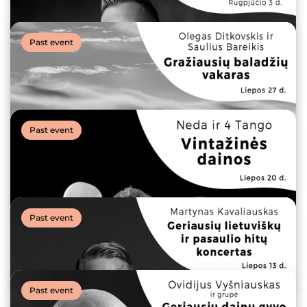
Past event
SUMMER STORIES | Domantas Razauskas ir Saulius
Petreikis
24 August, 2023
Past event
SUMMER STORIES | „Purpurinis vakaras“ Įžanga:
Aidas Giniotis, Vladas Bagdonas ir Audrius Balsys
10 August, 2023
Past event
SUMMER STORIES | Linas Adomaitis. Geriausios
dainos
03 August, 2023
Past event