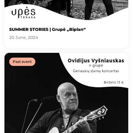
SUMMER STORIES | Grupė „Biplan“
20 June, 2024
Past event