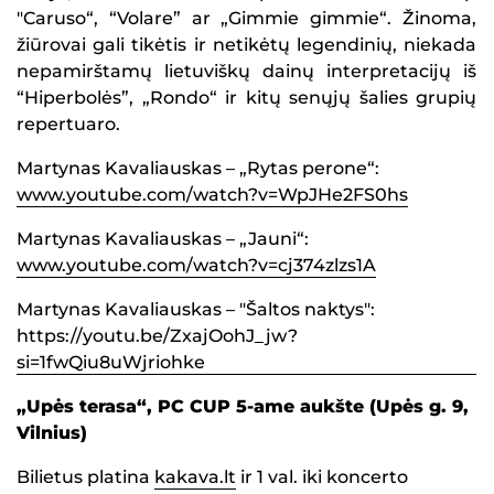
"Caruso“, “Volare” ar „Gimmie gimmie“. Žinoma,
žiūrovai gali tikėtis ir netikėtų legendinių, niekada
nepamirštamų lietuviškų dainų interpretacijų iš
“Hiperbolės”, „Rondo“ ir kitų senųjų šalies grupių
repertuaro.
Martynas Kavaliauskas – „Rytas perone“:
www.youtube.com/watch?v=WpJHe2FS0hs
Martynas Kavaliauskas – „Jauni“:
www.youtube.com/watch?v=cj374zlzs1A
Martynas Kavaliauskas – "Šaltos naktys":
https://youtu.be/ZxajOohJ_jw?
si=1fwQiu8uWjriohke
„Upės terasa“, PC CUP 5-ame aukšte (Upės g. 9,
Vilnius)
Bilietus platina
kakava.lt
ir 1 val. iki koncerto