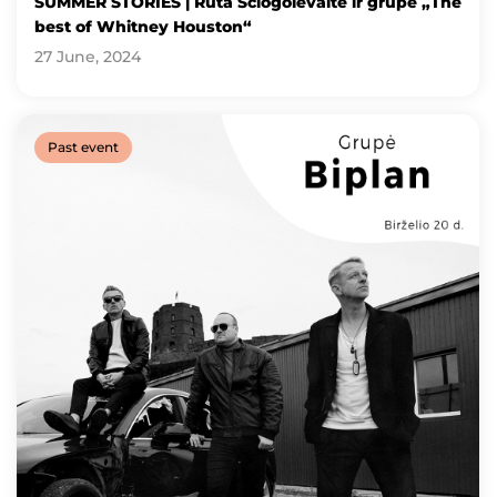
SUMMER STORIES | Rūta Ščiogolevaitė ir grupė „The
best of Whitney Houston“
27 June, 2024
Past event