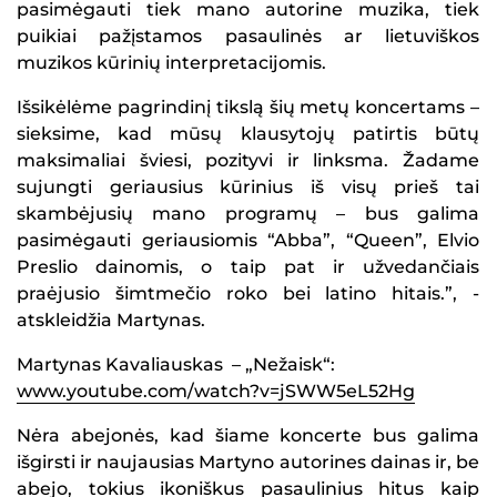
pasimėgauti tiek mano autorine muzika, tiek
puikiai pažįstamos pasaulinės ar lietuviškos
muzikos kūrinių interpretacijomis.
Išsikėlėme pagrindinį tikslą šių metų koncertams –
sieksime, kad mūsų klausytojų patirtis būtų
maksimaliai šviesi, pozityvi ir linksma. Žadame
sujungti geriausius kūrinius iš visų prieš tai
skambėjusių mano programų – bus galima
pasimėgauti geriausiomis “Abba”, “Queen”, Elvio
Preslio dainomis, o taip pat ir užvedančiais
praėjusio šimtmečio roko bei latino hitais.”, -
atskleidžia Martynas.
Martynas Kavaliauskas – „Nežaisk“:
www.youtube.com/watch?v=jSWW5eL52Hg
Nėra abejonės, kad šiame koncerte bus galima
išgirsti ir naujausias Martyno autorines dainas ir, be
abejo, tokius ikoniškus pasaulinius hitus kaip