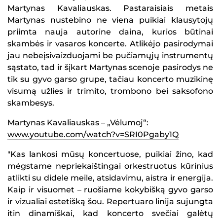
Martynas Kavaliauskas. Pastaraisiais metais
Martynas nustebino ne viena puikiai klausytojų
priimta nauja autorine daina, kurios būtinai
skambės ir vasaros koncerte. Atlikėjo pasirodymai
jau nebeįsivaizduojami be pučiamųjų instrumentų
sąstato, tad ir šįkart Martynas scenoje pasirodys ne
tik su gyvo garso grupe, tačiau koncerto muzikinę
visumą užlies ir trimito, trombono bei saksofono
skambesys.
Martynas Kavaliauskas – „Vėlumoj“:
www.youtube.com/watch?v=SRI0Pgaby1Q
"Kas lankosi mūsų koncertuose, puikiai žino, kad
mėgstame nepriekaištingai orkestruotus kūrinius
atlikti su didele meile, atsidavimu, aistra ir energija.
Kaip ir visuomet – ruošiame kokybišką gyvo garso
ir vizualiai estetišką šou. Repertuaro linija sujungta
itin dinamiškai, kad koncerto svečiai galėtų