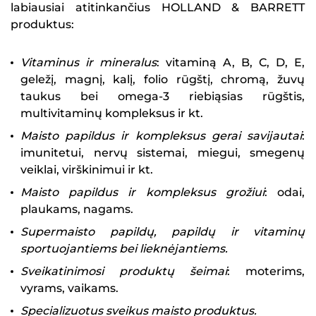
labiausiai atitinkančius HOLLAND & BARRETT
produktus:
Vitaminus ir mineralus
: vitaminą A, B, C, D, E,
geležį, magnį, kalį, folio rūgštį, chromą, žuvų
taukus bei omega-3 riebiąsias rūgštis,
multivitaminų kompleksus ir kt.
Maisto papildus ir kompleksus gerai savijautai
:
imunitetui, nervų sistemai, miegui, smegenų
veiklai, virškinimui ir kt.
Maisto papildus ir kompleksus grožiui
: odai,
plaukams, nagams.
Supermaisto papildų, papildų ir vitaminų
sportuojantiems bei lieknėjantiems.
Sveikatinimosi produktų šeimai
: moterims,
vyrams, vaikams.
Specializuotus sveikus maisto produktus
.