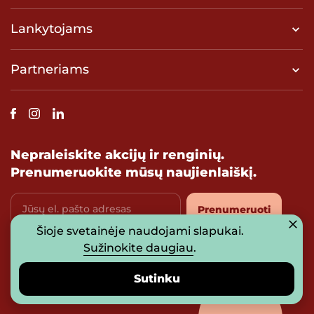
Lankytojams
Partneriams
Nepraleiskite akcijų ir renginių.
Prenumeruokite mūsų naujienlaiškį.
Jūsų el. pašto adresas
Prenumeruoti
Šioje svetainėje naudojami slapukai.
Sutinku su
privatumo politika
Sužinokite daugiau
.
Sutinku
© 2026 UAB „Prosperitas Baltica“