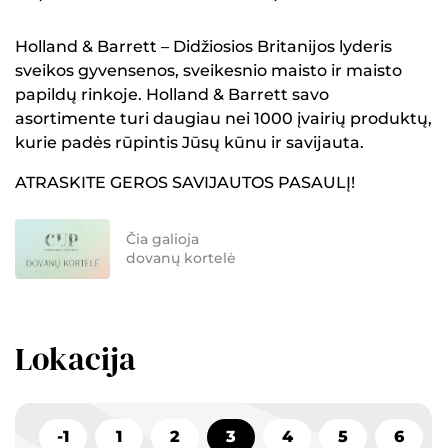
Holland & Barrett – Didžiosios Britanijos lyderis
sveikos gyvensenos, sveikesnio maisto ir maisto
papildų rinkoje. Holland & Barrett savo
asortimente turi daugiau nei 1000 įvairių produktų,
kurie padės rūpintis Jūsų kūnu ir savijauta.
ATRASKITE GEROS SAVIJAUTOS PASAULĮ!
Čia galioja
dovanų kortelė
Lokacija
-1
1
2
3
4
5
6