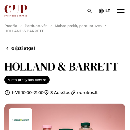
LT
Pradžia
Parduotuvės
Maisto prekių parduotuvės
HOLLAND & BARRETT
Grįžti atgal
HOLLAND & BARRETT
Vieta prekybos centre
3 Aukštas
eurokos.lt
I–VII 10.00–21.00