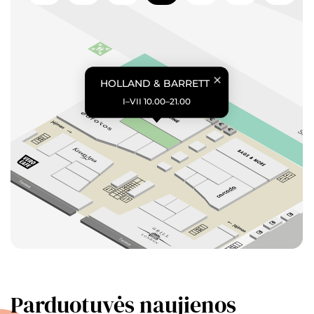
HOLLAND & BARRETT
I–VII 10.00–21.00
Parduotuvės naujienos