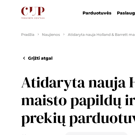
Parduotuvės
Paslau
Pradžia
Naujienos
Atidaryta nauja Holland & Barrett ma
Grįžti atgal
Atidaryta nauja 
maisto papildų i
prekių parduotu