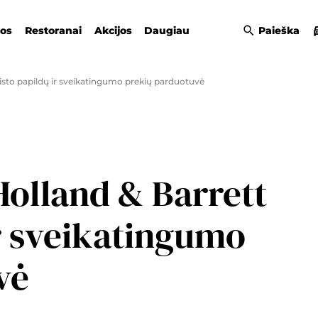
gos
Restoranai
Akcijos
Daugiau
Paieška
isto papildų ir sveikatingumo prekių parduotuvė
Holland & Barrett
r sveikatingumo
vė