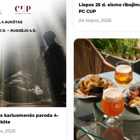
Liepos 25 d. eismo ribojima
PC CUP
24 liepos, 2026
os kariuomenės paroda 4-
kšte
os, 2026