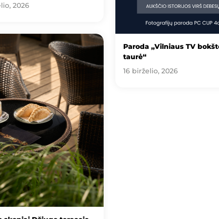
lio, 2026
Paroda „Vilniaus TV bokšt
taurė“
16 birželio, 2026