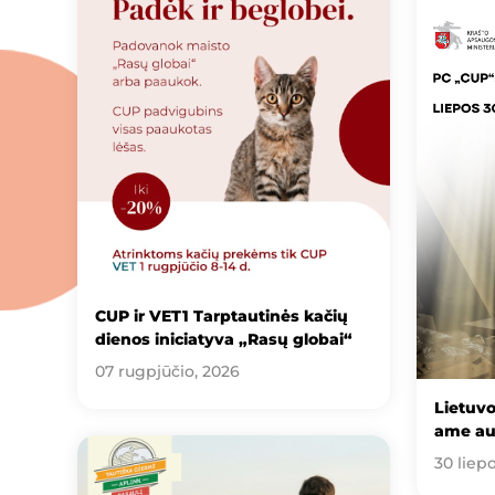
CUP ir VET1 Tarptautinės kačių
dienos iniciatyva „Rasų globai“
07 rugpjūčio, 2026
Lietuv
ame au
30 liep