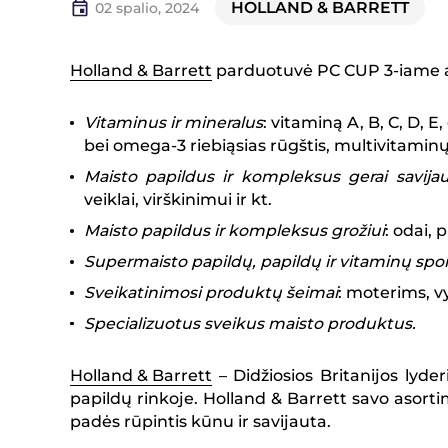
HOLLAND & BARRETT
02 spalio, 2024
Holland & Barrett
parduotuvė PC CUP 3-iame au
Vitaminus ir mineralus
: vitaminą A, B, C, D, E
bei omega-3 riebiąsias rūgštis, multivitaminų
Maisto papildus ir kompleksus gerai savijau
veiklai, virškinimui ir kt.
Maisto papildus ir kompleksus grožiui
: odai,
Supermaisto papildų, papildų ir vitaminų spo
Sveikatinimosi produktų šeimai
: moterims, v
Specializuotus sveikus maisto produktus.
Holland & Barrett
– Didžiosios Britanijos lyde
papildų rinkoje. Holland & Barrett savo asorti
padės rūpintis kūnu ir savijauta.