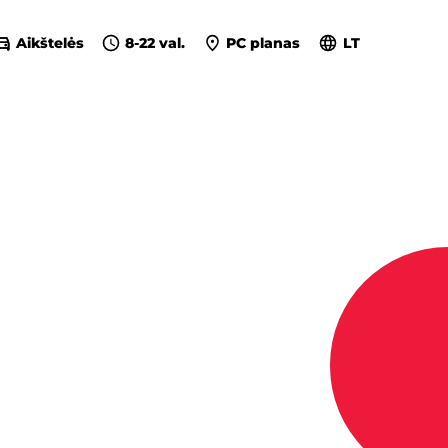
Aikštelės
8-22 val.
PC planas
LT