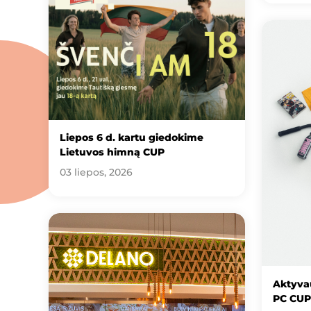
Liepos 6 d. kartu giedokime
Lietuvos himną CUP
03 liepos, 2026
Aktyvau
PC CUP