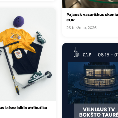
Pajausk vasariškus skoni
CUP
26 birželio, 2026
s laisvalaikio atributika