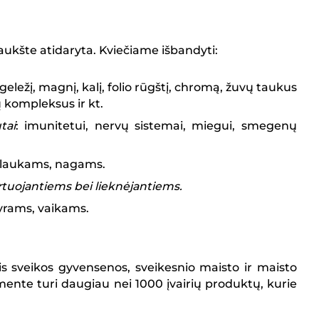
kšte atidaryta. Kviečiame išbandyti:
, geležį, magnį, kalį, folio rūgštį, chromą, žuvų taukus
 kompleksus ir kt.
tai
: imunitetui, nervų sistemai, miegui, smegenų
 plaukams, nagams.
rtuojantiems bei lieknėjantiems.
yrams, vaikams.
ris sveikos gyvensenos, sveikesnio maisto ir maisto
mente turi daugiau nei 1000 įvairių produktų, kurie